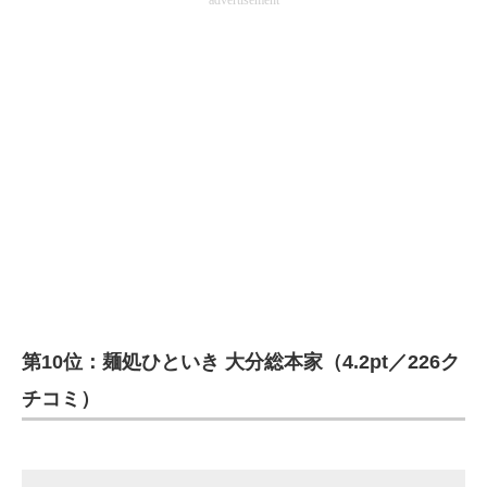
advertisement
企業向けIT製品の総合サイト
IT製品の技術・比較・事例
製造業のIT導入・活用を支援
モノづくり技術者専門サイト
エレクトロニクス専門サイト
電子設計の基本と応用
エネルギーの専門メディア
建設×テクノロジーの最前線
第10位：麺処ひといき 大分総本家（4.2pt／226ク
チコミ）
ちょっと気になるネットの話題