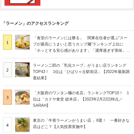
「ラーメン」のアクセスランキング
「食堂のラーメンには勝る」 関東在住者が選ぶ“スー
1
プが最高にうまいと思うカップ麺”ランキング上位に
「ホッとする安心感があります」「濃厚過ぎず美味」の
声
ラーメン二郎の「乳化スープ」がうまい店ランキング
2
TOP43！ 1位は「ひばりヶ丘駅前店」【2022年最新調
査結果】
「大阪府のワンタン麺の名店」ランキングTOP10！ 1
3
位は「カドヤ食堂 総本店」【2023年2月22日時点／
SARAH】
東京の「牛骨ラーメンがうまい店 」8選！ 一番好きな
4
店はどこ？【人気投票実施中】