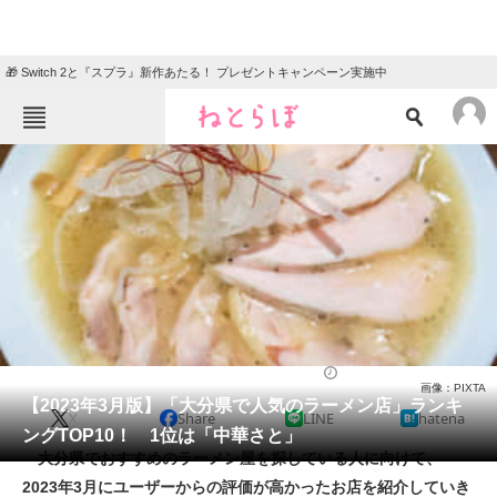
🎁 Switch 2と『スプラ』新作あたる！ プレゼントキャンペーン実施中
ねとらぼメニュー
TOP
ニュース
エンタメ
クイズ
グルメ
地域
住まい
教育・育児
動物
リサーチ
ラーメン
2023/03/15 15:35（公開）
画像：PIXTA
会員記事
【2023年3月版】「大分県で人気のラーメン店」ランキ
X
Share
LINE
hatena
ングTOP10！ 1位は「中華さと」
メディア
大分県でおすすめのラーメン屋を探している人に向けて、
2023年3月にユーザーからの評価が高かったお店を紹介していき
注目記事を集めた総合ページ