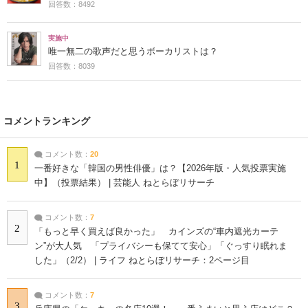
回答数：8492
実施中
唯一無二の歌声だと思うボーカリストは？
回答数：8039
コメントランキング
コメント数：
20
1
一番好きな「韓国の男性俳優」は？【2026年版・人気投票実施
中】（投票結果） | 芸能人 ねとらぼリサーチ
コメント数：
7
2
「もっと早く買えば良かった」 カインズの“車内遮光カーテ
ン”が大人気 「プライバシーも保てて安心」「ぐっすり眠れま
した」（2/2） | ライフ ねとらぼリサーチ：2ページ目
コメント数：
7
3