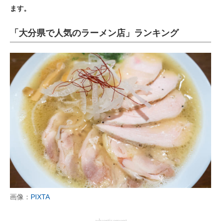
ます。
ITの今と未来を見通す
「大分県で人気のラーメン店」ランキング
スマホと通信の最新トレンド
進化するPCとデバイスの未来
好きが集まる 比べて選べる
ビジネスと働き方のヒント
AI活用のいまが分かる
企業ITのトレンドを詳説
経営リーダーのコミュニティ
マーケ×ITの今がよく分かる
画像：
PIXTA
ITエンジニア向け専門サイト