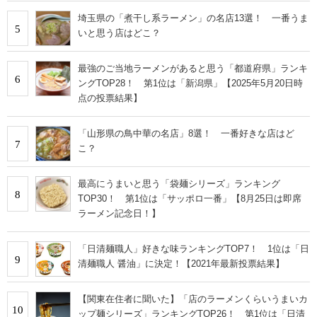
埼玉県の「煮干し系ラーメン」の名店13選！ 一番うま
5
いと思う店はどこ？
最強のご当地ラーメンがあると思う「都道府県」ランキ
6
ングTOP28！ 第1位は「新潟県」【2025年5月20日時
点の投票結果】
「山形県の鳥中華の名店」8選！ 一番好きな店はど
7
こ？
最高にうまいと思う「袋麺シリーズ」ランキング
8
TOP30！ 第1位は「サッポロ一番」【8月25日は即席
ラーメン記念日！】
「日清麺職人」好きな味ランキングTOP7！ 1位は「日
9
清麺職人 醤油」に決定！【2021年最新投票結果】
【関東在住者に聞いた】「店のラーメンくらいうまいカ
10
ップ麺シリーズ」ランキングTOP26！ 第1位は「日清