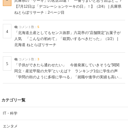
兵庫県の「ケーキ」の名店10選！ 一番うまいと思う店はどこ？
【7月12日は「デコレーションケーキの日」！】（2/4） | 兵庫県
ねとらぼリサーチ：2ページ目
コメント数：
5
4
「北海道土産としてもセンス抜群」六花亭の“店舗限定”お菓子が
人気 「こんなの初めて」「箱買いするべきだった」（1/2） |
北海道 ねとらぼリサーチ
コメント数：
3
5
「子供ができたら通わせたい」 今後発展していきそうな“関関
同立・産近甲龍の大学”といえば？ ランキング1位に学生の声
「学問の街のように多様に学べる」「就職や進学の実績も高い」
| 大学 ねとらぼリサーチ
カテゴリ一覧
IT・科学
エンタメ