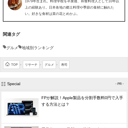
1979年生まれ。料理学校を卒業後、和食料理人として10年以
上の経験あり。日本各地の郷土料理や季節の食材に触れた
い。好きな食材は菜の花とめかぶ。
関連タグ
グルメ
地域別ランキング
TOP
リサーチ
グルメ
寿司
>
>
>
Special
- PR -
FPが解説！Apple製品を分割手数料0円で入手
する方法とは？