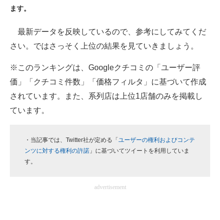
ます。
ITの今と未来を見通す
最新データを反映しているので、参考にしてみてくだ
スマホと通信の最新トレンド
さい。ではさっそく上位の結果を見ていきましょう。
進化するPCとデバイスの未来
※このランキングは、Googleクチコミの「ユーザー評
価」「クチコミ件数」「価格フィルタ」に基づいて作成
好きが集まる 比べて選べる
されています。また、系列店は上位1店舗のみを掲載し
ビジネスと働き方のヒント
ています。
AI活用のいまが分かる
・当記事では、Twitter社が定める「
ユーザーの権利およびコンテ
企業ITのトレンドを詳説
ンツに対する権利の許諾
」に基づいてツイートを利用していま
す。
経営リーダーのコミュニティ
advertisement
マーケ×ITの今がよく分かる
ITエンジニア向け専門サイト