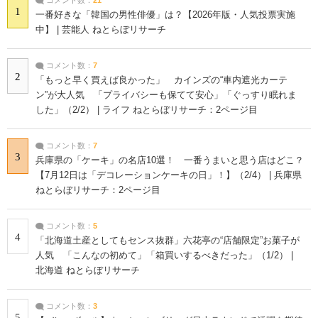
1
一番好きな「韓国の男性俳優」は？【2026年版・人気投票実施
中】 | 芸能人 ねとらぼリサーチ
コメント数：
7
2
「もっと早く買えば良かった」 カインズの“車内遮光カーテ
ン”が大人気 「プライバシーも保てて安心」「ぐっすり眠れま
した」（2/2） | ライフ ねとらぼリサーチ：2ページ目
コメント数：
7
3
兵庫県の「ケーキ」の名店10選！ 一番うまいと思う店はどこ？
【7月12日は「デコレーションケーキの日」！】（2/4） | 兵庫県
ねとらぼリサーチ：2ページ目
コメント数：
5
4
「北海道土産としてもセンス抜群」六花亭の“店舗限定”お菓子が
人気 「こんなの初めて」「箱買いするべきだった」（1/2） |
北海道 ねとらぼリサーチ
コメント数：
3
5