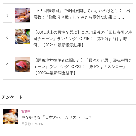
「5大回転寿司」で全国展開していないのはどこ？ 出
7
店数で「陣取り合戦」してみたら意外な結果に……
【60代以上の男性が選ぶ】コスパ最強の「回転寿司／寿
8
司チェーン」ランキングTOP15！ 第1位は「はま寿
司」【2024年最新投票結果】
【関西地方在住者に聞いた】「最強だと思う回転寿司チ
9
ェーン」ランキングTOP23！ 第1位は「スシロー」
【2026年最新調査結果】
アンケート
実施中
声が好きな「日本のボーカリスト」は？
回答数：49447