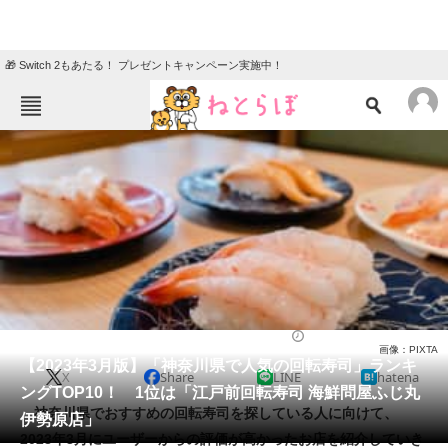
🎁 Switch 2もあたる！ プレゼントキャンペーン実施中！
ねとらぼメニュー
TOP
ニュース
エンタメ
クイズ
グルメ
地域
住まい
教育・育児
動物
リサーチ
寿司
2023/03/18 08:10（公開）
画像：PIXTA
会員記事
【2023年3月版】「神奈川県で人気の回転寿司」ランキ
X
Share
LINE
hatena
ングTOP10！ 1位は「江戸前回転寿司 海鮮問屋ふじ丸
メディア
神奈川県でおすすめの回転寿司を探している人に向けて、
伊勢原店」
2023年3月にユーザーからの評価が高かったお店を紹介していき
注目記事を集めた総合ページ