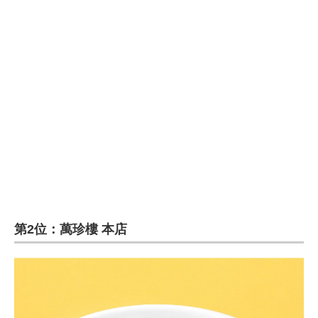
企業向けIT製品の総合サイト
IT製品の技術・比較・事例
製造業のIT導入・活用を支援
モノづくり技術者専門サイト
エレクトロニクス専門サイト
電子設計の基本と応用
エネルギーの専門メディア
第2位：萬珍樓 本店
建設×テクノロジーの最前線
ちょっと気になるネットの話題