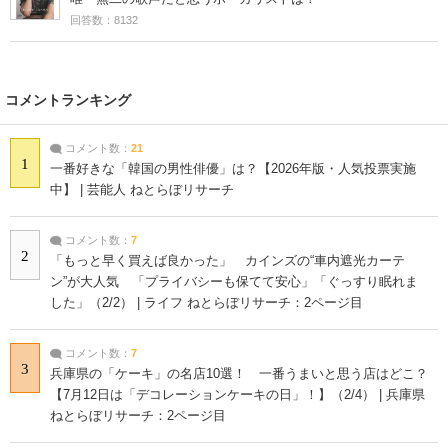
回答数：8132
コメントランキング
コメント数：
21
1
一番好きな「韓国の男性俳優」は？【2026年版・人気投票実施
中】 | 芸能人 ねとらぼリサーチ
コメント数：
7
2
「もっと早く買えば良かった」 カインズの“車内遮光カーテ
ン”が大人気 「プライバシーも保てて安心」「ぐっすり眠れま
した」（2/2） | ライフ ねとらぼリサーチ：2ページ目
コメント数：
7
3
兵庫県の「ケーキ」の名店10選！ 一番うまいと思う店はどこ？
【7月12日は「デコレーションケーキの日」！】（2/4） | 兵庫県
ねとらぼリサーチ：2ページ目