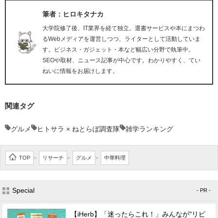
筆者：ヒロキタナカ
大学院修了後、IT業界を経て独立。選書サービスや本にまつわ
るWebメディアを運営しつつ、ライターとして活動していま
す。ビジネス・ガジェット・本など幅広い分野で執筆中。
SEOや取材、ニュース記事が中心です。わかりやすく、てい
ねいに情報をお届けします。
関連タグ
グルメ
ヒトサラ × ねとらぼ調査隊
雑学ランキング
TOP
リサーチ
グルメ
中華料理
>
>
>
Special
- PR -
【iHerb】「迷ったらこれ！」みんなが"リピ