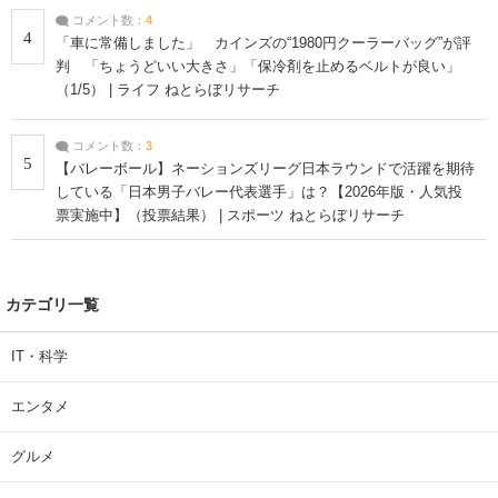
コメント数：
4
4
「車に常備しました」 カインズの“1980円クーラーバッグ”が評
判 「ちょうどいい大きさ」「保冷剤を止めるベルトが良い」
（1/5） | ライフ ねとらぼリサーチ
コメント数：
3
5
【バレーボール】ネーションズリーグ日本ラウンドで活躍を期待
している「日本男子バレー代表選手」は？【2026年版・人気投
票実施中】（投票結果） | スポーツ ねとらぼリサーチ
カテゴリ一覧
IT・科学
エンタメ
グルメ