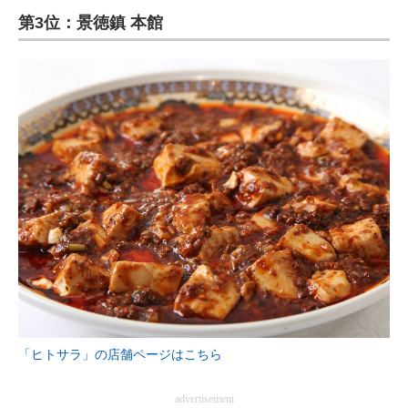
第3位：景徳鎮 本館
ITの今と未来を見通す
スマホと通信の最新トレンド
進化するPCとデバイスの未来
好きが集まる 比べて選べる
ビジネスと働き方のヒント
AI活用のいまが分かる
企業ITのトレンドを詳説
経営リーダーのコミュニティ
マーケ×ITの今がよく分かる
「ヒトサラ」の店舗ページはこちら
ITエンジニア向け専門サイト
advertisement