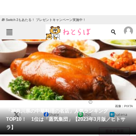
🎁 Switch 2もあたる！ プレゼントキャンペーン実施中！
ねとらぼメニュー
TOP
ニュース
エンタメ
クイズ
グルメ
地域
住まい
教育・育児
動物
リサーチ
中華料理
2023/03/28 18:55（公開）
画像：PIXTA
会員記事
「神奈川県の中華料理の名店」人気ランキング
X
Share
LINE
hatena
TOP10！ 1位は「蒸気集団」【2023年3月版／ヒトサ
メディア
ラ】
目次を表示
注目記事を集めた総合ページ