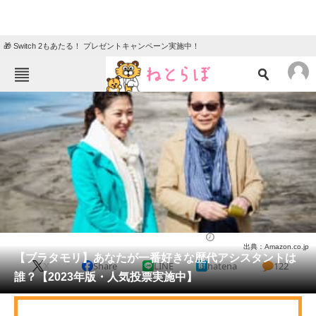
🎁 Switch 2もあたる！ プレゼントキャンペーン実施中！
ねとらぼメニュー
TOP
ニュース
エンタメ
クイズ
グルメ
地域
住まい
教育・育児
動物
リサーチ
バラエティ
2023/04/11 22:15（公開）
出典：Amazon.co.jp
会員記事
【ブラタモリ】あなたが一番好きな歴代アシスタントは
X
Share
LINE
hatena
122
誰？【2023年版・人気投票実施中】
メディア
注目記事を集めた総合ページ