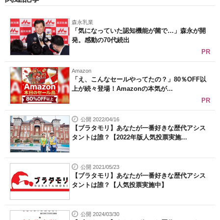
森永乳業
「気になっていた認知機能が菌で…」森永が開
発。感動の70代続出
PR
Amazon
「え、こんなセールやってたの？」80％OFF以
上が続々登場！Amazonの本気が...
PR
公開 2022/04/16
【ブラタモリ】あなたが一番好きな歴代アシス
タントは誰？【2022年版人気投票実施...
公開 2021/05/23
【ブラタモリ】あなたが一番好きな歴代アシス
タントは誰？【人気投票実施中】
公開 2024/03/30