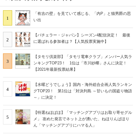
「有吉の壁」を見ていて感じる、「内P」と猫男爵の思
1
い出
【バチェラー・ジャパン】シーズン4配信決定！ 最後
2
に選ばれる参加者は？【人気投票実施中】
【タモリ倶楽部】「タモリ電車クラブ」メンバー人気ラ
3
ンキングTOP23！ 1位は「市川紗椰」さんに決定！
【2021年最新投票結果】
【水曜どうでしょう】国内・海外総合企画人気ランキン
4
グTOP20！ 第1位は「対決列島 ～甘いもの国盗り物語
～」に決定！
【特選ねほぱほ】「マッチングアプリはお取り寄せグル
5
メ」 攻めた発言でネット上が湧いた、ねほりんぱほり
ん「マッチングアプリにハマる人」