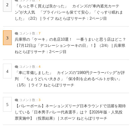
2
「もっと早く買えば良かった」 カインズの“車内遮光カーテ
ン”が大人気 「プライバシーも保てて安心」「ぐっすり眠れま
した」（2/2） | ライフ ねとらぼリサーチ：2ページ目
コメント数：
7
3
兵庫県の「ケーキ」の名店10選！ 一番うまいと思う店はどこ？
【7月12日は「デコレーションケーキの日」！】（2/4） | 兵庫県
ねとらぼリサーチ：2ページ目
コメント数：
4
4
「車に常備しました」 カインズの“1980円クーラーバッグ”が評
判 「ちょうどいい大きさ」「保冷剤を止めるベルトが良い」
（1/5） | ライフ ねとらぼリサーチ
コメント数：
3
5
【バレーボール】ネーションズリーグ日本ラウンドで活躍を期待
している「日本男子バレー代表選手」は？【2026年版・人気投
票実施中】（投票結果） | スポーツ ねとらぼリサーチ