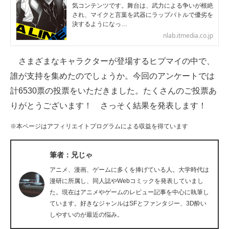
気コンテンツです。舞台は、武力による争いが根絶
企業向けIT製品の総合サイト
され、マイクと言葉を武器にラップバトルで優劣を
決するようになっ…
IT製品の技術・比較・事例
nlab.itmedia.co.jp
製造業のIT導入・活用を支援
さまざまなキャラクターが登場するヒプマイの中で、
誰が支持を集めたのでしょうか。今回のアンケートでは
モノづくり技術者専門サイト
計6530票の投票をいただきました。たくさんのご投票あ
エレクトロニクス専門サイト
りがとうございます！ さっそく結果を発表します！
電子設計の基本と応用
※本ページはアフィリエイトプログラムによる収益を得ています
エネルギーの専門メディア
筆者：兄じゃ
建設×テクノロジーの最前線
アニメ、漫画、ゲームに多くを捧げている人。大学時代は
漫研に所属し、同人誌やWebコミックを発表していまし
ちょっと気になるネットの話題
た。現在はアニメやゲームのレビュー記事を中心に執筆し
ています。好きなジャンルはSFとファンタジー、3D酔い
しやすいのが最近の悩み。