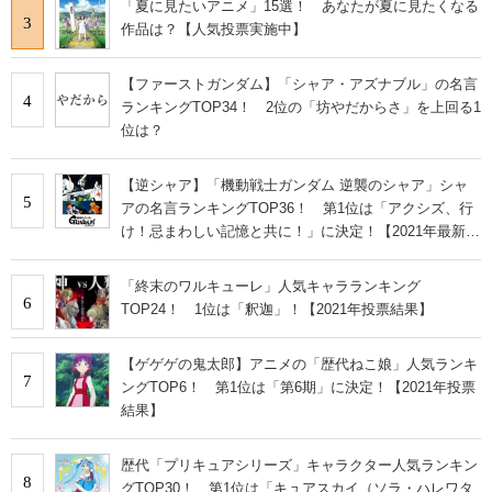
「夏に見たいアニメ」15選！ あなたが夏に見たくなる
3
作品は？【人気投票実施中】
【ファーストガンダム】「シャア・アズナブル」の名言
4
ランキングTOP34！ 2位の「坊やだからさ」を上回る1
位は？
【逆シャア】「機動戦士ガンダム 逆襲のシャア」シャ
5
アの名言ランキングTOP36！ 第1位は「アクシズ、行
け！忌まわしい記憶と共に！」に決定！【2021年最新投
票結果】
「終末のワルキューレ」人気キャラランキング
6
TOP24！ 1位は「釈迦」！【2021年投票結果】
【ゲゲゲの鬼太郎】アニメの「歴代ねこ娘」人気ランキ
7
ングTOP6！ 第1位は「第6期」に決定！【2021年投票
結果】
歴代「プリキュアシリーズ」キャラクター人気ランキン
8
グTOP30！ 第1位は「キュアスカイ（ソラ・ハレワタ