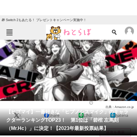
🎁 Switch 2もあたる！ プレゼントキャンペーン実施中！
ねとらぼメニュー
TOP
ニュース
エンタメ
クイズ
グルメ
地域
住まい
教育・育児
動物
リサーチ
アニメ
2023/04/13 18:20（公開）
出典：Amazon.co.jp
会員記事
【ヒプマイ】一番好きな「ヒプノシスマイク」のキャラ
X
Share
LINE
hatena
クターランキングTOP23！ 第1位は「碧棺 左馬刻
メディア
（Mr.Hc）」に決定！【2023年最新投票結果】
目次を表示
注目記事を集めた総合ページ