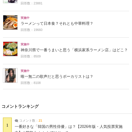
回答数：23881
実施中
ラーメンって日本食？それとも中華料理？
回答数：19660
実施中
神奈川県で一番うまいと思う「横浜家系ラーメン店」はどこ？
回答数：8509
実施中
唯一無二の歌声だと思うボーカリストは？
回答数：8108
コメントランキング
コメント数：
21
1
一番好きな「韓国の男性俳優」は？【2026年版・人気投票実施