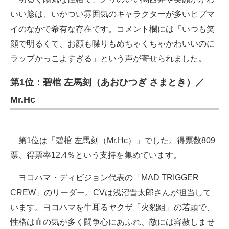
いい簓は、いかつい雰囲気のキャラクターが多いヒプマ
イのなかで希有な存在です。コメント欄には「いつも笑
顔で明るくて、お顔も喋りもめちゃくちゃかわいいのに
ラップかっこよすぎる」という声が寄せられました。
第1位：碧棺 左馬刻（あおひつぎ さまとき）／
Mr.Hc
第1位は「碧棺 左馬刻（Mr.Hc）」でした。得票数809
票、得票率12.4％という支持を集めています。
ヨコハマ・ディビジョン代表の「MAD TRIGGER
CREW」のリーダー。CVは浅沼晋太郎さんが担当して
います。ヨコハマを牛耳るヤクザ「火貂組」の若頭で、
性格は血の気が多く闘争心にあふれ、敵には容赦しませ