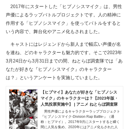
2017年にスタートした「ヒプノシスマイク」は、男性
ITの今と未来を見通す
声優によるラップバトルプロジェクトです。人の精神に
作用する「ヒプノシスマイク」を使ってバトルをすると
スマホと通信の最新トレンド
いう内容で、舞台化やアニメ化もされました。
進化するPCとデバイスの未来
キャストにはレジェンドから新人まで幅広い声優が名
好きが集まる 比べて選べる
を連ね、どのキャラクターも魅力的です。そこで2023年
3月24日から3月31日までの間、ねとらぼ調査隊では「あ
ビジネスと働き方のヒント
なたが好きな『ヒプノシスマイク』のキャラクター
AI活用のいまが分かる
は？」というアンケートを実施していました。
企業ITのトレンドを詳説
【ヒプマイ】あなたが好きな「ヒプノシス
マイク」のキャラクターは？【2023年版・
経営リーダーのコミュニティ
人気投票実施中】 | アニメ ねとらぼ調査隊
マーケ×ITの今がよく分かる
男性声優によるキャラクターラッププロジェクト
『ヒプノシスマイク-Division Rap Battle-』（通
称：ヒプマイ）。2017年9月にスタートすると瞬く
ITエンジニア向け専門サイト
間に人気を集め、2020年にはアニメ化もされた人