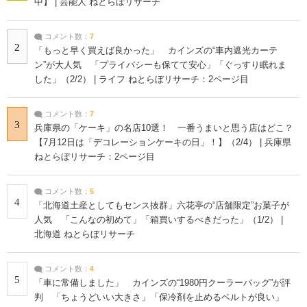
中】 | 芸能人 ねとらぼリサーチ
コメント数：
7
2
「もっと早く買えば良かった」 カインズの“車内遮光カーテ
ン”が大人気 「プライバシーも保てて安心」「ぐっすり眠れま
した」（2/2） | ライフ ねとらぼリサーチ：2ページ目
コメント数：
7
3
兵庫県の「ケーキ」の名店10選！ 一番うまいと思う店はどこ？
【7月12日は「デコレーションケーキの日」！】（2/4） | 兵庫県
ねとらぼリサーチ：2ページ目
コメント数：
5
4
「北海道土産としてもセンス抜群」六花亭の“店舗限定”お菓子が
人気 「こんなの初めて」「箱買いするべきだった」（1/2） |
北海道 ねとらぼリサーチ
コメント数：
4
5
「車に常備しました」 カインズの“1980円クーラーバッグ”が評
判 「ちょうどいい大きさ」「保冷剤を止めるベルトが良い」