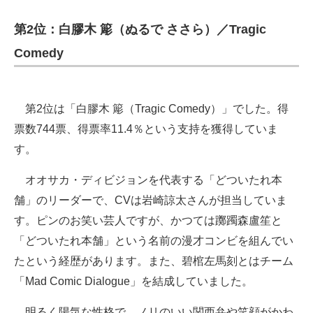
第2位：白膠木 簓（ぬるで ささら）／Tragic
Comedy
第2位は「白膠木 簓（Tragic Comedy）」でした。得
票数744票、得票率11.4％という支持を獲得していま
す。
オオサカ・ディビジョンを代表する「どついたれ本
舗」のリーダーで、CVは岩崎諒太さんが担当していま
す。ピンのお笑い芸人ですが、かつては躑躅森盧笙と
「どついたれ本舗」という名前の漫才コンビを組んでい
たという経歴があります。また、碧棺左馬刻とはチーム
「Mad Comic Dialogue」を結成していました。
明るく陽気な性格で、ノリのいい関西弁や笑顔がかわ