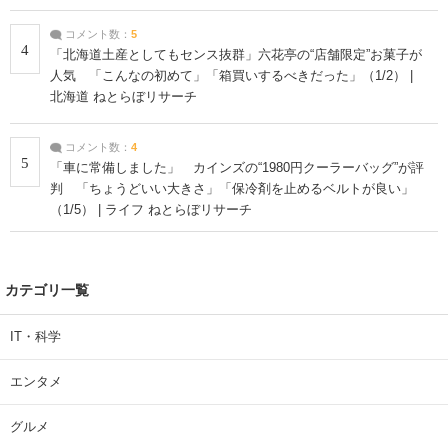
コメント数：
5
4
「北海道土産としてもセンス抜群」六花亭の“店舗限定”お菓子が
人気 「こんなの初めて」「箱買いするべきだった」（1/2） |
北海道 ねとらぼリサーチ
コメント数：
4
5
「車に常備しました」 カインズの“1980円クーラーバッグ”が評
判 「ちょうどいい大きさ」「保冷剤を止めるベルトが良い」
（1/5） | ライフ ねとらぼリサーチ
カテゴリ一覧
IT・科学
エンタメ
グルメ