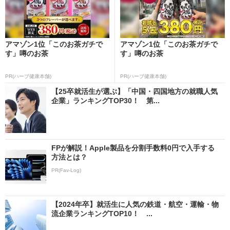
アマゾン1位「このお茶ガチで
アマゾン1位「このお茶ガチで
す」噂のお茶
す」噂のお茶
PR(ハーブ健康本舗)
PR(ハーブ健康本舗)
【25卒就活生が選ぶ】「中国・四国地方の就職人気
企業」ランキングTOP30！ 第...
FPが解説！Apple製品を分割手数料0円で入手する
方法とは？
PR(Fav-Log)
【2024年卒】就活生に人気の鉄道・航空・運輸・物
流企業ランキングTOP10！ ...