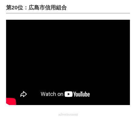
第20位：広島市信用組合
ITの今と未来を見通す
スマホと通信の最新トレンド
進化するPCとデバイスの未来
好きが集まる 比べて選べる
ビジネスと働き方のヒント
AI活用のいまが分かる
企業ITのトレンドを詳説
経営リーダーのコミュニティ
advertisement
マーケ×ITの今がよく分かる
ITエンジニア向け専門サイト