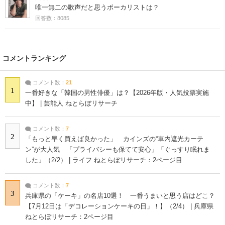
唯一無二の歌声だと思うボーカリストは？
回答数：8085
コメントランキング
コメント数：
21
1
一番好きな「韓国の男性俳優」は？【2026年版・人気投票実施
中】 | 芸能人 ねとらぼリサーチ
コメント数：
7
2
「もっと早く買えば良かった」 カインズの“車内遮光カーテ
ン”が大人気 「プライバシーも保てて安心」「ぐっすり眠れま
した」（2/2） | ライフ ねとらぼリサーチ：2ページ目
コメント数：
7
3
兵庫県の「ケーキ」の名店10選！ 一番うまいと思う店はどこ？
【7月12日は「デコレーションケーキの日」！】（2/4） | 兵庫県
ねとらぼリサーチ：2ページ目