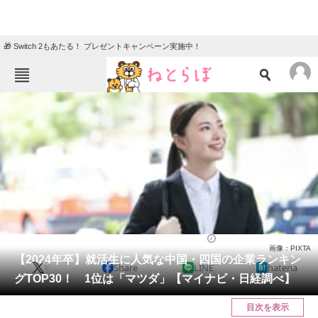
🎁 Switch 2もあたる！ プレゼントキャンペーン実施中！
ねとらぼメニュー
TOP
ニュース
エンタメ
クイズ
グルメ
地域
住まい
教育・育児
動物
リサーチ
就職・転職
2023/04/29 08:15（公開）
画像：PIXTA
会員記事
【2024年卒】就活生に人気な中国・四国の企業ランキン
X
Share
LINE
hatena
グTOP30！ 1位は「マツダ」【マイナビ・日経調べ】
メディア
目次を表示
注目記事を集めた総合ページ