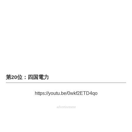
企業向けIT製品の総合サイト
IT製品の技術・比較・事例
製造業のIT導入・活用を支援
モノづくり技術者専門サイト
エレクトロニクス専門サイト
電子設計の基本と応用
第20位：四国電力
エネルギーの専門メディア
https://youtu.be/0wkf2ETD4qo
建設×テクノロジーの最前線
advertisement
ちょっと気になるネットの話題