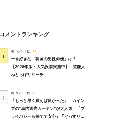
コメントランキング
コメント数：
21
1
一番好きな「韓国の男性俳優」は？
【2026年版・人気投票実施中】 | 芸能人
ねとらぼリサーチ
コメント数：
7
2
「もっと早く買えば良かった」 カイン
ズの“車内遮光カーテン”が大人気 「プ
ライバシーも保てて安心」「ぐっすり眠
れました」（2/2） | ライフ ねとらぼリ