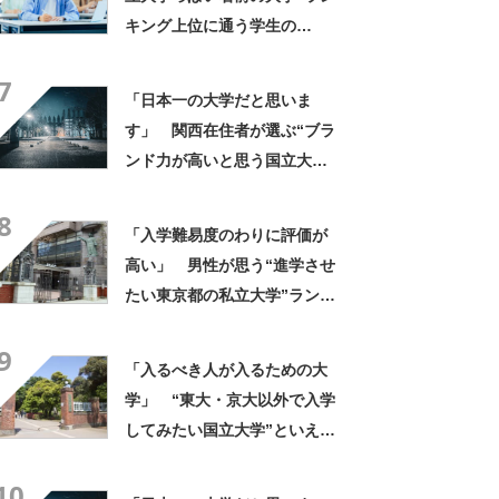
キング上位に通う学生の
声！ 「進学校から来ている
7
人がたくさん」「専門分野は
「日本一の大学だと思いま
かなり本格的」
す」 関西在住者が選ぶ“ブラ
ンド力が高いと思う国立大
学”って？ ランキング上位に
8
「やはり、実績が1番の魅力」
「入学難易度のわりに評価が
「文系でも日本最高クラスの
高い」 男性が思う“進学させ
研究環境」の声
たい東京都の私立大学”ランキ
ング上位に学生の声！「クラ
9
スの人と仲良くなりやすい」
「入るべき人が入るための大
「他大学にない学科も」
学」 “東大・京大以外で入学
してみたい国立大学”といえ
ば？ 女性が選ぶ上位に「徹
10
底的に学べる」「世の中にあ