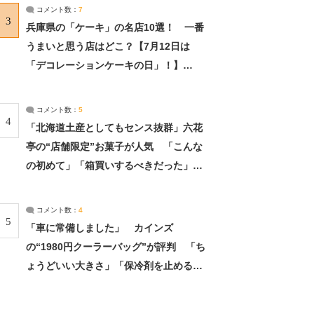
サーチ：2ページ目
コメント数：
7
3
兵庫県の「ケーキ」の名店10選！ 一番
うまいと思う店はどこ？【7月12日は
「デコレーションケーキの日」！】
（2/4） | 兵庫県 ねとらぼリサーチ：2ペ
ージ目
コメント数：
5
4
「北海道土産としてもセンス抜群」六花
亭の“店舗限定”お菓子が人気 「こんな
の初めて」「箱買いするべきだった」
（1/2） | 北海道 ねとらぼリサーチ
コメント数：
4
5
「車に常備しました」 カインズ
の“1980円クーラーバッグ”が評判 「ち
ょうどいい大きさ」「保冷剤を止めるベ
ルトが良い」（1/5） | ライフ ねとらぼ
リサーチ