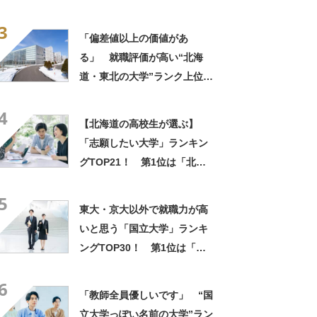
学園大学」【2026年最新調査
3
結果】
「偏差値以上の価値があ
る」 就職評価が高い“北海
道・東北の大学”ランク上位に
集まった声！「就職に強い専
4
門性」「今1番熱い大学」
【北海道の高校生が選ぶ】
「志願したい大学」ランキン
グTOP21！ 第1位は「北海
学園大学」【2026年最新調査
5
結果】
東大・京大以外で就職力が高
いと思う「国立大学」ランキ
ングTOP30！ 第1位は「一
橋大学」【2026年最新調査結
6
果】
「教師全員優しいです」 “国
立大学っぽい名前の大学”ラン