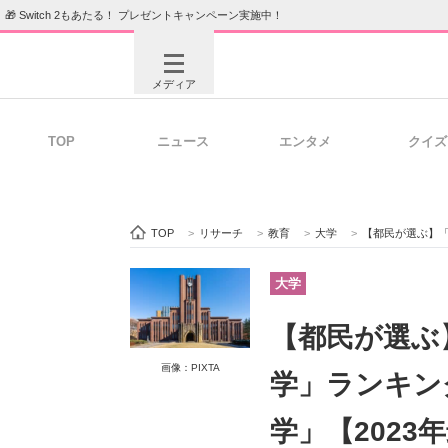
🎁 Switch 2もあたる！ プレゼントキャンペーン実施中！
メディア
TOP
ニュース
エンタメ
クイズ
注目記事を集めた総合ページ
ITの今
TOP
>
リサーチ
>
教育
>
大学
>
【都民が選ぶ】「教
ビジネスと働き方のヒント
AI活用
大学
【都民が選ぶ
ITエンジニア向け専門サイト
企業向けI
画像：PIXTA
学」ランキング
学」【2023