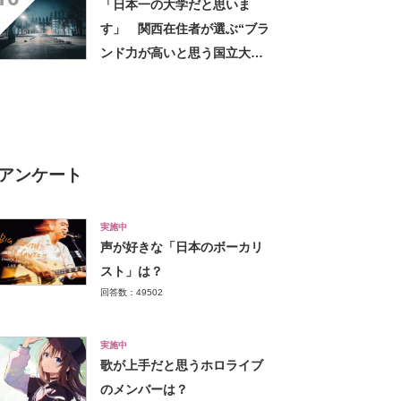
「日本一の大学だと思いま
る大学の中で一二を争うレベ
す」 関西在住者が選ぶ“ブラ
ルの先端設備」の声
ンド力が高いと思う国立大
学”って？ ランキング上位に
「やはり、実績が1番の魅力」
「文系でも日本最高クラスの
研究環境」の声
アンケート
実施中
声が好きな「日本のボーカリ
スト」は？
回答数：49502
実施中
歌が上手だと思うホロライブ
のメンバーは？