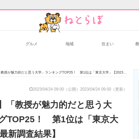
グルメ
地域
住まい
と未来を見通す
スマホと通信の最新トレンド
進化するPCとデ
授が魅力的だと思う大学」ランキングTOP25！ 第1位は「東京大学」【2023年最新調査結果】
のいまが分かる
企業ITのトレンドを詳説
経営リーダーの
2023/04/24 09:00（公開）
2023/04/24 09:00（更新）
】「教授が魅力的だと思う大
T製品の総合サイト
IT製品の技術・比較・事例
製造業のIT導入
TOP25！ 第1位は「東京大
年最新調査結果】