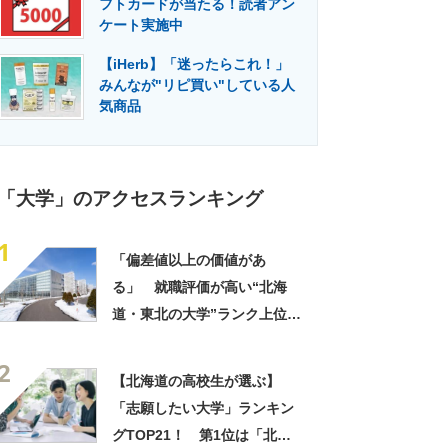
フトカードが当たる！読者アン
門メディア
建設×テクノロジーの最前線
ケート実施中
【iHerb】「迷ったらこれ！」
みんなが"リピ買い"している人
気商品
「大学」のアクセスランキング
1
「偏差値以上の価値があ
る」 就職評価が高い“北海
道・東北の大学”ランク上位に
集まった声！「就職に強い専
2
門性」「今1番熱い大学」
【北海道の高校生が選ぶ】
「志願したい大学」ランキン
グTOP21！ 第1位は「北海