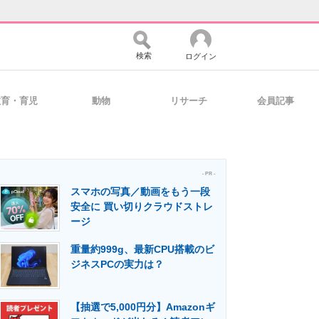
検索
ログイン
教育・育児
動物
リサーチ
会員記事
バイスの未来
好きが集まる 比べて選べる
- PR -
スマホの写真／動画をもう一段
コミュニティ
マーケ×ITの今がよく分かる
安全に 買い切りクラウドストレ
ージ
重量約999g、最新CPU搭載のビ
・活用を支援
ジネスPCの実力は？
【抽選で5,000円分】Amazonギ