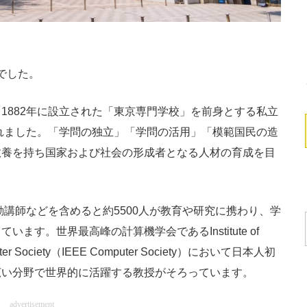
でした。
882年に設立された「東京専門学校」を前身とする私立
されました。「学問の独立」「学問の活用」「模範国民の造
教養を持ち国家および社会の形成者となる人材の育成を目
勤講師などを含めると約5500人が教育や研究に携わり、学
す。世界最高峰の計算機学会であるInstitute of
 Computer Society（IEEE Computer Society）において日本人初
広い分野で世界的に活躍する教授がそろっています。
advertisement