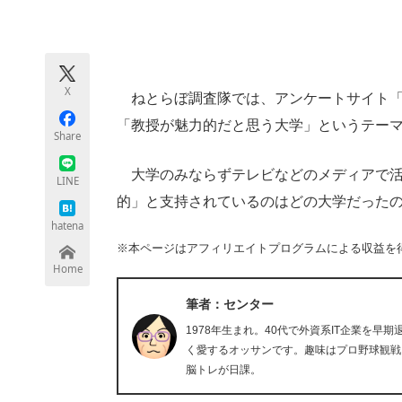
モノづくり技術者専門サイト
エレクトロ
X
ねとらぼ調査隊では、アンケートサイト「
ちょっと気になるネットの話題
「教授が魅力的だと思う大学」というテー
Share
大学のみならずテレビなどのメディアで活
LINE
的」と支持されているのはどの大学だった
hatena
※本ページはアフィリエイトプログラムによる収益を
Home
筆者：センター
1978年生まれ。40代で外資系IT企業を
く愛するオッサンです。趣味はプロ野球観戦
脳トレが日課。