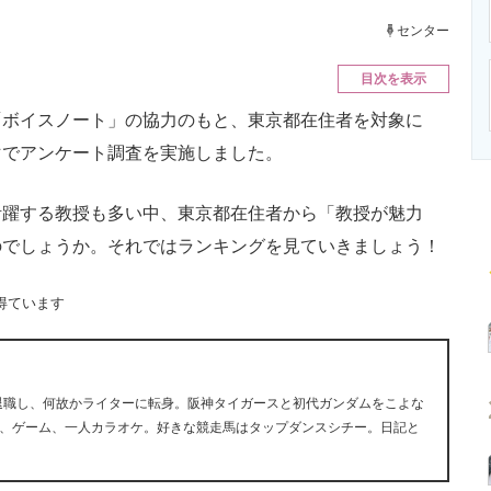
ニクス専門サイト
電子設計の基本と応用
エネルギーの専
センター
目次を表示
ボイスノート」の協力のもと、東京都在住者を対象に
マでアンケート調査を実施しました。
躍する教授も多い中、東京都在住者から「教授が魅力
のでしょうか。それではランキングを見ていきましょう！
得ています
早期退職し、何故かライターに転身。阪神タイガースと初代ガンダムをこよな
、ゲーム、一人カラオケ。好きな競走馬はタップダンスシチー。日記と