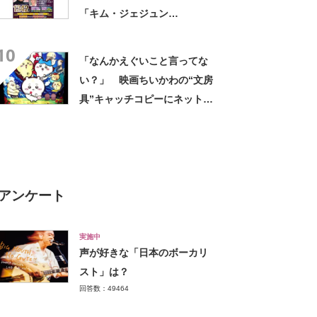
「キム・ジェジュン
（JYJ）」【2026年最新投票
10
結果】
「なんかえぐいこと言ってな
い？」 映画ちいかわの“文房
具”キャッチコピーにネット騒
然 「どこに置いてきた
の？！心ッ！！」「怖い怖い
怖い怖い怖い怖い怖い」
アンケート
実施中
声が好きな「日本のボーカリ
スト」は？
回答数：49464