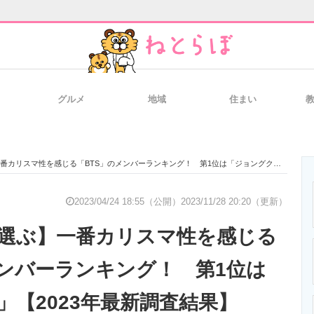
グルメ
地域
住まい
と未来を見通す
スマホと通信の最新トレンド
進化するPCとデ
リスマ性を感じる「BTS」のメンバーランキング！ 第1位は「ジョングク」【2023年最新調査結果】
のいまが分かる
企業ITのトレンドを詳説
経営リーダーの
2023/04/24 18:55（公開）
2023/11/28 20:20（更新）
が選ぶ】一番カリスマ性を感じる
T製品の総合サイト
IT製品の技術・比較・事例
製造業のIT導入
メンバーランキング！ 第1位は
」【2023年最新調査結果】