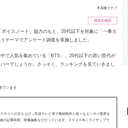
ニクス専門サイト
電子設計の基本と応用
エネルギーの専
高橋マナブ
目次を表示
ボイスノート」協力のもと、20代以下を対象に「一番カ
いうテーマでアンケート調査を実施しました。
で人気を集めている「BTS」。20代以下の若い世代が
ンバーでしょうか。さっそく、ランキングを見ていきまし
得ています
ュースサイトの立ち上げ→民放テレビ局で番組制作と様々なエンタメ業界を
連の記事執筆、映像編集など行っています。２０２０年にライザップで