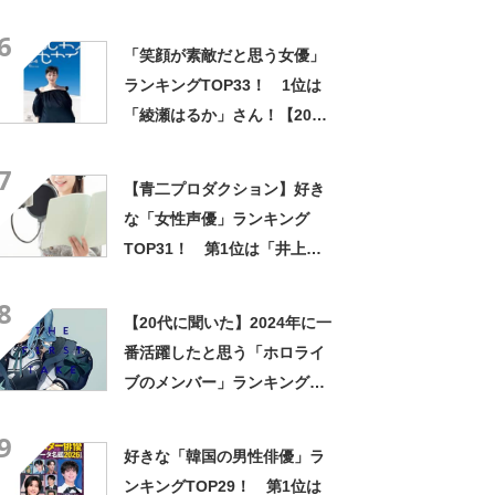
たち〜」【2025年5月2日時点
6
の途中結果】
「笑顔が素敵だと思う女優」
ランキングTOP33！ 1位は
「綾瀬はるか」さん！【2021
年最新調査】
7
【青二プロダクション】好き
な「女性声優」ランキング
TOP31！ 第1位は「井上麻
里奈」【2024年最新投票結
8
果】
【20代に聞いた】2024年に一
番活躍したと思う「ホロライ
ブのメンバー」ランキング
TOP32！ 第1位は「星街す
9
いせい」【2024年最新投票結
好きな「韓国の男性俳優」ラ
果】
ンキングTOP29！ 第1位は