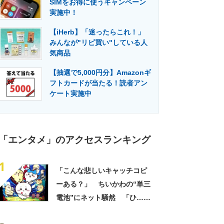
SIMをお得に使うキャンペーン
門メディア
建設×テクノロジーの最前線
実施中！
【iHerb】「迷ったらこれ！」
みんなが"リピ買い"している人
気商品
【抽選で5,000円分】Amazonギ
フトカードが当たる！読者アン
ケート実施中
「エンタメ」のアクセスランキング
1
「こんな悲しいキャッチコピ
ーある？」 ちいかわの“単三
電池”にネット騒然 「ひ…人
の心ない……」「闇の深いグ