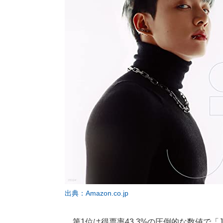
出典：Amazon.co.jp
第1位は得票率43.3%の圧倒的な数値で「J