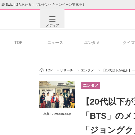
🎁 Switch 2もあたる！ プレゼントキャンペーン実施中！
メディア
TOP
ニュース
エンタメ
クイズ
注目記事を集めた総合ページ
ITの今
TOP
>
リサーチ
>
エンタメ
>
【20代以下が選ぶ】一番カ
ビジネスと働き方のヒント
AI活用
エンタメ
【20代以下
ITエンジニア向け専門サイト
企業向けI
「BTS」の
出典：Amazon.co.jp
「ジョングク