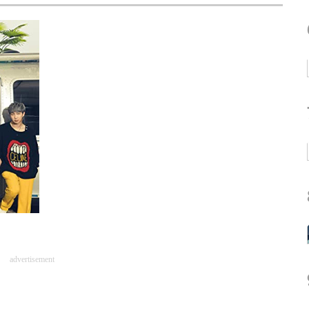
advertisement