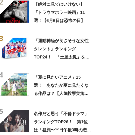
2
ッズで震える」「いやあああ
【絶対に見てはいけない】
あああああああ」
「トラウマホラー映画」11
選！【6月6日は恐怖の日】
3
「運動神経が良さそうな女性
タレント」ランキング
TOP24！ 「土屋太鳳」を上
回る1位は？【2022年最新調
4
査結果】
「夏に見たいアニメ」15
選！ あなたが夏に見たくな
る作品は？【人気投票実施
中】
5
名作だと思う「不倫ドラマ」
ランキングTOP26！ 第1位
は「昼顔〜平日午後3時の恋人