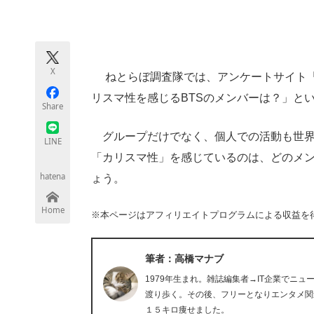
モノづくり技術者専門サイト
エレクトロ
X
ねとらぼ調査隊では、アンケートサイト「
ちょっと気になるネットの話題
リスマ性を感じるBTSのメンバーは？」と
Share
グループだけでなく、個人での活動も世界中
LINE
「カリスマ性」を感じているのは、どのメ
hatena
ょう。
Home
※本ページはアフィリエイトプログラムによる収益を
筆者：高橋マナブ
1979年生まれ。雑誌編集者→IT企業でニ
渡り歩く。その後、フリーとなりエンタメ関
１５キロ痩せました。