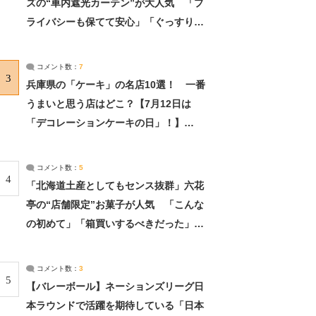
ズの“車内遮光カーテン”が大人気 「プ
ライバシーも保てて安心」「ぐっすり眠
れました」（2/2） | ライフ ねとらぼリ
サーチ：2ページ目
コメント数：
7
3
兵庫県の「ケーキ」の名店10選！ 一番
うまいと思う店はどこ？【7月12日は
「デコレーションケーキの日」！】
（2/4） | 兵庫県 ねとらぼリサーチ：2ペ
ージ目
コメント数：
5
4
「北海道土産としてもセンス抜群」六花
亭の“店舗限定”お菓子が人気 「こんな
の初めて」「箱買いするべきだった」
（1/2） | 北海道 ねとらぼリサーチ
コメント数：
3
5
【バレーボール】ネーションズリーグ日
本ラウンドで活躍を期待している「日本