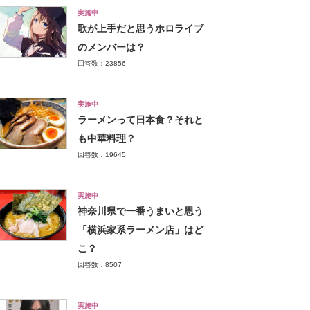
実施中
歌が上手だと思うホロライブ
のメンバーは？
回答数：23856
実施中
ラーメンって日本食？それと
も中華料理？
回答数：19645
実施中
神奈川県で一番うまいと思う
「横浜家系ラーメン店」はど
こ？
回答数：8507
実施中