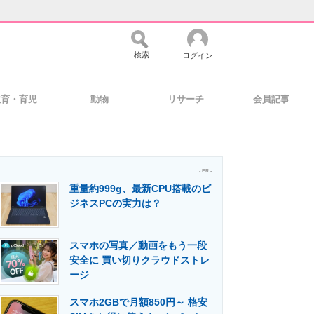
検索
ログイン
教育・育児
動物
リサーチ
会員記事
バイスの未来
好きが集まる 比べて選べる
- PR -
重量約999g、最新CPU搭載のビ
コミュニティ
マーケ×ITの今がよく分かる
ジネスPCの実力は？
スマホの写真／動画をもう一段
・活用を支援
安全に 買い切りクラウドストレ
ージ
スマホ2GBで月額850円～ 格安