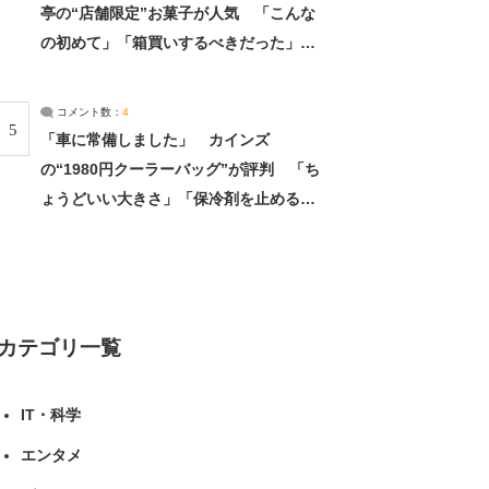
亭の“店舗限定”お菓子が人気 「こんな
の初めて」「箱買いするべきだった」
（1/2） | 北海道 ねとらぼリサーチ
コメント数：
4
5
「車に常備しました」 カインズ
の“1980円クーラーバッグ”が評判 「ち
ょうどいい大きさ」「保冷剤を止めるベ
ルトが良い」（1/5） | ライフ ねとらぼ
リサーチ
カテゴリ一覧
IT・科学
エンタメ