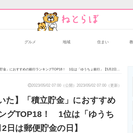
グルメ
地域
住まい
と未来を見通す
スマホと通信の最新トレンド
進化するPCとデ
」におすすめの銀行ランキングTOP18！ 1位は「ゆうちょ銀行」【5月2日は郵便貯金の日】
のいまが分かる
企業ITのトレンドを詳説
経営リーダーの
2023/05/02 07:00（公開）
2023/05/02 07:00（更新）
いた】「積立貯金」におすすめ
T製品の総合サイト
IT製品の技術・比較・事例
製造業のIT導入
ングTOP18！ 1位は「ゆうち
月2日は郵便貯金の日】