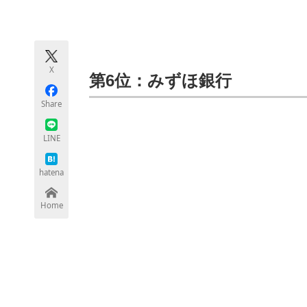
モノづくり技術者専門サイト
エレクトロ
X
ちょっと気になるネットの話題
第6位：みずほ銀行
Share
LINE
hatena
Home