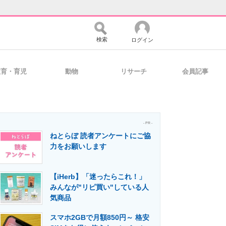
検索
ログイン
教育・育児
動物
リサーチ
会員記事
バイスの未来
好きが集まる 比べて選べる
- PR -
ねとらぼ 読者アンケートにご協
コミュニティ
マーケ×ITの今がよく分かる
力をお願いします
【iHerb】「迷ったらこれ！」
・活用を支援
みんなが"リピ買い"している人
気商品
スマホ2GBで月額850円～ 格安