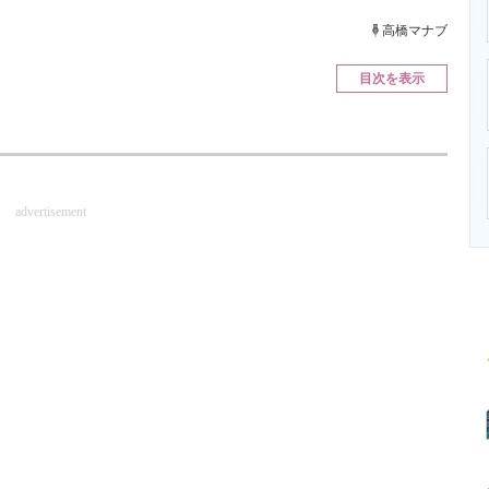
ニクス専門サイト
電子設計の基本と応用
エネルギーの専
高橋マナブ
目次を表示
advertisement