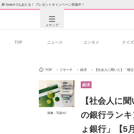
🎁 Switch 2もあたる！ プレゼントキャンペーン実施中！
メディア
TOP
ニュース
エンタメ
クイズ
注目記事を集めた総合ページ
ITの今
TOP
>
リサーチ
>
経済
>
【社会人に聞いた】「積立貯金
ビジネスと働き方のヒント
AI活用
経済
【社会人に聞
ITエンジニア向け専門サイト
企業向けI
の銀行ランキ
画像：写真AC
ょ銀行」【5