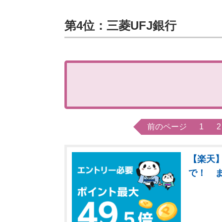
第4位：三菱UFJ銀行
前のページ
1
2
【楽天】
で！ 