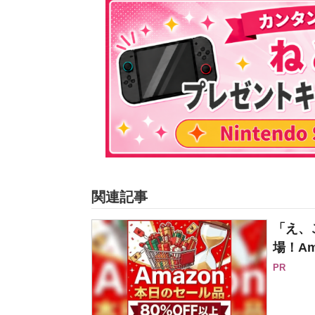
関連記事
「え、
場！Am
PR