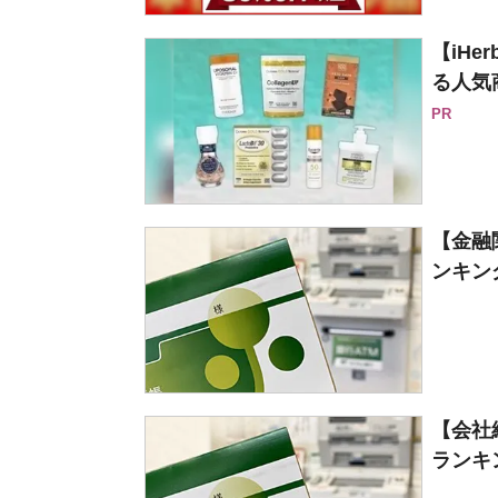
【iH
る人気
PR
【金融
ンキング
【会社
ランキン