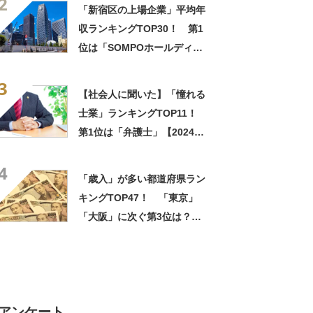
2
「新宿区の上場企業」平均年
収ランキングTOP30！ 第1
位は「SOMPOホールディン
グス」【2024年最新調査結
3
果】
【社会人に聞いた】「憧れる
士業」ランキングTOP11！
第1位は「弁護士」【2024年
最新調査結果】
4
「歳入」が多い都道府県ラン
キングTOP47！ 「東京」
「大阪」に次ぐ第3位は？
【2019年度版】
アンケート