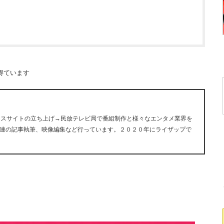
得ています
ュースサイトの立ち上げ→民放テレビ局で番組制作と様々なエンタメ業界を
連の記事執筆、映像編集など行っています。２０２０年にライザップで