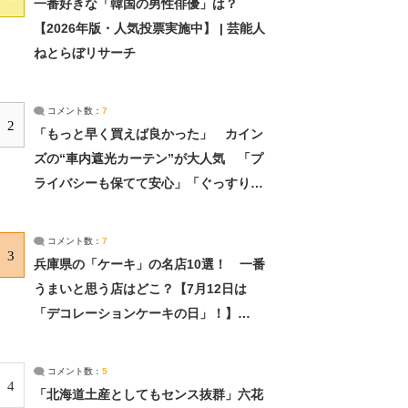
一番好きな「韓国の男性俳優」は？
【2026年版・人気投票実施中】 | 芸能人
ねとらぼリサーチ
コメント数：
7
2
「もっと早く買えば良かった」 カイン
ズの“車内遮光カーテン”が大人気 「プ
ライバシーも保てて安心」「ぐっすり眠
れました」（2/2） | ライフ ねとらぼリ
サーチ：2ページ目
コメント数：
7
3
兵庫県の「ケーキ」の名店10選！ 一番
うまいと思う店はどこ？【7月12日は
「デコレーションケーキの日」！】
（2/4） | 兵庫県 ねとらぼリサーチ：2ペ
ージ目
コメント数：
5
4
「北海道土産としてもセンス抜群」六花