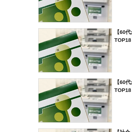
【60
TOP1
【60
TOP1