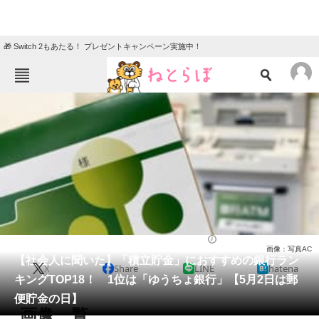
🎁 Switch 2もあたる！ プレゼントキャンペーン実施中！
ねとらぼメニュー
TOP
ニュース
エンタメ
クイズ
グルメ
地域
住まい
教育・育児
動物
リサーチ
経済
2023/05/02 07:00（公開）
画像：写真AC
会員記事
【社会人に聞いた】「積立貯金」におすすめの銀行ラン
X
Share
LINE
hatena
キングTOP18！ 1位は「ゆうちょ銀行」【5月2日は郵
メディア
便貯金の日】
画像一覧
注目記事を集めた総合ページ