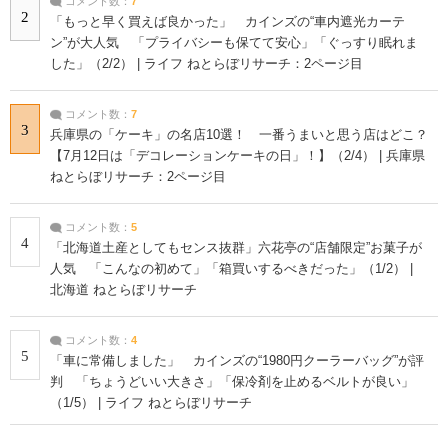
コメント数：
7
2
「もっと早く買えば良かった」 カインズの“車内遮光カーテ
ン”が大人気 「プライバシーも保てて安心」「ぐっすり眠れま
した」（2/2） | ライフ ねとらぼリサーチ：2ページ目
コメント数：
7
3
兵庫県の「ケーキ」の名店10選！ 一番うまいと思う店はどこ？
【7月12日は「デコレーションケーキの日」！】（2/4） | 兵庫県
ねとらぼリサーチ：2ページ目
コメント数：
5
4
「北海道土産としてもセンス抜群」六花亭の“店舗限定”お菓子が
人気 「こんなの初めて」「箱買いするべきだった」（1/2） |
北海道 ねとらぼリサーチ
コメント数：
4
5
「車に常備しました」 カインズの“1980円クーラーバッグ”が評
判 「ちょうどいい大きさ」「保冷剤を止めるベルトが良い」
（1/5） | ライフ ねとらぼリサーチ