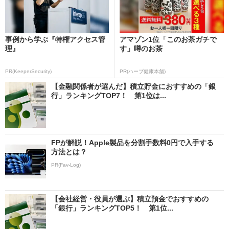
事例から学ぶ『特権アクセス管
アマゾン1位「このお茶ガチで
理』
す」噂のお茶
PR(KeeperSecurity)
PR(ハーブ健康本舗)
【金融関係者が選んだ】積立貯金におすすめの「銀
行」ランキングTOP7！ 第1位は...
FPが解説！Apple製品を分割手数料0円で入手する
方法とは？
PR(Fav-Log)
【会社経営・役員が選ぶ】積立預金でおすすめの
「銀行」ランキングTOP5！ 第1位...