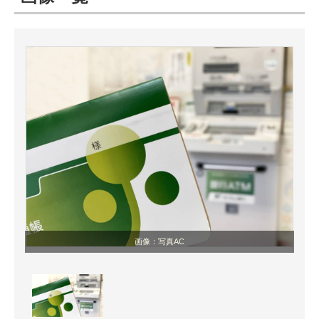
ITの今と未来を見通す
スマホと通信の最新トレンド
進化するPCとデバイスの未来
好きが集まる 比べて選べる
ビジネスと働き方のヒント
AI活用のいまが分かる
企業ITのトレンドを詳説
画像：写真AC
経営リーダーのコミュニティ
マーケ×ITの今がよく分かる
ITエンジニア向け専門サイト