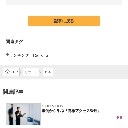
企業向けIT製品の総合サイト
IT製品の技術・比較・事例
記事に戻る
製造業のIT導入・活用を支援
関連タグ
モノづくり技術者専門サイト
ランキング（Ranking）
エレクトロニクス専門サイト
電子設計の基本と応用
TOP
リサーチ
経済
>
>
エネルギーの専門メディア
関連記事
建設×テクノロジーの最前線
ちょっと気になるネットの話題
KeeperSecurity
事例から学ぶ『特権アクセス管理』
PR