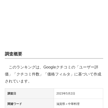
企業向けIT製品の総合サイト
IT製品の技術・比較・事例
製造業のIT導入・活用を支援
モノづくり技術者専門サイト
エレクトロニクス専門サイト
調査概要
電子設計の基本と応用
このランキングは、Googleクチコミの「ユーザー評
エネルギーの専門メディア
価」「クチコミ件数」「価格フィルタ」に基づいて作成
建設×テクノロジーの最前線
されています。
ちょっと気になるネットの話題
調査日
2023年5月2日
関連ワード
滋賀県＋中華料理