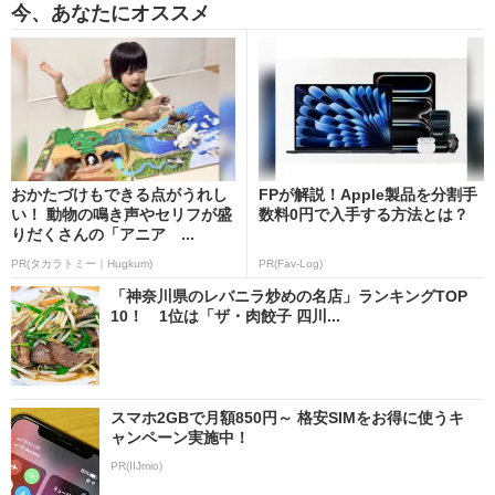
今、あなたにオススメ
おかたづけもできる点がうれし
FPが解説！Apple製品を分割手
い！ 動物の鳴き声やセリフが盛
数料0円で入手する方法とは？
りだくさんの「アニア ...
PR(タカラトミー｜Hugkum)
PR(Fav-Log)
「神奈川県のレバニラ炒めの名店」ランキングTOP
10！ 1位は「ザ・肉餃子 四川...
スマホ2GBで月額850円～ 格安SIMをお得に使うキ
ャンペーン実施中！
PR(IIJmio)