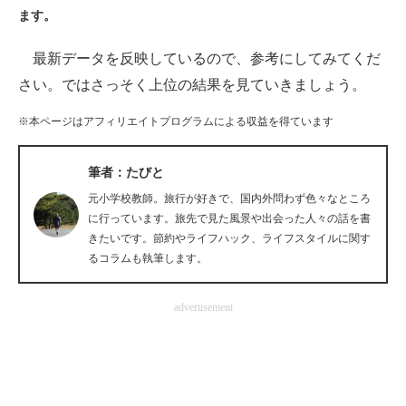
ます。
ITの今と未来を見通す
最新データを反映しているので、参考にしてみてくだ
スマホと通信の最新トレンド
さい。ではさっそく上位の結果を見ていきましょう。
進化するPCとデバイスの未来
※本ページはアフィリエイトプログラムによる収益を得ています
好きが集まる 比べて選べる
筆者：たびと
ビジネスと働き方のヒント
元小学校教師。旅行が好きで、国内外問わず色々なところ
に行っています。旅先で見た風景や出会った人々の話を書
AI活用のいまが分かる
きたいです。節約やライフハック、ライフスタイルに関す
るコラムも執筆します。
企業ITのトレンドを詳説
advertisement
経営リーダーのコミュニティ
マーケ×ITの今がよく分かる
ITエンジニア向け専門サイト