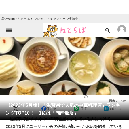
🎁 Switch 2もあたる！ プレゼントキャンペーン実施中！
ねとらぼメニュー
TOP
ニュース
エンタメ
クイズ
グルメ
地域
住まい
教育・育児
動物
リサーチ
中華料理
2023/05/02 21:05（公開）
画像：PIXTA
会員記事
【2023年5月版】「滋賀県で人気の中華料理店」ランキ
X
Share
LINE
hatena
ングTOP10！ 1位は「湖南飯店」
メディア
滋賀県でおすすめの中華料理屋を探している人に向けて、
2023年5月にユーザーからの評価が高かったお店を紹介していき
注目記事を集めた総合ページ