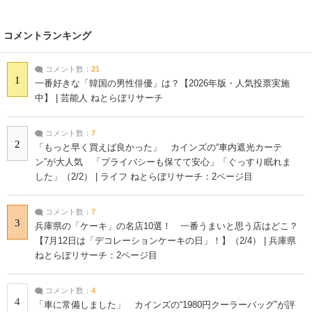
コメントランキング
コメント数：
21
1
一番好きな「韓国の男性俳優」は？【2026年版・人気投票実施
中】 | 芸能人 ねとらぼリサーチ
コメント数：
7
2
「もっと早く買えば良かった」 カインズの“車内遮光カーテ
ン”が大人気 「プライバシーも保てて安心」「ぐっすり眠れま
した」（2/2） | ライフ ねとらぼリサーチ：2ページ目
コメント数：
7
3
兵庫県の「ケーキ」の名店10選！ 一番うまいと思う店はどこ？
【7月12日は「デコレーションケーキの日」！】（2/4） | 兵庫県
ねとらぼリサーチ：2ページ目
コメント数：
4
4
「車に常備しました」 カインズの“1980円クーラーバッグ”が評