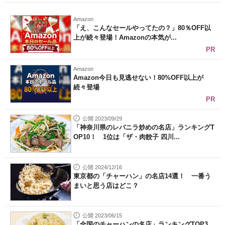
Amazon
「え、こんなセールやってたの？」80％OFF以
上が続々登場！Amazonの本気が...
PR
Amazon
Amazon今日も見逃せない！80%OFF以上が
続々登場
PR
公開 2023/09/29
「神奈川県のレバニラ炒めの名店」ランキングT
OP10！ 1位は「ザ・肉餃子 四川...
公開 2024/12/16
東京都の「チャーハン」の名店14選！ 一番う
まいと思う店はどこ？
公開 2023/06/15
「全国のチャーハンの名店」ランキングTOP3