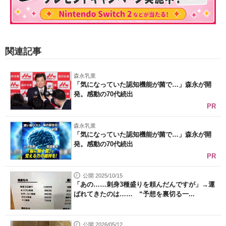
関連記事
森永乳業
「気になっていた認知機能が菌で…」森永が開
発。感動の70代続出
PR
森永乳業
「気になっていた認知機能が菌で…」森永が開
発。感動の70代続出
PR
公開 2025/10/15
「あの……刺身3種盛りを頼んだんですが」→運
ばれてきたのは…… “予想を裏切る一...
公開 2026/05/12