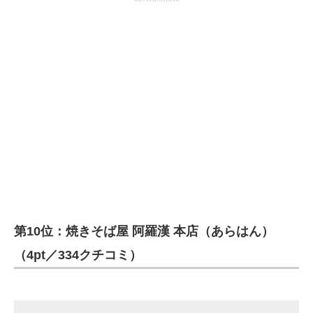
企業向けIT製品の総合サイト
IT製品の技術・比較・事例
製造業のIT導入・活用を支援
モノづくり技術者専門サイト
エレクトロニクス専門サイト
電子設計の基本と応用
エネルギーの専門メディア
建設×テクノロジーの最前線
第10位：焼きそば屋 阿羅漢 本店（あらはん）
（4pt／334クチコミ）
ちょっと気になるネットの話題