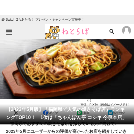
🎁 Switch 2もあたる！ プレゼントキャンペーン実施中！
ねとらぼメニュー
TOP
ニュース
エンタメ
クイズ
グルメ
地域
住まい
教育・育児
動物
リサーチ
グルメ
2023/05/21 09:30（公開）
画像：PIXTA（画像はイメージです）
会員記事
【2023年5月版】「福岡県で人気の焼きそば店」ランキ
X
Share
LINE
hatena
ングTOP10！ 1位は「ちゃんぽん亭 コシキ 今泉本店」
メディア
福岡県でおすすめの焼きそば店を探している人に向けて、
2023年5月にユーザーからの評価が高かったお店を紹介していき
注目記事を集めた総合ページ