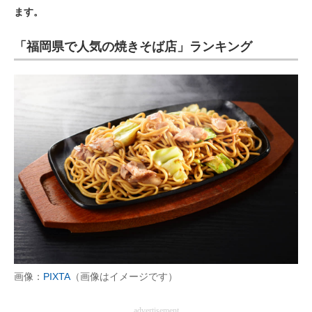
ます。
ITの今と未来を見通す
「福岡県で人気の焼きそば店」ランキング
スマホと通信の最新トレンド
進化するPCとデバイスの未来
好きが集まる 比べて選べる
ビジネスと働き方のヒント
AI活用のいまが分かる
企業ITのトレンドを詳説
経営リーダーのコミュニティ
マーケ×ITの今がよく分かる
画像：
PIXTA
（画像はイメージです）
ITエンジニア向け専門サイト
advertisement