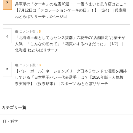
3
兵庫県の「ケーキ」の名店10選！ 一番うまいと思う店はどこ？
【7月12日は「デコレーションケーキの日」！】（2/4） | 兵庫県
ねとらぼリサーチ：2ページ目
コメント数：
5
4
「北海道土産としてもセンス抜群」六花亭の“店舗限定”お菓子が
人気 「こんなの初めて」「箱買いするべきだった」（1/2） |
北海道 ねとらぼリサーチ
コメント数：
3
5
【バレーボール】ネーションズリーグ日本ラウンドで活躍を期待
している「日本男子バレー代表選手」は？【2026年版・人気投
票実施中】（投票結果） | スポーツ ねとらぼリサーチ
カテゴリ一覧
IT・科学