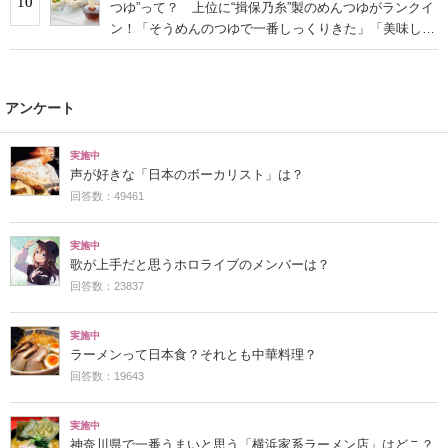
10
つゆ”って？ 上位に“揖保乃糸”製のめんつゆがランクイ
ン！「そうめんのつゆで一番しっくりきた」「美味しす
ぎる」
アンケート
実施中
声が好きな「日本のボーカリスト」は？
回答数：49461
実施中
歌が上手だと思うホロライブのメンバーは？
回答数：23837
実施中
ラーメンって日本食？それとも中華料理？
回答数：19643
実施中
神奈川県で一番うまいと思う「横浜家系ラーメン店」はどこ？