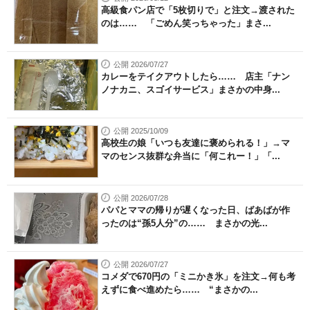
高級食パン店で「5枚切りで」と注文→渡された
のは…… 「ごめん笑っちゃった」まさ...
公開 2026/07/27
カレーをテイクアウトしたら…… 店主「ナン
ノナカニ、スゴイサービス」まさかの中身...
公開 2025/10/09
高校生の娘「いつも友達に褒められる！」→マ
マのセンス抜群な弁当に「何これー！」「...
公開 2026/07/28
パパとママの帰りが遅くなった日、ばあばが作
ったのは“孫5人分”の…… まさかの光...
公開 2026/07/27
コメダで670円の「ミニかき氷」を注文→何も考
えずに食べ進めたら…… “まさかの...