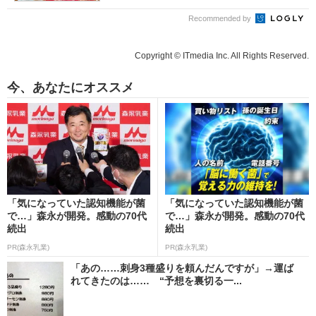
Recommended by
Copyright © ITmedia Inc. All Rights Reserved.
今、あなたにオススメ
「気になっていた認知機能が菌
「気になっていた認知機能が菌
で…」森永が開発。感動の70代
で…」森永が開発。感動の70代
続出
続出
PR(森永乳業)
PR(森永乳業)
「あの……刺身3種盛りを頼んだんですが」→運ば
れてきたのは…… “予想を裏切る一...