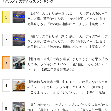
「グルメ」のアクセスランキング
「1袋だけのつもりが一気に3袋」 カルディの“598円フ
1
ランス産お菓子”が大人気 「デパ地下スイーツに負け
ぬ美味しさ」「飲み物の相棒にバッチリ」【実食レビュ
ー】
「1袋だけのつもりが一気に3袋」 カルディの“598円フ
2
ランス産お菓子”が大人気 「デパ地下スイーツに負け
ぬ美味しさ」「飲み物の相棒にバッチリ」【実食レビュ
ー】
【北海道・東北在住者が選ぶ】まじでうまいと思う「め
3
んつゆ」ランキングTOP27！ 第1位は「めんつゆ（ヤ
マキ）」【2026年最新調査結果】
【関西地方在住者が選ぶ】レトルトとは思えないうまさ
4
の「レトルトカレー」ランキングTOP27！ 第1位は
「こくまろカレー」と「ジャワカレー」【2026年最新調
査結果】
「週2で食べた」 セブンイレブンの“ボックス弁当”が大
5
好評 「具材たっぷりで美味しい」「買う以外の選択肢