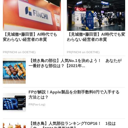
【見城徹×藤田晋】AI時代でも
【見城徹×藤田晋】AI時代でも変
変わらない経営者の本質
わらない経営者の本質
PR(FINCHI on GOETHE)
PR(FINCHI on GOETHE)
【焼き鳥の部位】人気No.1を決めよう！ あなたが
一番好きな部位は？【2021年...
FPが解説！Apple製品を分割手数料0円で入手する
方法とは？
PR(Fav-Log)
【焼き鳥】人気部位ランキングTOP16！ 1位は