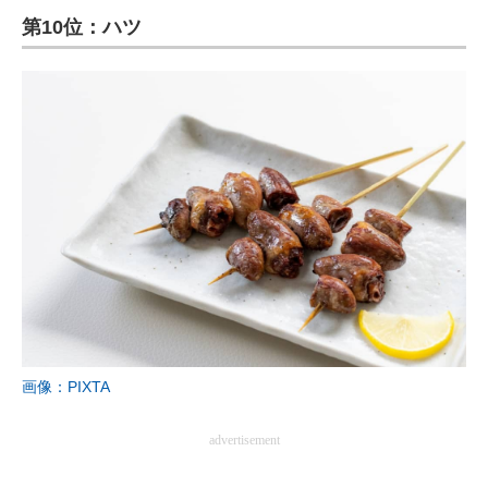
第10位：ハツ
ITの今と未来を見通す
スマホと通信の最新トレンド
進化するPCとデバイスの未来
好きが集まる 比べて選べる
ビジネスと働き方のヒント
AI活用のいまが分かる
企業ITのトレンドを詳説
経営リーダーのコミュニティ
画像：PIXTA
マーケ×ITの今がよく分かる
advertisement
ITエンジニア向け専門サイト