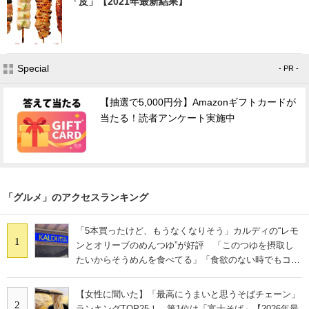
「皮」【2021年最新結果】
Special
- PR -
【抽選で5,000円分】Amazonギフトカードが
当たる！読者アンケート実施中
「グルメ」のアクセスランキング
「5本買ったけど、もうなくなりそう」カルディの“レモ
1
ンとオリーブのめんつゆ”が好評 「このつゆを摂取し
たいからそうめんを食べてる」「食欲のない時でもコレ
で食べられる」
【女性に聞いた】「最高にうまいと思うそばチェーン」
2
ランキングTOP25！ 第1位は「富士そば」【2026年最