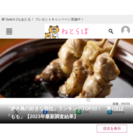
🎁 Switch 2もあたる！ プレゼントキャンペーン実施中！
ねとらぼメニュー
TOP
ニュース
エンタメ
クイズ
グルメ
地域
住まい
教育・育児
動物
リサーチ
グルメ
2023/05/17 21:35（公開）
画像：PIXTA
会員記事
「焼き鳥の好きな部位」ランキングTOP10！ 第1位は
X
Share
LINE
hatena
「もも」【2023年最新調査結果】
メディア
目次を表示
注目記事を集めた総合ページ