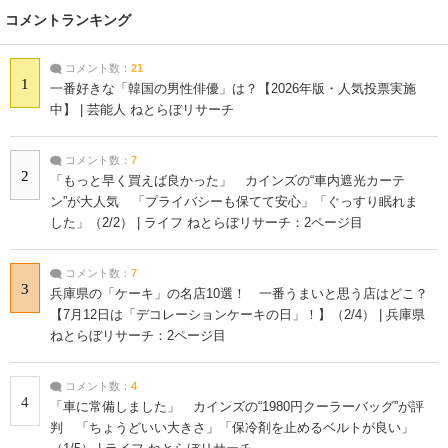
コメントランキング
コメント数：
21
1
一番好きな「韓国の男性俳優」は？【2026年版・人気投票実施
中】 | 芸能人 ねとらぼリサーチ
コメント数：
7
2
「もっと早く買えば良かった」 カインズの“車内遮光カーテ
ン”が大人気 「プライバシーも保てて安心」「ぐっすり眠れま
した」（2/2） | ライフ ねとらぼリサーチ：2ページ目
コメント数：
7
3
兵庫県の「ケーキ」の名店10選！ 一番うまいと思う店はどこ？
【7月12日は「デコレーションケーキの日」！】（2/4） | 兵庫県
ねとらぼリサーチ：2ページ目
コメント数：
4
4
「車に常備しました」 カインズの“1980円クーラーバッグ”が評
判 「ちょうどいい大きさ」「保冷剤を止めるベルトが良い」