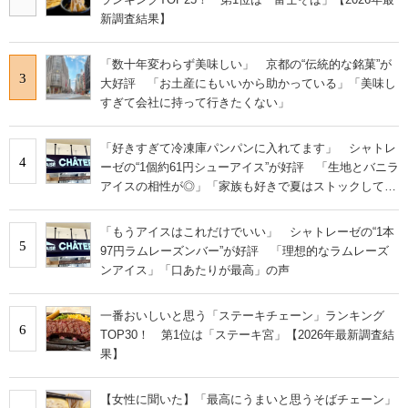
新調査結果】
「数十年変わらず美味しい」 京都の“伝統的な銘菓”が
3
大好評 「お土産にもいいから助かっている」「美味し
すぎて会社に持って行きたくない」
「好きすぎて冷凍庫パンパンに入れてます」 シャトレ
4
ーゼの“1個約61円シューアイス”が好評 「生地とバニラ
アイスの相性が◎」「家族も好きで夏はストックして
る」
「もうアイスはこれだけでいい」 シャトレーゼの“1本
5
97円ラムレーズンバー”が好評 「理想的なラムレーズ
ンアイス」「口あたりが最高」の声
一番おいしいと思う「ステーキチェーン」ランキング
6
TOP30！ 第1位は「ステーキ宮」【2026年最新調査結
果】
【女性に聞いた】「最高にうまいと思うそばチェーン」