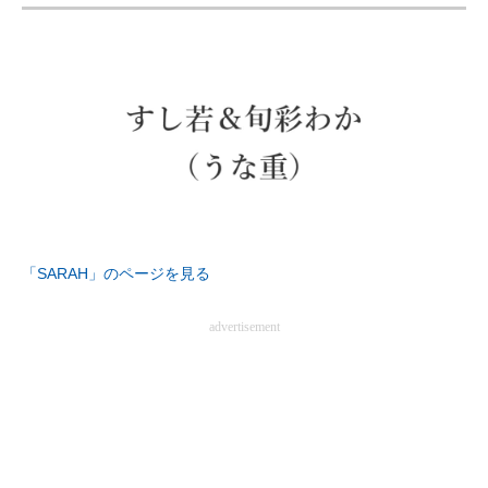
ITの今と未来を見通す
スマホと通信の最新トレンド
進化するPCとデバイスの未来
好きが集まる 比べて選べる
ビジネスと働き方のヒント
「SARAH」のページを見る
AI活用のいまが分かる
企業ITのトレンドを詳説
advertisement
経営リーダーのコミュニティ
マーケ×ITの今がよく分かる
ITエンジニア向け専門サイト