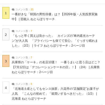
コメント数：
21
1
一番好きな「韓国の男性俳優」は？【2026年版・人気投票実施
中】 | 芸能人 ねとらぼリサーチ
コメント数：
7
2
「もっと早く買えば良かった」 カインズの“車内遮光カーテ
ン”が大人気 「プライバシーも保てて安心」「ぐっすり眠れま
した」（2/2） | ライフ ねとらぼリサーチ：2ページ目
コメント数：
7
3
兵庫県の「ケーキ」の名店10選！ 一番うまいと思う店はどこ？
【7月12日は「デコレーションケーキの日」！】（2/4） | 兵庫県
ねとらぼリサーチ：2ページ目
コメント数：
5
4
「北海道土産としてもセンス抜群」六花亭の“店舗限定”お菓子が
人気 「こんなの初めて」「箱買いするべきだった」（1/2） |
北海道 ねとらぼリサーチ