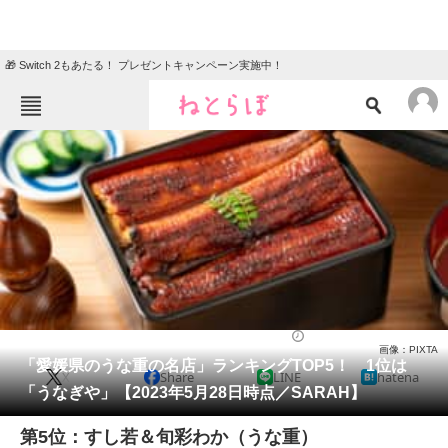
🎁 Switch 2もあたる！ プレゼントキャンペーン実施中！
ねとらぼメニュー
TOP
ニュース
エンタメ
クイズ
グルメ
地域
住まい
教育・育児
動物
リサーチ
うなぎ
2023/05/31 18:15（公開）
画像：PIXTA
会員記事
「愛媛県のうな重の名店」ランキングTOP5！ 1位は
X
Share
LINE
hatena
「うなぎや」【2023年5月28日時点／SARAH】
メディア
第5位：すし若＆旬彩わか（うな重）
注目記事を集めた総合ページ