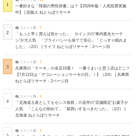
1
一番好きな「韓国の男性俳優」は？【2026年版・人気投票実施
中】 | 芸能人 ねとらぼリサーチ
コメント数：
7
2
「もっと早く買えば良かった」 カインズの“車内遮光カーテ
ン”が大人気 「プライバシーも保てて安心」「ぐっすり眠れま
した」（2/2） | ライフ ねとらぼリサーチ：2ページ目
コメント数：
7
3
兵庫県の「ケーキ」の名店10選！ 一番うまいと思う店はどこ？
【7月12日は「デコレーションケーキの日」！】（2/4） | 兵庫県
ねとらぼリサーチ：2ページ目
コメント数：
5
4
「北海道土産としてもセンス抜群」六花亭の“店舗限定”お菓子が
人気 「こんなの初めて」「箱買いするべきだった」（1/2） |
北海道 ねとらぼリサーチ
コメント数：
3
5