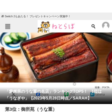
🎁 Switch 2もあたる！ プレゼントキャンペーン実施中！
ねとらぼメニュー
TOP
ニュース
エンタメ
クイズ
グルメ
地域
住まい
教育・育児
動物
リサーチ
うなぎ
2023/05/31 18:15（公開）
画像：PIXTA
会員記事
「愛媛県のうな重の名店」ランキングTOP5！ 1位は
X
Share
LINE
hatena
「うなぎや」【2023年5月28日時点／SARAH】
メディア
第3位：御所苑（うな重）
注目記事を集めた総合ページ