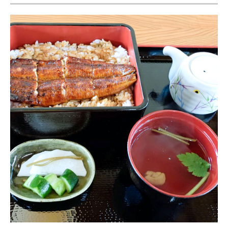
ITの今と未来を見通す
スマホと通信の最新トレンド
進化するPCとデバイスの未来
好きが集まる 比べて選べる
ビジネスと働き方のヒント
AI活用のいまが分かる
企業ITのトレンドを詳説
経営リーダーのコミュニティ
マーケ×ITの今がよく分かる
ITエンジニア向け専門サイト