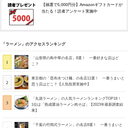
【抽選で5,000円分】Amazonギフトカードが
当たる！読者アンケート実施中
「ラーメン」のアクセスランキング
「山形県の鳥中華の名店」8選！ 一番好きな店はど
1
こ？
東京都の「昆布水つけ麺」の名店11選！ 一番うまいと
2
思う店はどこ？【人気投票実施中】
「丸源ラーメン」の人気ラーメンランキングTOP18！
3
1位は「熟成醤油ラーメン肉そば」【2023年最新調査結
果】
「千葉の竹岡式ラーメン」の名店8選！ 一番うまいと