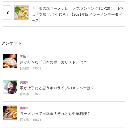
「千葉の塩ラーメン店」人気ランキングTOP20！ 1位
10
は「支那ソバ 小むろ」【2021年版／ラーメンデータベ
ース】
アンケート
実施中
声が好きな「日本のボーカリスト」は？
回答数：49562
実施中
歌が上手だと思うホロライブのメンバーは？
回答数：23893
実施中
ラーメンって日本食？それとも中華料理？
回答数：19671