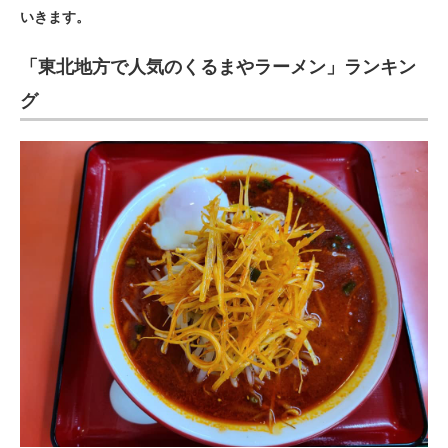
いきます。
ITの今と未来を見通す
「東北地方で人気のくるまやラーメン」ランキン
スマホと通信の最新トレンド
グ
進化するPCとデバイスの未来
好きが集まる 比べて選べる
ビジネスと働き方のヒント
AI活用のいまが分かる
企業ITのトレンドを詳説
経営リーダーのコミュニティ
マーケ×ITの今がよく分かる
ITエンジニア向け専門サイト