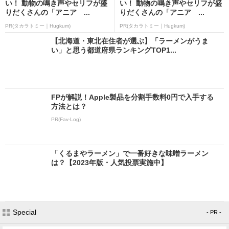
い！ 動物の鳴き声やセリフが盛
い！ 動物の鳴き声やセリフが盛
りだくさんの「アニア ...
りだくさんの「アニア ...
PR(タカラトミー｜Hugkum)
PR(タカラトミー｜Hugkum)
【北海道・東北在住者が選ぶ】「ラーメンがうま
い」と思う都道府県ランキングTOP1...
FPが解説！Apple製品を分割手数料0円で入手する
方法とは？
PR(Fav-Log)
「くるまやラーメン」で一番好きな味噌ラーメン
は？【2023年版・人気投票実施中】
Special
- PR -