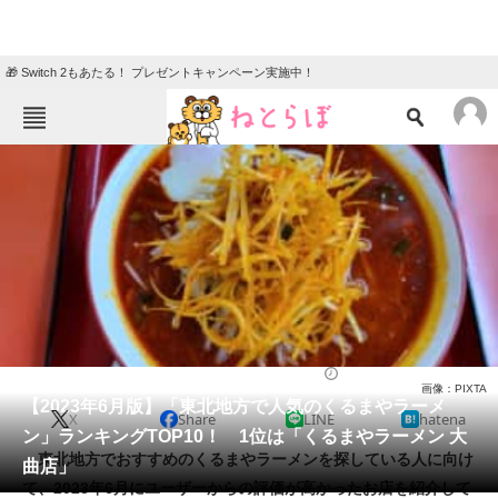
🎁 Switch 2もあたる！ プレゼントキャンペーン実施中！
ねとらぼメニュー
TOP
ニュース
エンタメ
クイズ
グルメ
地域
住まい
教育・育児
動物
リサーチ
ラーメン
2023/06/03 13:20（公開）
画像：PIXTA
会員記事
【2023年6月版】「東北地方で人気のくるまやラーメ
X
Share
LINE
hatena
ン」ランキングTOP10！ 1位は「くるまやラーメン 大
メディア
東北地方でおすすめのくるまやラーメンを探している人に向け
曲店」
て、2023年6月にユーザーからの評価が高かったお店を紹介して
注目記事を集めた総合ページ