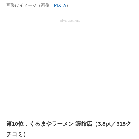
画像はイメージ（画像：
PIXTA
）
企業向けIT製品の総合サイト
advertisement
IT製品の技術・比較・事例
製造業のIT導入・活用を支援
モノづくり技術者専門サイト
エレクトロニクス専門サイト
電子設計の基本と応用
エネルギーの専門メディア
建設×テクノロジーの最前線
ちょっと気になるネットの話題
第10位：くるまやラーメン 築館店（3.8pt／318ク
チコミ）