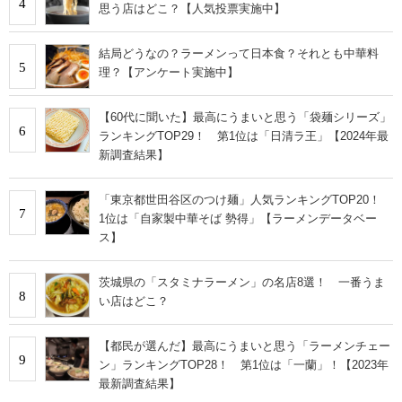
4
思う店はどこ？【人気投票実施中】
結局どうなの？ラーメンって日本食？それとも中華料
5
理？【アンケート実施中】
【60代に聞いた】最高にうまいと思う「袋麺シリーズ」
6
ランキングTOP29！ 第1位は「日清ラ王」【2024年最
新調査結果】
「東京都世田谷区のつけ麺」人気ランキングTOP20！
7
1位は「自家製中華そば 勢得」【ラーメンデータベー
ス】
茨城県の「スタミナラーメン」の名店8選！ 一番うま
8
い店はどこ？
【都民が選んだ】最高にうまいと思う「ラーメンチェー
9
ン」ランキングTOP28！ 第1位は「一蘭」！【2023年
最新調査結果】