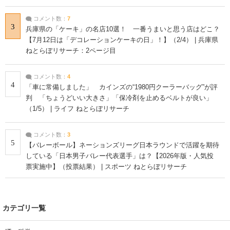
コメント数：
7
3
兵庫県の「ケーキ」の名店10選！ 一番うまいと思う店はどこ？
【7月12日は「デコレーションケーキの日」！】（2/4） | 兵庫県
ねとらぼリサーチ：2ページ目
コメント数：
4
4
「車に常備しました」 カインズの“1980円クーラーバッグ”が評
判 「ちょうどいい大きさ」「保冷剤を止めるベルトが良い」
（1/5） | ライフ ねとらぼリサーチ
コメント数：
3
5
【バレーボール】ネーションズリーグ日本ラウンドで活躍を期待
している「日本男子バレー代表選手」は？【2026年版・人気投
票実施中】（投票結果） | スポーツ ねとらぼリサーチ
カテゴリ一覧