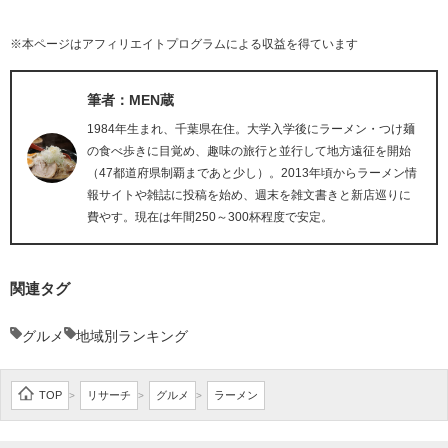
※本ページはアフィリエイトプログラムによる収益を得ています
筆者：MEN蔵
1984年生まれ、千葉県在住。大学入学後にラーメン・つけ麺
の食べ歩きに目覚め、趣味の旅行と並行して地方遠征を開始
（47都道府県制覇まであと少し）。2013年頃からラーメン情
報サイトや雑誌に投稿を始め、週末を雑文書きと新店巡りに
費やす。現在は年間250～300杯程度で安定。
関連タグ
グルメ
地域別ランキング
TOP
リサーチ
グルメ
ラーメン
>
>
>