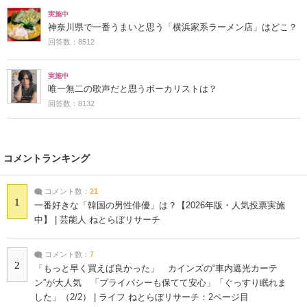
実施中
神奈川県で一番うまいと思う「横浜家系ラーメン店」はどこ？
回答数：8512
実施中
唯一無二の歌声だと思うボーカリストは？
回答数：8132
コメントランキング
コメント数：
21
1
一番好きな「韓国の男性俳優」は？【2026年版・人気投票実施
中】 | 芸能人 ねとらぼリサーチ
コメント数：
7
2
「もっと早く買えば良かった」 カインズの“車内遮光カーテ
ン”が大人気 「プライバシーも保てて安心」「ぐっすり眠れま
した」（2/2） | ライフ ねとらぼリサーチ：2ページ目