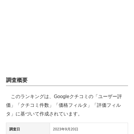
企業向けIT製品の総合サイト
IT製品の技術・比較・事例
製造業のIT導入・活用を支援
モノづくり技術者専門サイト
エレクトロニクス専門サイト
電子設計の基本と応用
調査概要
エネルギーの専門メディア
このランキングは、Googleクチコミの「ユーザー評
建設×テクノロジーの最前線
価」「クチコミ件数」「価格フィルタ」「評価フィル
ちょっと気になるネットの話題
タ」に基づいて作成されています。
調査日
2023年9月20日