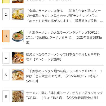
「食堂のラーメンには勝る」 関東在住者が選ぶ“スー
2
プが最高にうまいと思うカップ麺”ランキング上位に
「ホッとする安心感があります」「濃厚過ぎず美味」の
声
「丸源ラーメン」の人気ラーメンランキングTOP18！
3
1位は「熟成醤油ラーメン肉そば」【2023年最新調査結
果】
結局どうなの？ラーメンって日本食？それとも中華料
4
理？【アンケート実施中】
「千葉県のワンタン麺の名店」ランキングTOP10！ 1
5
位は「とら食堂 松戸分店」【2022年10月17日時点／
SARAH】
ラーメン二郎の「非乳化スープ」がうまい店ランキング
6
TOP43！ 1位は「越谷店」【2022年最新調査結果】