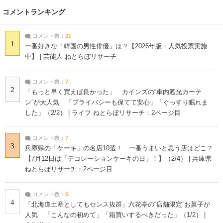
コメントランキング
コメント数：
21
1
一番好きな「韓国の男性俳優」は？【2026年版・人気投票実施
中】 | 芸能人 ねとらぼリサーチ
コメント数：
7
2
「もっと早く買えば良かった」 カインズの“車内遮光カーテ
ン”が大人気 「プライバシーも保てて安心」「ぐっすり眠れま
した」（2/2） | ライフ ねとらぼリサーチ：2ページ目
コメント数：
7
3
兵庫県の「ケーキ」の名店10選！ 一番うまいと思う店はどこ？
【7月12日は「デコレーションケーキの日」！】（2/4） | 兵庫県
ねとらぼリサーチ：2ページ目
コメント数：
5
4
「北海道土産としてもセンス抜群」六花亭の“店舗限定”お菓子が
人気 「こんなの初めて」「箱買いするべきだった」（1/2） |