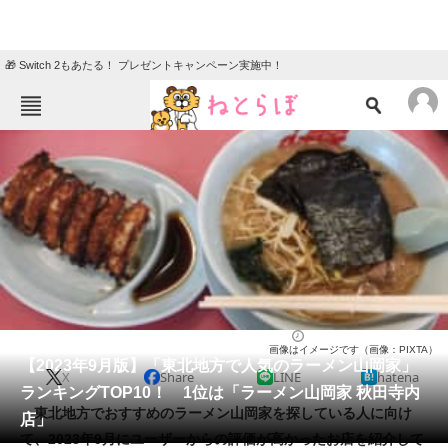
🎁 Switch 2もあたる！ プレゼントキャンペーン実施中！
ねとらぼメニュー
TOP
ニュース
エンタメ
クイズ
グルメ
地域
住まい
教育・育児
動物
リサーチ
ラーメン
2023/09/23 17:40（公開）
画像はイメージです（画像：PIXTA）
会員記事
【2023年9月版】「東北地方で人気のラーメン山岡家」
X
Share
LINE
hatena
ランキングTOP10！ 1位は「ラーメン山岡家 秋田寺内
メディア
東北地方でおすすめのラーメン山岡家を探している人に向け
店」
て、2023年9月にユーザーからの評価が高かったお店を紹介して
注目記事を集めた総合ページ