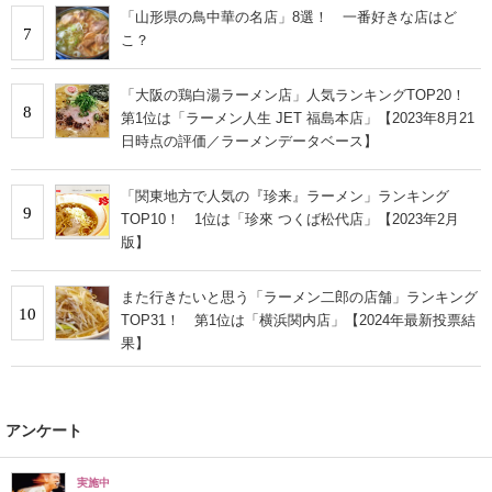
「山形県の鳥中華の名店」8選！ 一番好きな店はど
7
こ？
「大阪の鶏白湯ラーメン店」人気ランキングTOP20！
8
第1位は「ラーメン人生 JET 福島本店」【2023年8月21
日時点の評価／ラーメンデータベース】
「関東地方で人気の『珍来』ラーメン」ランキング
9
TOP10！ 1位は「珍來 つくば松代店」【2023年2月
版】
また行きたいと思う「ラーメン二郎の店舗」ランキング
10
TOP31！ 第1位は「横浜関内店」【2024年最新投票結
果】
アンケート
実施中