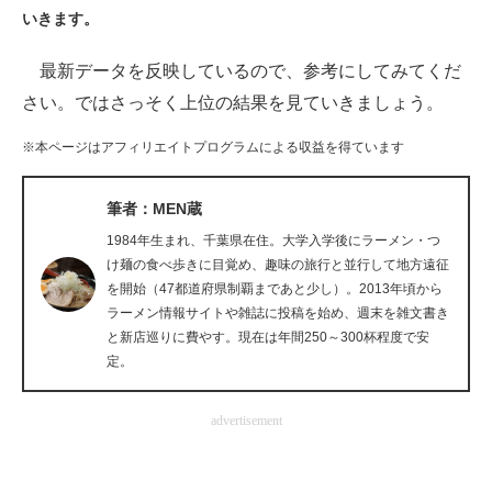
いきます。
ITの今と未来を見通す
最新データを反映しているので、参考にしてみてくだ
スマホと通信の最新トレンド
さい。ではさっそく上位の結果を見ていきましょう。
進化するPCとデバイスの未来
※本ページはアフィリエイトプログラムによる収益を得ています
好きが集まる 比べて選べる
筆者：MEN蔵
ビジネスと働き方のヒント
1984年生まれ、千葉県在住。大学入学後にラーメン・つ
け麺の食べ歩きに目覚め、趣味の旅行と並行して地方遠征
AI活用のいまが分かる
を開始（47都道府県制覇まであと少し）。2013年頃から
ラーメン情報サイトや雑誌に投稿を始め、週末を雑文書き
企業ITのトレンドを詳説
と新店巡りに費やす。現在は年間250～300杯程度で安
定。
経営リーダーのコミュニティ
advertisement
マーケ×ITの今がよく分かる
ITエンジニア向け専門サイト