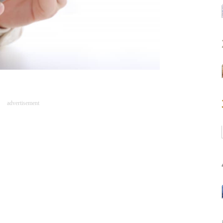
advertisement