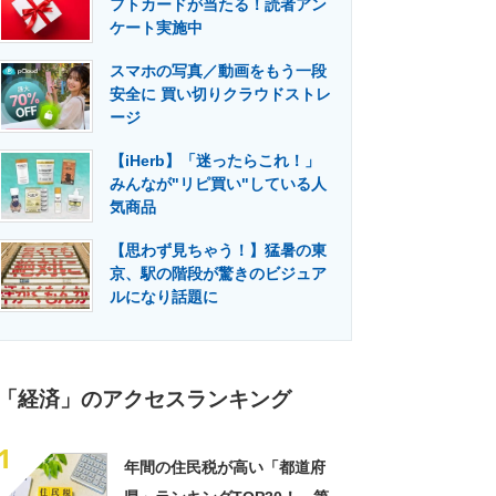
フトカードが当たる！読者アン
門メディア
建設×テクノロジーの最前線
ケート実施中
スマホの写真／動画をもう一段
安全に 買い切りクラウドストレ
ージ
【iHerb】「迷ったらこれ！」
みんなが"リピ買い"している人
気商品
【思わず見ちゃう！】猛暑の東
京、駅の階段が驚きのビジュア
ルになり話題に
「経済」のアクセスランキング
1
年間の住民税が高い「都道府