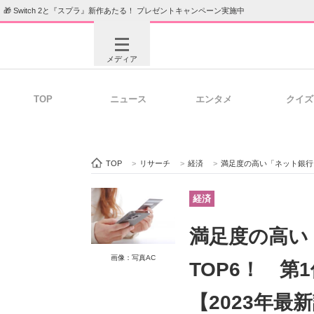
🎁 Switch 2と『スプラ』新作あたる！ プレゼントキャンペーン実施中
メディア
TOP
ニュース
エンタメ
クイズ
注目記事を集めた総合ページ
ITの今
TOP
>
リサーチ
>
経済
>
満足度の高い「ネット銀行」
ビジネスと働き方のヒント
AI活用
経済
満足度の高い
ITエンジニア向け専門サイト
企業向けI
画像：写真AC
TOP6！ 第
【2023年最