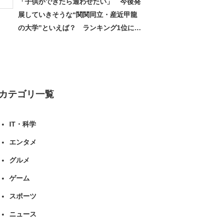
「子供ができたら通わせたい」 今後発
展していきそうな“関関同立・産近甲龍
の大学”といえば？ ランキング1位に学
生の声「学問の街のように多様に学べ
る」「就職や進学の実績も高い」 | 大学
ねとらぼリサーチ
カテゴリ一覧
IT・科学
エンタメ
グルメ
ゲーム
スポーツ
ニュース