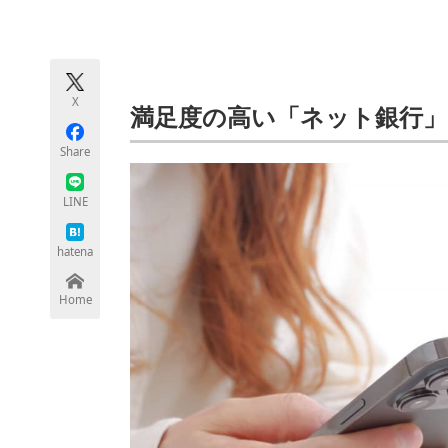
モノづくり技術者専門サイト
エレクトロ
X
ちょっと気になるネットの話題
満足度の高い「ネット銀行」
Share
LINE
hatena
Home