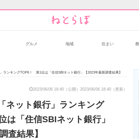
グルメ
地域
住まい
と未来を見通す
スマホと通信の最新トレンド
進化するPCとデ
ランキングTOP6！ 第1位は「住信SBIネット銀行」【2023年最新調査結果】
のいまが分かる
企業ITのトレンドを詳説
経営リーダーの
2023/06/06 18:40（公開）
2023/06/06 18:40（更新）
「ネット銀行」ランキング
T製品の総合サイト
IT製品の技術・比較・事例
製造業のIT導入
1位は「住信SBIネット銀行」
新調査結果】