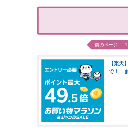
前のページ
1
【楽天】
で！ 