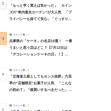
2
「もっと早く買えば良かった」 カイン
ズの“車内遮光カーテン”が大人気 「プ
ライバシーも保てて安心」「ぐっすり眠
れました」（2/2） | ライフ ねとらぼリ
サーチ：2ページ目
コメント数：
7
3
兵庫県の「ケーキ」の名店10選！ 一番
うまいと思う店はどこ？【7月12日は
「デコレーションケーキの日」！】
（2/4） | 兵庫県 ねとらぼリサーチ：2ペ
ージ目
コメント数：
5
4
「北海道土産としてもセンス抜群」六花
亭の“店舗限定”お菓子が人気 「こんな
の初めて」「箱買いするべきだった」
（1/2） | 北海道 ねとらぼリサーチ
コメント数：
3
5