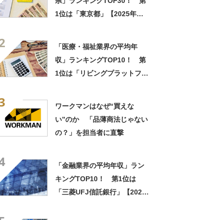
県」ランキングTOP30！ 第
1位は「東京都」【2025年度
版】
2
「医療・福祉業界の平均年
収」ランキングTOP10！ 第
1位は「リビングプラットフォ
ーム」【2024年最新調査結
3
果】
ワークマンはなぜ“買えな
い”のか 「品薄商法じゃない
の？」を担当者に直撃
4
「金融業界の平均年収」ラン
キングTOP10！ 第1位は
「三菱UFJ信託銀行」【2023
年最新調査結果】