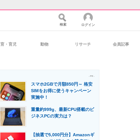
検索
ログイン
教育・育児
動物
リサーチ
会員記事
バイスの未来
好きが集まる 比べて選べる
- PR -
スマホ2GBで月額850円～ 格安
コミュニティ
マーケ×ITの今がよく分かる
SIMをお得に使うキャンペーン
実施中！
重量約999g、最新CPU搭載のビ
・活用を支援
ジネスPCの実力は？
【抽選で5,000円分】Amazonギ