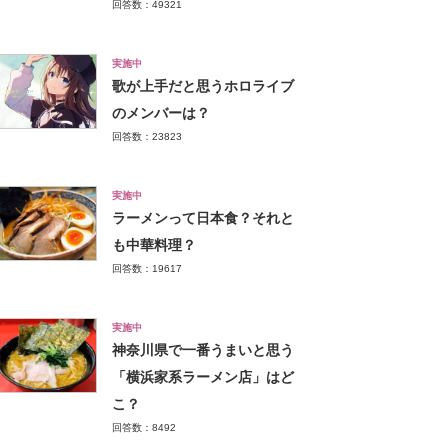
回答数：49321
実施中
歌が上手だと思うホロライブ
のメンバーは？
回答数：23823
実施中
ラーメンって日本食？それと
も中華料理？
回答数：19617
実施中
神奈川県で一番うまいと思う
「横浜家系ラーメン店」はど
こ？
回答数：8492