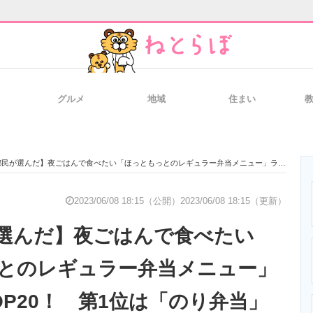
グルメ
地域
住まい
と未来を見通す
スマホと通信の最新トレンド
進化するPCとデ
んだ】夜ごはんで食べたい「ほっともっとのレギュラー弁当メニュー」ランキングTOP20！ 第1位は「のり弁当」【2023年最新調査結果】
のいまが分かる
企業ITのトレンドを詳説
経営リーダーの
2023/06/08 18:15（公開）
2023/06/08 18:15（更新）
選んだ】夜ごはんで食べたい
T製品の総合サイト
IT製品の技術・比較・事例
製造業のIT導入
とのレギュラー弁当メニュー」
OP20！ 第1位は「のり弁当」