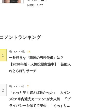
回答数：8107
コメントランキング
コメント数：
21
1
一番好きな「韓国の男性俳優」は？
【2026年版・人気投票実施中】 | 芸能人
ねとらぼリサーチ
コメント数：
7
2
「もっと早く買えば良かった」 カイン
ズの“車内遮光カーテン”が大人気 「プ
ライバシーも保てて安心」「ぐっすり眠