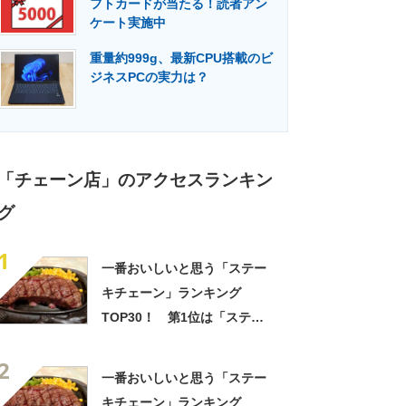
フトカードが当たる！読者アン
門メディア
建設×テクノロジーの最前線
ケート実施中
重量約999g、最新CPU搭載のビ
ジネスPCの実力は？
「チェーン店」のアクセスランキン
グ
1
一番おいしいと思う「ステー
キチェーン」ランキング
TOP30！ 第1位は「ステー
キ宮」【2026年最新調査結
2
果】
一番おいしいと思う「ステー
キチェーン」ランキング