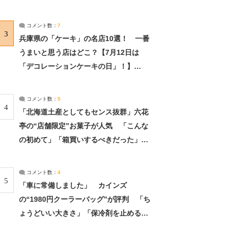
れました」（2/2） | ライフ ねとらぼリ
サーチ：2ページ目
コメント数：
7
3
兵庫県の「ケーキ」の名店10選！ 一番
うまいと思う店はどこ？【7月12日は
「デコレーションケーキの日」！】
（2/4） | 兵庫県 ねとらぼリサーチ：2ペ
ージ目
コメント数：
5
4
「北海道土産としてもセンス抜群」六花
亭の“店舗限定”お菓子が人気 「こんな
の初めて」「箱買いするべきだった」
（1/2） | 北海道 ねとらぼリサーチ
コメント数：
4
5
「車に常備しました」 カインズ
の“1980円クーラーバッグ”が評判 「ち
ょうどいい大きさ」「保冷剤を止めるベ
ルトが良い」（1/5） | ライフ ねとらぼ