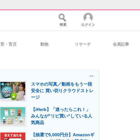
検索
ログイン
教育・育児
動物
リサーチ
会員記事
バイスの未来
好きが集まる 比べて選べる
- PR -
スマホの写真／動画をもう一段
コミュニティ
マーケ×ITの今がよく分かる
安全に 買い切りクラウドストレ
ージ
【iHerb】「迷ったらこれ！」
・活用を支援
みんなが"リピ買い"している人
気商品
【抽選で5,000円分】Amazonギ