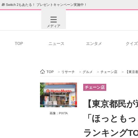
🎁 Switch 2もあたる！ プレゼントキャンペーン実施中！
メディア
TOP
ニュース
エンタメ
クイズ
注目記事を集めた総合ページ
ITの今
TOP
>
リサーチ
>
グルメ
>
チェーン店
>
【東京都民が選
ビジネスと働き方のヒント
AI活用
チェーン店
【東京都民が
ITエンジニア向け専門サイト
企業向けI
画像：PIXTA
「ほっともっ
ランキングT