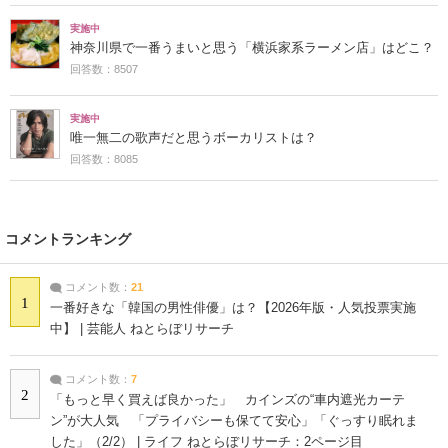
実施中
神奈川県で一番うまいと思う「横浜家系ラーメン店」はどこ？
回答数：8507
実施中
唯一無二の歌声だと思うボーカリストは？
回答数：8085
コメントランキング
コメント数：
21
1
一番好きな「韓国の男性俳優」は？【2026年版・人気投票実施
中】 | 芸能人 ねとらぼリサーチ
コメント数：
7
2
「もっと早く買えば良かった」 カインズの“車内遮光カーテ
ン”が大人気 「プライバシーも保てて安心」「ぐっすり眠れま
した」（2/2） | ライフ ねとらぼリサーチ：2ページ目