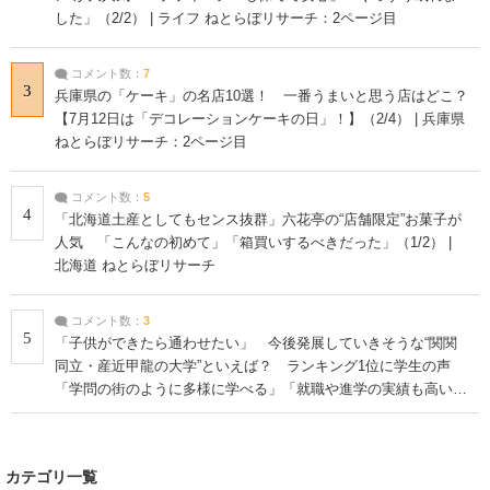
した」（2/2） | ライフ ねとらぼリサーチ：2ページ目
コメント数：
7
3
兵庫県の「ケーキ」の名店10選！ 一番うまいと思う店はどこ？
【7月12日は「デコレーションケーキの日」！】（2/4） | 兵庫県
ねとらぼリサーチ：2ページ目
コメント数：
5
4
「北海道土産としてもセンス抜群」六花亭の“店舗限定”お菓子が
人気 「こんなの初めて」「箱買いするべきだった」（1/2） |
北海道 ねとらぼリサーチ
コメント数：
3
5
「子供ができたら通わせたい」 今後発展していきそうな“関関
同立・産近甲龍の大学”といえば？ ランキング1位に学生の声
「学問の街のように多様に学べる」「就職や進学の実績も高い」
| 大学 ねとらぼリサーチ
カテゴリ一覧