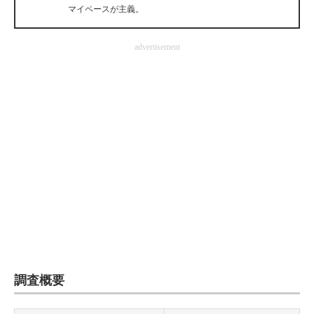
マイペースが主義。
企業向けIT製品の総合サイト
IT製品の技術・比較・事例
advertisement
製造業のIT導入・活用を支援
モノづくり技術者専門サイト
エレクトロニクス専門サイト
電子設計の基本と応用
エネルギーの専門メディア
建設×テクノロジーの最前線
ちょっと気になるネットの話題
調査概要