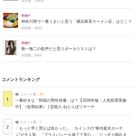
回答数：19628
実施中
神奈川県で一番うまいと思う「横浜家系ラーメン店」はどこ？
回答数：8502
実施中
唯一無二の歌声だと思うボーカリストは？
回答数：8060
コメントランキング
コメント数：
20
1
一番好きな「韓国の男性俳優」は？【2026年版・人気投票実施
中】（投票結果） | 芸能人 ねとらぼリサーチ
コメント数：
7
2
「もっと早く買えば良かった」 カインズの“車内遮光カーテ
ン”が大人気 「プライバシーも保てて安心」「ぐっすり眠れま