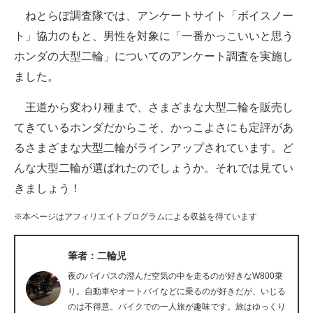
ねとらぼ調査隊では、アンケートサイト「ボイスノー
ITの今と未来を見通す
ト」協力のもと、男性を対象に「一番かっこいいと思う
ホンダの大型二輪」についてのアンケート調査を実施し
スマホと通信の最新トレンド
ました。
進化するPCとデバイスの未来
王道から変わり種まで、さまざまな大型二輪を販売し
好きが集まる 比べて選べる
てきているホンダだからこそ、かっこよさにも定評があ
るさまざまな大型二輪がラインアップされています。ど
ビジネスと働き方のヒント
んな大型二輪が選ばれたのでしょうか。それでは見てい
AI活用のいまが分かる
きましょう！
企業ITのトレンドを詳説
※本ページはアフィリエイトプログラムによる収益を得ています
経営リーダーのコミュニティ
筆者：二輪児
マーケ×ITの今がよく分かる
夜のバイパスの澄んだ空気の中を走るのが好きなW800乗
り。自動車やオートバイなどに乗るのが好きだが、いじる
ITエンジニア向け専門サイト
のは不得意。バイクでの一人旅が趣味です。旅はゆっくり