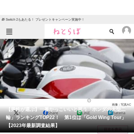
🎁 Switch 2もあたる！ プレゼントキャンペーン実施中！
ねとらぼメニュー
TOP
ニュース
エンタメ
クイズ
グルメ
地域
住まい
教育・育児
動物
リサーチ
バイク
2023/06/18 12:15（公開）
画像：写真AC
会員記事
【男性が選ぶ】一番かっこいいと思う「ホンダの大型二
X
Share
LINE
hatena
輪」ランキングTOP22！ 第1位は「Gold Wing Tour」
メディア
【2023年最新調査結果】
目次を表示
注目記事を集めた総合ページ