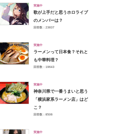
実施中
歌が上手だと思うホロライブ
のメンバーは？
回答数：23837
実施中
ラーメンって日本食？それと
も中華料理？
回答数：19643
実施中
神奈川県で一番うまいと思う
「横浜家系ラーメン店」はど
こ？
回答数：8506
実施中