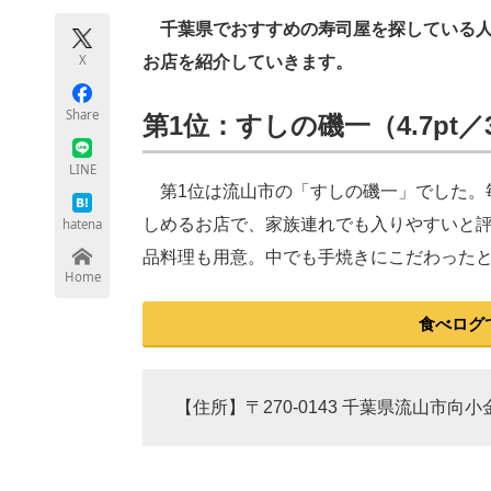
モノづくり技術者専門サイト
エレクトロ
千葉県でおすすめの寿司屋を探している人に
X
お店を紹介していきます。
Share
第1位：すしの磯一（4.7pt／
ちょっと気になるネットの話題
LINE
第1位は流山市の「すしの磯一」でした。
しめるお店で、家族連れでも入りやすいと
hatena
品料理も用意。中でも手焼きにこだわった
Home
食べログ
【住所】〒270-0143 千葉県流山市向小金