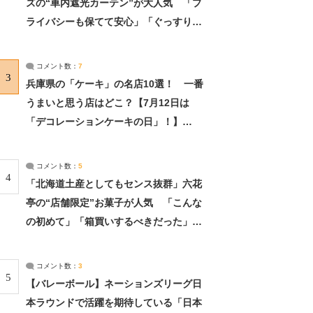
ズの“車内遮光カーテン”が大人気 「プ
ライバシーも保てて安心」「ぐっすり眠
れました」（2/2） | ライフ ねとらぼリ
サーチ：2ページ目
コメント数：
7
3
兵庫県の「ケーキ」の名店10選！ 一番
うまいと思う店はどこ？【7月12日は
「デコレーションケーキの日」！】
（2/4） | 兵庫県 ねとらぼリサーチ：2ペ
ージ目
コメント数：
5
4
「北海道土産としてもセンス抜群」六花
亭の“店舗限定”お菓子が人気 「こんな
の初めて」「箱買いするべきだった」
（1/2） | 北海道 ねとらぼリサーチ
コメント数：
3
5
【バレーボール】ネーションズリーグ日
本ラウンドで活躍を期待している「日本