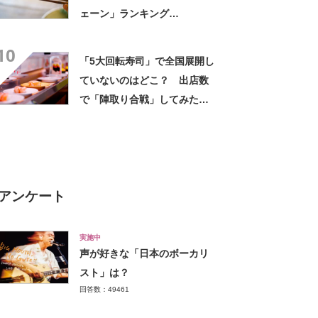
ェーン」ランキング
TOP17！ 第1位は「スシロ
10
ー」【2023年最新調査結果】
「5大回転寿司」で全国展開し
ていないのはどこ？ 出店数
で「陣取り合戦」してみたら
意外な結果に……
アンケート
実施中
声が好きな「日本のボーカリ
スト」は？
回答数：49461