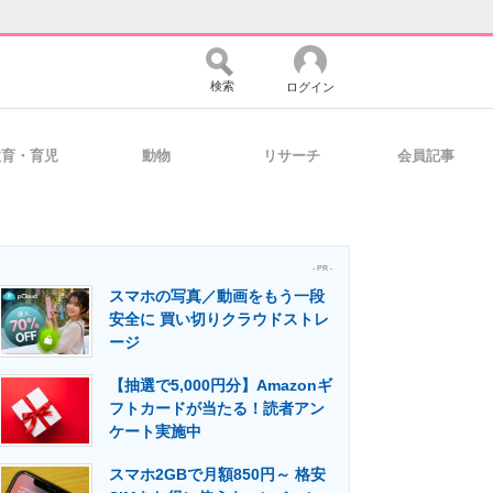
検索
ログイン
教育・育児
動物
リサーチ
会員記事
バイスの未来
好きが集まる 比べて選べる
- PR -
スマホの写真／動画をもう一段
コミュニティ
マーケ×ITの今がよく分かる
安全に 買い切りクラウドストレ
ージ
【抽選で5,000円分】Amazonギ
・活用を支援
フトカードが当たる！読者アン
ケート実施中
スマホ2GBで月額850円～ 格安