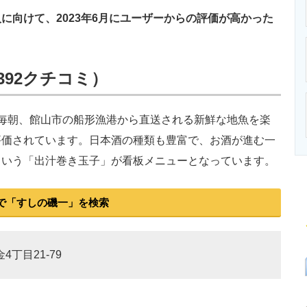
ニクス専門サイト
電子設計の基本と応用
エネルギーの専
向けて、2023年6月にユーザーからの評価が高かった
392クチコミ）
毎朝、館山市の船形漁港から直送される新鮮な地魚を楽
評価されています。日本酒の種類も豊富で、お酒が進む一
という「出汁巻き玉子」が看板メニューとなっています。
で「すしの磯一」を検索
4丁目21-79