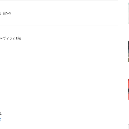
丁目5-9
Skヴィラ2 1階
）
1
索