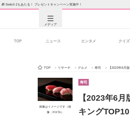
🎁 Switch 2もあたる！ プレゼントキャンペーン実施中！
メディア
TOP
ニュース
エンタメ
クイズ
注目記事を集めた総合ページ
ITの今
TOP
>
リサーチ
>
グルメ
>
寿司
>
【2023年6
ビジネスと働き方のヒント
AI活用
寿司
【2023年
ITエンジニア向け専門サイト
企業向けI
画像はイメージです（画
キングTOP1
像：PIXTA）