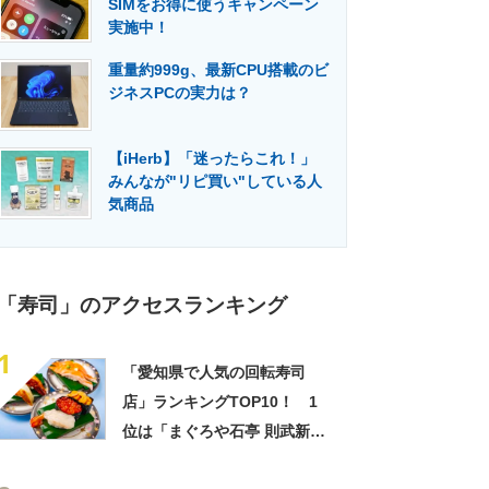
SIMをお得に使うキャンペーン
門メディア
建設×テクノロジーの最前線
実施中！
重量約999g、最新CPU搭載のビ
ジネスPCの実力は？
【iHerb】「迷ったらこれ！」
みんなが"リピ買い"している人
気商品
「寿司」のアクセスランキング
1
「愛知県で人気の回転寿司
店」ランキングTOP10！ 1
位は「まぐろや石亭 則武新町
店」【2023年3月版】