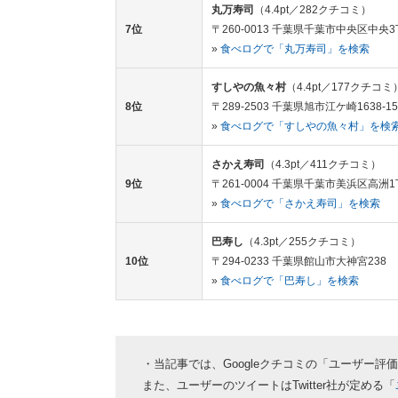
丸万寿司
（4.4pt／282クチコミ）
7位
〒260-0013 千葉県千葉市中央区中央3
»
食べログで「丸万寿司」を検索
すしやの魚々村
（4.4pt／177クチコミ
8位
〒289-2503 千葉県旭市江ケ崎1638-15
»
食べログで「すしやの魚々村」を検
さかえ寿司
（4.3pt／411クチコミ）
9位
〒261-0004 千葉県千葉市美浜区高洲1丁
»
食べログで「さかえ寿司」を検索
巴寿し
（4.3pt／255クチコミ）
10位
〒294-0233 千葉県館山市大神宮238
»
食べログで「巴寿し」を検索
・当記事では、Googleクチコミの「ユーザー
また、ユーザーのツイートはTwitter社が定める「