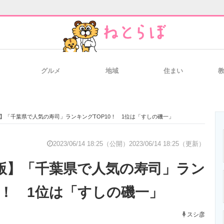
グルメ
地域
住まい
と未来を見通す
スマホと通信の最新トレンド
進化するPCとデ
月版】「千葉県で人気の寿司」ランキングTOP10！ 1位は「すしの磯一」
のいまが分かる
企業ITのトレンドを詳説
経営リーダーの
2023/06/14 18:25（公開）
2023/06/14 18:25（更新）
6月版】「千葉県で人気の寿司」ラン
T製品の総合サイト
IT製品の技術・比較・事例
製造業のIT導入
0！ 1位は「すしの磯一」
スシ彦