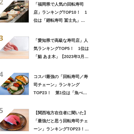
2
「福岡県で人気の回転寿司
店」ランキングTOP10！ 1
位は「廻転寿司 冨士丸」
【2023年1月版】
3
「愛知県で高級な寿司店」人
気ランキングTOP5！ 1位は
「鮨 あま木」【2023年3月
版】
4
コスパ最強の「回転寿司／寿
司チェーン」ランキング
TOP23！ 第1位は「魚べ
い」【9月の第3月曜日は海老
5
の日】
【関西地方在住者に聞いた】
「最強だと思う回転寿司チェ
ーン」ランキングTOP23！