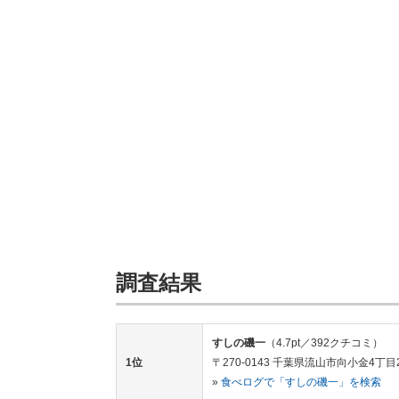
調査結果
すしの磯一
（4.7pt／392クチコミ）
1位
〒270-0143 千葉県流山市向小金4丁目2
»
食べログで「すしの磯一」を検索