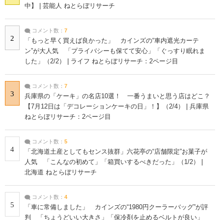
中】 | 芸能人 ねとらぼリサーチ
コメント数：
7
2
「もっと早く買えば良かった」 カインズの“車内遮光カーテ
ン”が大人気 「プライバシーも保てて安心」「ぐっすり眠れま
した」（2/2） | ライフ ねとらぼリサーチ：2ページ目
コメント数：
7
3
兵庫県の「ケーキ」の名店10選！ 一番うまいと思う店はどこ？
【7月12日は「デコレーションケーキの日」！】（2/4） | 兵庫県
ねとらぼリサーチ：2ページ目
コメント数：
5
4
「北海道土産としてもセンス抜群」六花亭の“店舗限定”お菓子が
人気 「こんなの初めて」「箱買いするべきだった」（1/2） |
北海道 ねとらぼリサーチ
コメント数：
4
5
「車に常備しました」 カインズの“1980円クーラーバッグ”が評
判 「ちょうどいい大きさ」「保冷剤を止めるベルトが良い」