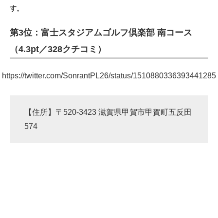
す。
ITの今と未来を見通す
第3位：富士スタジアムゴルフ倶楽部 南コース
スマホと通信の最新トレンド
（4.3pt／328クチコミ）
進化するPCとデバイスの未来
https://twitter.com/SonrantPL26/status/1510880336393441285
好きが集まる 比べて選べる
ビジネスと働き方のヒント
【住所】〒520-3423 滋賀県甲賀市甲賀町五反田
AI活用のいまが分かる
574
企業ITのトレンドを詳説
経営リーダーのコミュニティ
マーケ×ITの今がよく分かる
ITエンジニア向け専門サイト