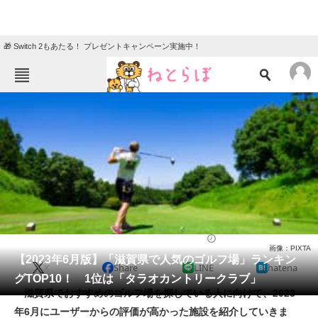
🎁 Switch 2もあたる！ プレゼントキャンペーン実施中！
ねとらぼメニュー
TOP
ニュース
エンタメ
クイズ
グルメ
地域
住まい
教育・育児
動物
リサーチ
ゴルフ
2023/06/17 07:10（公開）
画像：PIXTA
会員記事
【2023年6月版】「滋賀県で人気のゴルフ場」ランキン
X
Share
LINE
hatena
グTOP10！ 1位は「タラオカントリークラブ」
メディア
滋賀県でおすすめのゴルフ場を探している人に向けて、2023
年6月にユーザーからの評価が高かった施設を紹介していきま
注目記事を集めた総合ページ