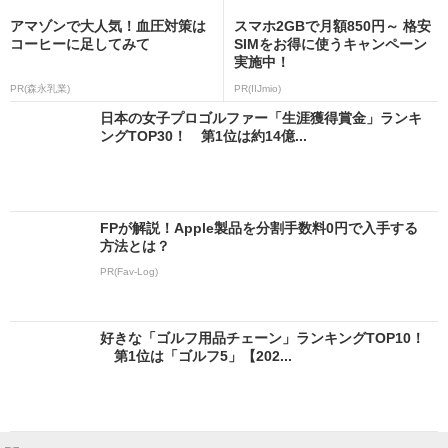
アマゾンで大人気！血圧対策は
スマホ2GBで月額850円～ 格安
コーヒーに足してみて
SIMをお得に使うキャンペーン
実施中！
PR(森永乳業)
PR(IIJmio)
日本の女子プロゴルファー「生涯獲得賞金」ランキ
ングTOP30！ 第1位は約14億...
FPが解説！Apple製品を分割手数料0円で入手する
方法とは？
PR(Fav-Log)
好きな「ゴルフ用品チェーン」ランキングTOP10！
第1位は「ゴルフ5」【202...