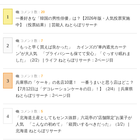
コメント数：
20
1
一番好きな「韓国の男性俳優」は？【2026年版・人気投票実施
中】（投票結果） | 芸能人 ねとらぼリサーチ
コメント数：
7
2
「もっと早く買えば良かった」 カインズの“車内遮光カーテ
ン”が大人気 「プライバシーも保てて安心」「ぐっすり眠れま
した」（2/2） | ライフ ねとらぼリサーチ：2ページ目
コメント数：
7
3
兵庫県の「ケーキ」の名店10選！ 一番うまいと思う店はどこ？
【7月12日は「デコレーションケーキの日」！】（2/4） | 兵庫県
ねとらぼリサーチ：2ページ目
コメント数：
5
4
「北海道土産としてもセンス抜群」六花亭の“店舗限定”お菓子が
人気 「こんなの初めて」「箱買いするべきだった」（1/2） |
北海道 ねとらぼリサーチ