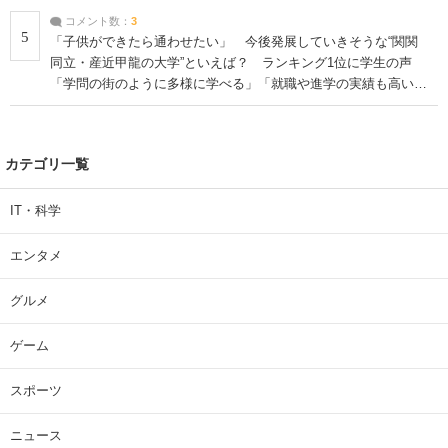
コメント数：
3
5
「子供ができたら通わせたい」 今後発展していきそうな“関関
同立・産近甲龍の大学”といえば？ ランキング1位に学生の声
「学問の街のように多様に学べる」「就職や進学の実績も高い」
| 大学 ねとらぼリサーチ
カテゴリ一覧
IT・科学
エンタメ
グルメ
ゲーム
スポーツ
ニュース