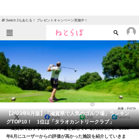
🎁 Switch 2もあたる！ プレゼントキャンペーン実施中！
ねとらぼメニュー
TOP
ニュース
エンタメ
クイズ
グルメ
地域
住まい
教育・育児
動物
リサーチ
ゴルフ
2023/06/17 07:10（公開）
画像：PIXTA
会員記事
【2023年6月版】「滋賀県で人気のゴルフ場」ランキン
X
Share
LINE
hatena
グTOP10！ 1位は「タラオカントリークラブ」
メディア
滋賀県でおすすめのゴルフ場を探している人に向けて、2023
年6月にユーザーからの評価が高かった施設を紹介していきま
注目記事を集めた総合ページ