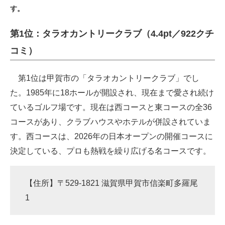
す。
ITの今と未来を見通す
第1位：タラオカントリークラブ（4.4pt／922クチ
スマホと通信の最新トレンド
コミ）
進化するPCとデバイスの未来
第1位は甲賀市の「タラオカントリークラブ」でし
好きが集まる 比べて選べる
た。1985年に18ホールが開設され、現在まで愛され続け
ているゴルフ場です。現在は西コースと東コースの全36
ビジネスと働き方のヒント
コースがあり、クラブハウスやホテルが併設されていま
AI活用のいまが分かる
す。西コースは、2026年の日本オープンの開催コースに
決定している、プロも熱戦を繰り広げる名コースです。
企業ITのトレンドを詳説
経営リーダーのコミュニティ
【住所】〒529-1821 滋賀県甲賀市信楽町多羅尾
マーケ×ITの今がよく分かる
1
ITエンジニア向け専門サイト