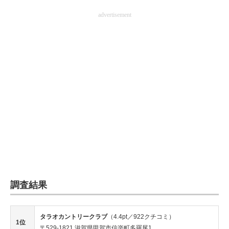
advertisement
調査結果
タラオカントリークラブ
（4.4pt／922クチコミ）
1位
〒529-1821 滋賀県甲賀市信楽町多羅尾1