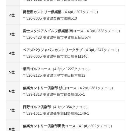
琵琶湖カントリー倶楽部
（4.4pt／207クチコミ）
2位
〒520-3005 滋賀県栗東市御園513
富士スタジアムゴルフ倶楽部 南コース
（4.3pt／328クチコミ）
3位
〒520-3423 滋賀県甲賀市甲賀町五反田574
ベアズパウジャパンカントリークラブ
（4.3pt／247クチコミ）
4位
〒528-0065 滋賀県甲賀市水口町春日146
瀬田ゴルフコース
（4.2pt／1227クチコミ）
5位
〒520-2125 滋賀県大津市瀬田橋本町12
信楽カントリー倶楽部 杉山コース
（4.2pt／381クチコミ）
6位
〒529-1813 滋賀県甲賀市信楽町畑55-1
日野ゴルフ倶楽部
（4.1pt／354クチコミ）
7位
〒529-1611 滋賀県蒲生郡日野町杣1146-1
信楽カントリー倶楽部田代コース
（4.1pt／302クチコミ）
8位