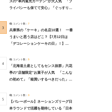
ズの“車内遮光カーテン”が大人気 「プ
ライバシーも保てて安心」「ぐっすり眠
れました」（2/2） | ライフ ねとらぼリ
サーチ：2ページ目
コメント数：
7
3
兵庫県の「ケーキ」の名店10選！ 一番
うまいと思う店はどこ？【7月12日は
「デコレーションケーキの日」！】
（2/4） | 兵庫県 ねとらぼリサーチ：2ペ
ージ目
コメント数：
5
4
「北海道土産としてもセンス抜群」六花
亭の“店舗限定”お菓子が人気 「こんな
の初めて」「箱買いするべきだった」
（1/2） | 北海道 ねとらぼリサーチ
コメント数：
3
5
【バレーボール】ネーションズリーグ日
本ラウンドで活躍を期待している「日本