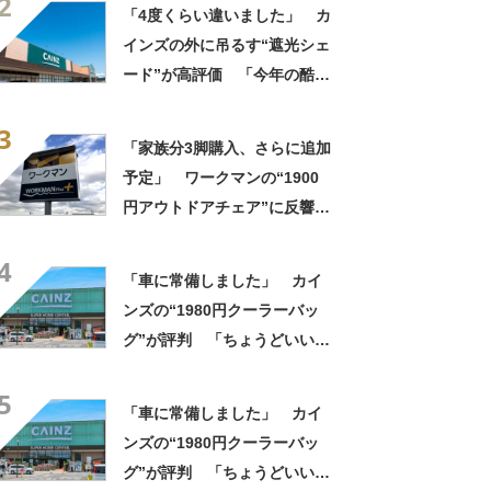
2
定感ある」
「4度くらい違いました」 カ
インズの外に吊るす“遮光シェ
ード”が高評価 「今年の酷暑
にも活躍」「風通しもよくし
3
っかり遮光」の声
「家族分3脚購入、さらに追加
予定」 ワークマンの“1900
円アウトドアチェア”に反響
「90キロ級でも安心して座れ
4
た」「キャンプの1軍」の声
「車に常備しました」 カイ
ンズの“1980円クーラーバッ
グ”が評判 「ちょうどいい大
きさ」「保冷剤を止めるベル
5
トが良い」
「車に常備しました」 カイ
ンズの“1980円クーラーバッ
グ”が評判 「ちょうどいい大