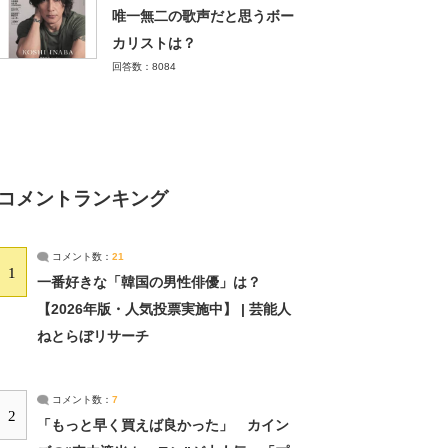
唯一無二の歌声だと思うボー
カリストは？
回答数：8084
コメントランキング
コメント数：
21
1
一番好きな「韓国の男性俳優」は？
【2026年版・人気投票実施中】 | 芸能人
ねとらぼリサーチ
コメント数：
7
2
「もっと早く買えば良かった」 カイン