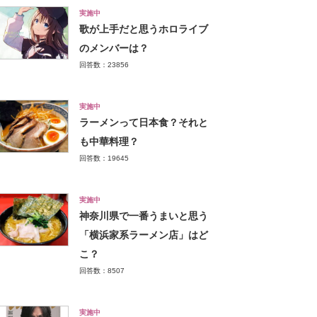
実施中
歌が上手だと思うホロライブ
のメンバーは？
回答数：23856
実施中
ラーメンって日本食？それと
も中華料理？
回答数：19645
実施中
神奈川県で一番うまいと思う
「横浜家系ラーメン店」はど
こ？
回答数：8507
実施中