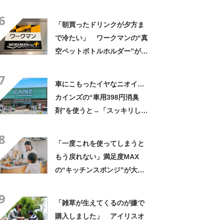
きさ」「保冷剤を止めるベル
6
トが良い」
「朝買ったドリンクが夕方ま
で冷たい」 ワークマンの“真
空ペットボトルホルダー”が大
好評 「車の中でも冷え冷
7
え」「もっと早く買えばよか
車にこもったイヤなニオイ…
った」
カインズの“車用398円消臭
剤”を使うと→「スッキリした
良い香り」「周りから褒めら
8
れます」「ずっとこれ」の声
「一度これを使ってしまうと
もう戻れない」満足度MAX
の“キッチンスポンジ”が大好
評 「泡立ち泡切れマジでい
9
い」「3ヶ月は余裕で持つ」
「雑草が生えてくるのが嫌で
購入しました」 アイリスオ