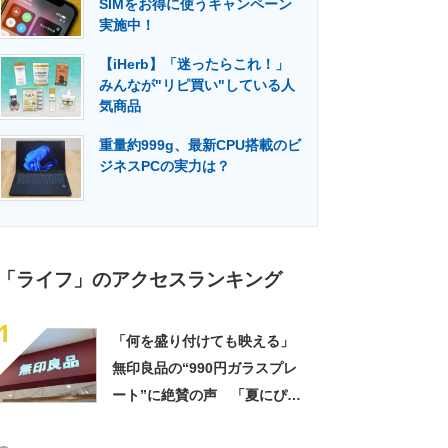
SIMをお得に使うキャンペーン
門メディア
建設×テクノロジーの最前線
実施中！
【iHerb】「迷ったらこれ！」
みんなが"リピ買い"している人
気商品
重量約999g、最新CPU搭載のビ
ジネスPCの実力は？
「ライフ」のアクセスランキング
1
「何を盛り付けても映える」
無印良品の“990円ガラスプレ
ート”に絶賛の声 「夏にぴっ
たりのお皿」「厚手なので安