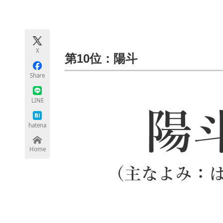
モノづくり技術者専門サイト
エレクトロ
X
ちょっと気になるネットの話題
第10位：陽斗
Share
LINE
hatena
Home