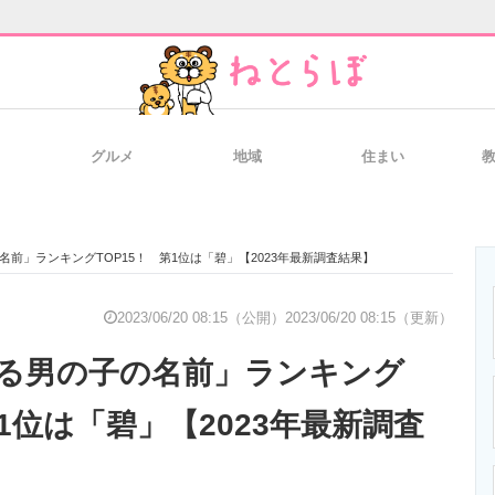
グルメ
地域
住まい
と未来を見通す
スマホと通信の最新トレンド
進化するPCとデ
前」ランキングTOP15！ 第1位は「碧」【2023年最新調査結果】
のいまが分かる
企業ITのトレンドを詳説
経営リーダーの
2023/06/20 08:15（公開）
2023/06/20 08:15（更新）
る男の子の名前」ランキング
T製品の総合サイト
IT製品の技術・比較・事例
製造業のIT導入
第1位は「碧」【2023年最新調査