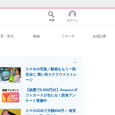
検索
ログイン
教育・育児
動物
リサーチ
会員記事
バイスの未来
好きが集まる 比べて選べる
- PR -
スマホの写真／動画をもう一段
コミュニティ
マーケ×ITの今がよく分かる
安全に 買い切りクラウドストレ
ージ
【抽選で5,000円分】Amazonギ
・活用を支援
フトカードが当たる！読者アン
ケート実施中
スマホ2GBで月額850円～ 格安