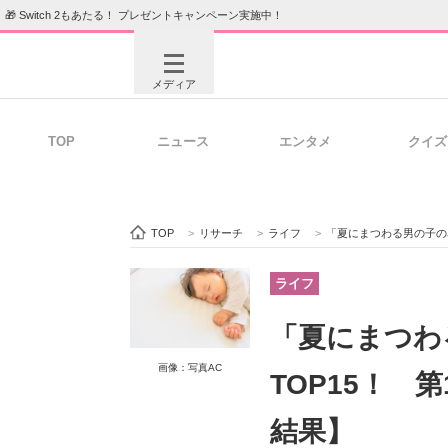
🎁 Switch 2もあたる！ プレゼントキャンペーン実施中！
メディア
TOP
ニュース
エンタメ
クイズ
注目記事を集めた総合ページ
ITの今
TOP
>
リサーチ
>
ライフ
>
「夏にまつわる男の子の名
ビジネスと働き方のヒント
AI活用
ライフ
「夏にまつわ
ITエンジニア向け専門サイト
企業向けI
画像：写真AC
TOP15！ 
結果】