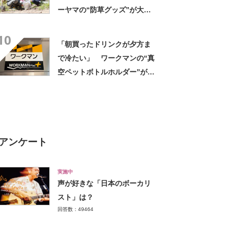
ーヤマの“防草グッズ”が大人
気 「今回で3度目の購入」
10
「施工が楽で簡単」
「朝買ったドリンクが夕方ま
で冷たい」 ワークマンの“真
空ペットボトルホルダー”が大
好評 「車の中でも冷え冷
え」「もっと早く買えばよか
った」
アンケート
実施中
声が好きな「日本のボーカリ
スト」は？
回答数：49464