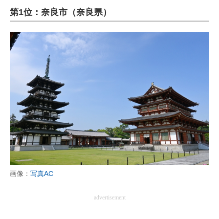
第1位：奈良市（奈良県）
ITの今と未来を見通す
スマホと通信の最新トレンド
進化するPCとデバイスの未来
好きが集まる 比べて選べる
ビジネスと働き方のヒント
AI活用のいまが分かる
企業ITのトレンドを詳説
経営リーダーのコミュニティ
画像：
写真AC
マーケ×ITの今がよく分かる
advertisement
ITエンジニア向け専門サイト