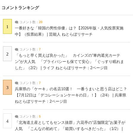
コメントランキング
コメント数：
20
1
一番好きな「韓国の男性俳優」は？【2026年版・人気投票実施
中】（投票結果） | 芸能人 ねとらぼリサーチ
コメント数：
7
2
「もっと早く買えば良かった」 カインズの“車内遮光カーテ
ン”が大人気 「プライバシーも保てて安心」「ぐっすり眠れま
した」（2/2） | ライフ ねとらぼリサーチ：2ページ目
コメント数：
7
3
兵庫県の「ケーキ」の名店10選！ 一番うまいと思う店はどこ？
【7月12日は「デコレーションケーキの日」！】（2/4） | 兵庫県
ねとらぼリサーチ：2ページ目
コメント数：
5
4
「北海道土産としてもセンス抜群」六花亭の“店舗限定”お菓子が
人気 「こんなの初めて」「箱買いするべきだった」（1/2） |