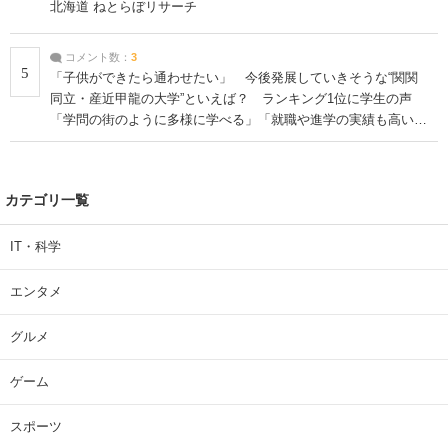
北海道 ねとらぼリサーチ
コメント数：
3
5
「子供ができたら通わせたい」 今後発展していきそうな“関関
同立・産近甲龍の大学”といえば？ ランキング1位に学生の声
「学問の街のように多様に学べる」「就職や進学の実績も高い」
| 大学 ねとらぼリサーチ
カテゴリ一覧
IT・科学
エンタメ
グルメ
ゲーム
スポーツ