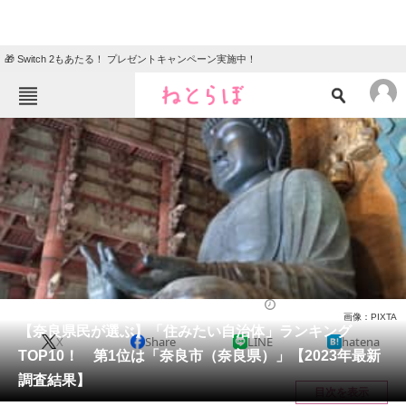
🎁 Switch 2もあたる！ プレゼントキャンペーン実施中！
ねとらぼメニュー
TOP
ニュース
エンタメ
クイズ
グルメ
地域
住まい
教育・育児
動物
リサーチ
住まい
2023/06/25 08:10（公開）
画像：PIXTA
会員記事
【奈良県民が選ぶ】「住みたい自治体」ランキング
X
Share
LINE
hatena
TOP10！ 第1位は「奈良市（奈良県）」【2023年最新
メディア
調査結果】
目次を表示
注目記事を集めた総合ページ