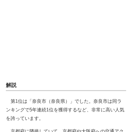
企業向けIT製品の総合サイト
IT製品の技術・比較・事例
製造業のIT導入・活用を支援
モノづくり技術者専門サイト
エレクトロニクス専門サイト
電子設計の基本と応用
エネルギーの専門メディア
解説
建設×テクノロジーの最前線
第1位は「奈良市（奈良県）」でした。奈良市は同ラ
ちょっと気になるネットの話題
ンキングで5年連続1位を獲得するなど、非常に高い人気
を誇っています。
京都府に隣接していて、京都府や大阪府への交通アク