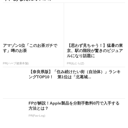
アマゾン1位「このお茶ガチで
【思わず見ちゃう！】猛暑の東
す」噂のお茶
京、駅の階段が驚きのビジュア
ルになり話題に
PR(ハーブ健康本舗)
PR(ねとらぼ)
【奈良県版】「住み続けたい街（自治体）」ランキ
ングTOP10！ 第1位は「北葛城...
FPが解説！Apple製品を分割手数料0円で入手する
方法とは？
PR(Fav-Log)