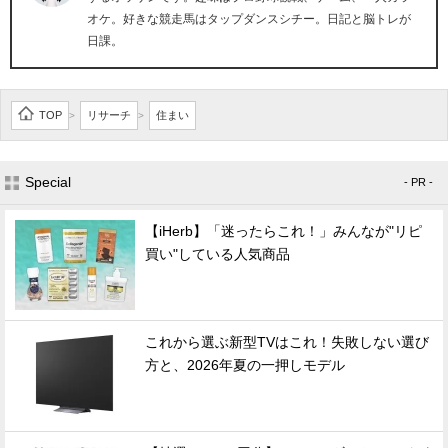
オケ。好きな競走馬はタップダンスシチー。日記と脳トレが
日課。
TOP
リサーチ
住まい
>
>
Special
- PR -
【iHerb】「迷ったらこれ！」みんなが"リピ
買い"している人気商品
これから選ぶ新型TVはこれ！失敗しない選び
方と、2026年夏の一押しモデル