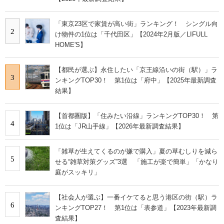
「東京23区で家賃が高い街」ランキング！ シングル向
2
け物件の1位は「千代田区」【2024年2月版／LIFULL
HOME'S】
【都民が選ぶ】永住したい「京王線沿いの街（駅）」ラ
3
ンキングTOP30！ 第1位は「府中」【2025年最新調査
結果】
【首都圏版】「住みたい沿線」ランキングTOP30！ 第
4
1位は「JR山手線」【2026年最新調査結果】
「雑草が生えてくるのが嫌で購入」夏の草むしりを減ら
5
せる“雑草対策グッズ”3選 「施工が楽で簡単」「かなり
庭がスッキリ」
【社会人が選ぶ】一番イケてると思う港区の街（駅）ラ
6
ンキングTOP27！ 第1位は「表参道」【2023年最新調
査結果】