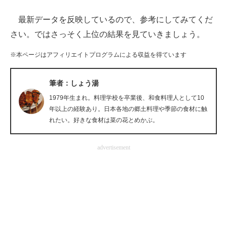
最新データを反映しているので、参考にしてみてくだ
ITの今と未来を見通す
さい。ではさっそく上位の結果を見ていきましょう。
スマホと通信の最新トレンド
※本ページはアフィリエイトプログラムによる収益を得ています
進化するPCとデバイスの未来
筆者：しょう湯
好きが集まる 比べて選べる
1979年生まれ。料理学校を卒業後、和食料理人として10
ビジネスと働き方のヒント
年以上の経験あり。日本各地の郷土料理や季節の食材に触
れたい。好きな食材は菜の花とめかぶ。
AI活用のいまが分かる
advertisement
企業ITのトレンドを詳説
経営リーダーのコミュニティ
マーケ×ITの今がよく分かる
ITエンジニア向け専門サイト