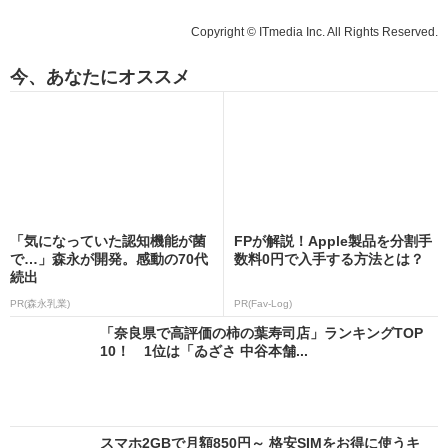
Copyright © ITmedia Inc. All Rights Reserved.
今、あなたにオススメ
「気になっていた認知機能が菌
FPが解説！Apple製品を分割手
で…」森永が開発。感動の70代
数料0円で入手する方法とは？
続出
PR(森永乳業)
PR(Fav-Log)
「奈良県で高評価の柿の葉寿司店」ランキングTOP
10！ 1位は「ゐざさ 中谷本舗...
スマホ2GBで月額850円～ 格安SIMをお得に使うキ