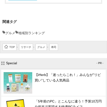
関連タグ
グルメ
地域別ランキング
TOP
リサーチ
グルメ
寿司
>
>
>
Special
- PR -
【iHerb】「迷ったらこれ！」みんなが"リピ
買い"している人気商品
「5年前のPC」とこんなに違う！予算10万円
台前半で実現する快適PCライフ