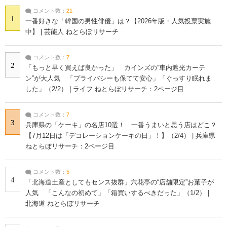
コメント数：
21
1
一番好きな「韓国の男性俳優」は？【2026年版・人気投票実施
中】 | 芸能人 ねとらぼリサーチ
コメント数：
7
2
「もっと早く買えば良かった」 カインズの“車内遮光カーテ
ン”が大人気 「プライバシーも保てて安心」「ぐっすり眠れま
した」（2/2） | ライフ ねとらぼリサーチ：2ページ目
コメント数：
7
3
兵庫県の「ケーキ」の名店10選！ 一番うまいと思う店はどこ？
【7月12日は「デコレーションケーキの日」！】（2/4） | 兵庫県
ねとらぼリサーチ：2ページ目
コメント数：
5
4
「北海道土産としてもセンス抜群」六花亭の“店舗限定”お菓子が
人気 「こんなの初めて」「箱買いするべきだった」（1/2） |
北海道 ねとらぼリサーチ