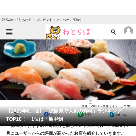
🎁 Switch 2もあたる！ プレゼントキャンペーン実施中！
ねとらぼメニュー
TOP
ニュース
エンタメ
クイズ
グルメ
地域
住まい
教育・育児
動物
リサーチ
寿司
2023/06/27 19:35（公開）
画像：PIXTA（画像はイメージです）
会員記事
【2023年6月版】「徳島県で人気の寿司」ランキング
X
Share
LINE
hatena
TOP10！ 1位は「亀甲鮨」
メディア
徳島県でおすすめの寿司店を探している人に向けて、2023年6
月にユーザーからの評価が高かったお店を紹介していきます。
注目記事を集めた総合ページ