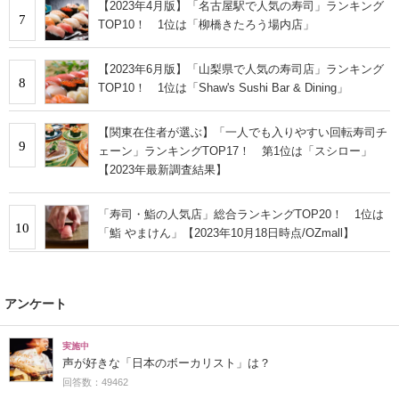
【2023年4月版】「名古屋駅で人気の寿司」ランキング
7
TOP10！ 1位は「柳橋きたろう場内店」
【2023年6月版】「山梨県で人気の寿司店」ランキング
8
TOP10！ 1位は「Shaw's Sushi Bar & Dining」
【関東在住者が選ぶ】「一人でも入りやすい回転寿司チ
9
ェーン」ランキングTOP17！ 第1位は「スシロー」
【2023年最新調査結果】
「寿司・鮨の人気店」総合ランキングTOP20！ 1位は
10
「鮨 やまけん」【2023年10月18日時点/OZmall】
アンケート
実施中
声が好きな「日本のボーカリスト」は？
回答数：49462