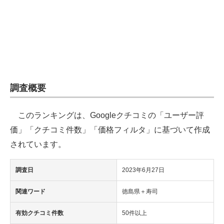
企業向けIT製品の総合サイト
IT製品の技術・比較・事例
製造業のIT導入・活用を支援
モノづくり技術者専門サイト
調査概要
エレクトロニクス専門サイト
このランキングは、Googleクチコミの「ユーザー評
電子設計の基本と応用
価」「クチコミ件数」「価格フィルタ」に基づいて作成
エネルギーの専門メディア
されています。
建設×テクノロジーの最前線
調査日
2023年6月27日
ちょっと気になるネットの話題
関連ワード
徳島県＋寿司
有効クチコミ件数
50件以上