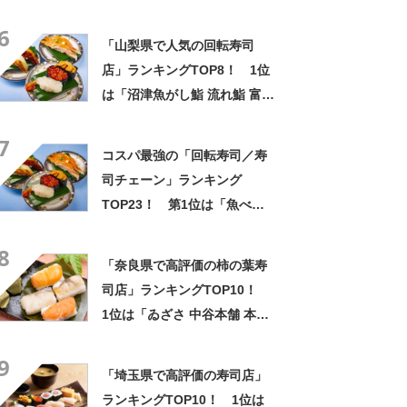
活 西武渋谷店」
6
「山梨県で人気の回転寿司
店」ランキングTOP8！ 1位
は「沼津魚がし鮨 流れ鮨 富士
吉田店」【2023年2月版】
7
コスパ最強の「回転寿司／寿
司チェーン」ランキング
TOP23！ 第1位は「魚べ
い」【9月の第3月曜日は海老
8
の日】
「奈良県で高評価の柿の葉寿
司店」ランキングTOP10！
1位は「ゐざさ 中谷本舗 本
店」【2022年11月版】
9
「埼玉県で高評価の寿司店」
ランキングTOP10！ 1位は