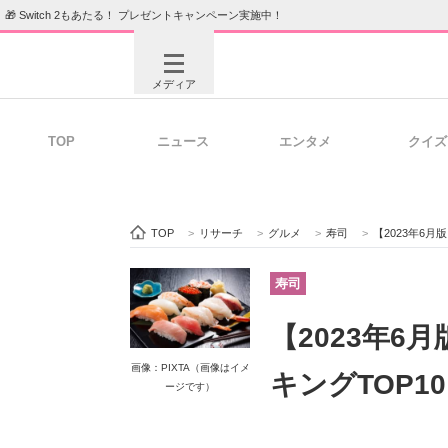
🎁 Switch 2もあたる！ プレゼントキャンペーン実施中！
メディア
TOP
ニュース
エンタメ
クイズ
注目記事を集めた総合ページ
ITの今
TOP
>
リサーチ
>
グルメ
>
寿司
>
【2023年6
ビジネスと働き方のヒント
AI活用
寿司
【2023年
ITエンジニア向け専門サイト
企業向けI
画像：PIXTA（画像はイメ
キングTOP1
ージです）