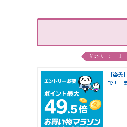
前のページ
1
【楽天】
で！ 