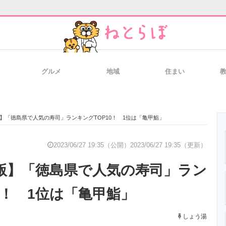
グルメ
地域
住まい
と未来を見通す
スマホと通信の最新トレンド
進化するPCとデ
月版】「徳島県で人気の寿司」ランキングTOP10！ 1位は「亀甲鮨」
のいまが分かる
企業ITのトレンドを詳説
経営リーダーの
2023/06/27 19:35（公開）
2023/06/27 19:35（更新）
6月版】「徳島県で人気の寿司」ラン
T製品の総合サイト
IT製品の技術・比較・事例
製造業のIT導入
0！ 1位は「亀甲鮨」
しょう湯