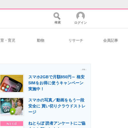
検索
ログイン
教育・育児
動物
リサーチ
会員記事
バイスの未来
好きが集まる 比べて選べる
- PR -
スマホ2GBで月額850円～ 格安
コミュニティ
マーケ×ITの今がよく分かる
SIMをお得に使うキャンペーン
実施中！
スマホの写真／動画をもう一段
・活用を支援
安全に 買い切りクラウドストレ
ージ
ねとらぼ 読者アンケートにご協