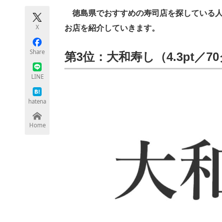
モノづくり技術者専門サイト
エレクトロ
徳島県でおすすめの寿司店を探している人に
X
お店を紹介していきます。
Share
第3位：大和寿し（4.3pt／7
ちょっと気になるネットの話題
LINE
hatena
Home