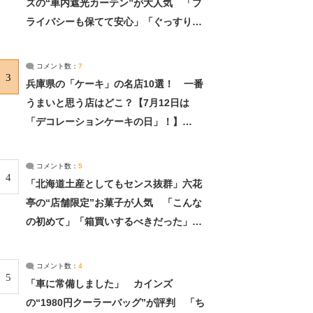
ズの“車内遮光カーテン”が大人気 「プ
ライバシーも保てて安心」「ぐっすり眠
れました」（2/2） | ライフ ねとらぼリ
サーチ：2ページ目
コメント数：
7
3
兵庫県の「ケーキ」の名店10選！ 一番
うまいと思う店はどこ？【7月12日は
「デコレーションケーキの日」！】
（2/4） | 兵庫県 ねとらぼリサーチ：2ペ
ージ目
コメント数：
5
4
「北海道土産としてもセンス抜群」六花
亭の“店舗限定”お菓子が人気 「こんな
の初めて」「箱買いするべきだった」
（1/2） | 北海道 ねとらぼリサーチ
コメント数：
4
5
「車に常備しました」 カインズ
の“1980円クーラーバッグ”が評判 「ち