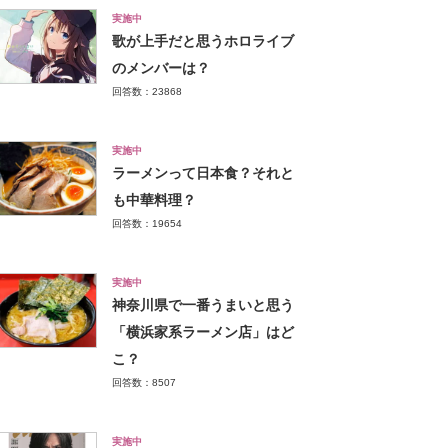
実施中
歌が上手だと思うホロライブ
のメンバーは？
回答数：23868
実施中
ラーメンって日本食？それと
も中華料理？
回答数：19654
実施中
神奈川県で一番うまいと思う
「横浜家系ラーメン店」はど
こ？
回答数：8507
実施中