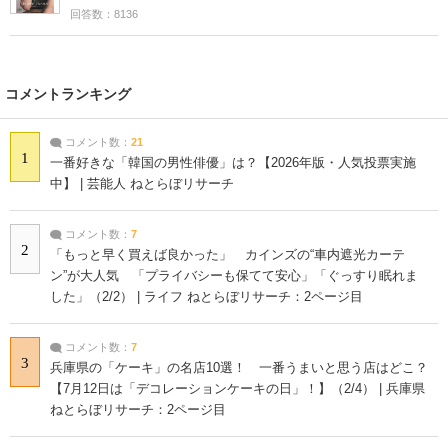
回答数：8136
コメントランキング
コメント数：
21
1
一番好きな「韓国の男性俳優」は？【2026年版・人気投票実施
中】 | 芸能人 ねとらぼリサーチ
コメント数：
7
2
「もっと早く買えば良かった」 カインズの“車内遮光カーテ
ン”が大人気 「プライバシーも保てて安心」「ぐっすり眠れま
した」（2/2） | ライフ ねとらぼリサーチ：2ページ目
コメント数：
7
3
兵庫県の「ケーキ」の名店10選！ 一番うまいと思う店はどこ？
【7月12日は「デコレーションケーキの日」！】（2/4） | 兵庫県
ねとらぼリサーチ：2ページ目