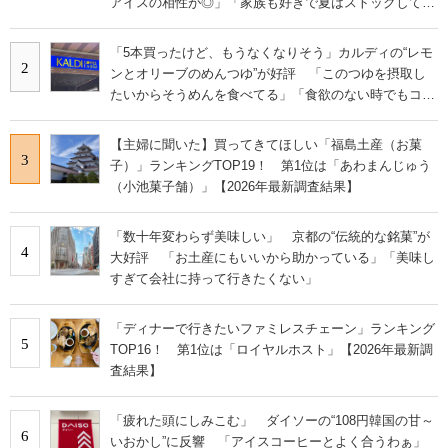
アイスの相性が◎」「家族も好きで夏はストックして
る」
「5本買ったけど、もうなくなりそう」カルディの“レモ
2
ンとオリーブのめんつゆ”が好評 「このつゆを摂取し
たいからそうめんを食べてる」「食欲のない時でもコレ
で食べられる」
【主婦に聞いた】買ってきてほしい「福島土産（お菓
3
子）」ランキングTOP19！ 第1位は「あわまんじゅう
（小池菓子舗）」【2026年最新調査結果】
「数十年変わらず美味しい」 京都の“伝統的な銘菓”が
4
大好評 「お土産にもいいから助かっている」「美味し
すぎて会社に持って行きたくない」
「ディナーで行きたいファミレスチェーン」ランキング
5
TOP16！ 第1位は「ロイヤルホスト」【2026年最新調
査結果】
「疲れた頭にしみこむ」 ダイソーの“108円韓国の甘～
6
いおかし”に反響 「アイスコーヒーとよく合うわぁ」