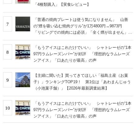
「4種類購入」【実食レビュー】
「普通の焼肉プレートは使う気になりません」 山善
7
の“煙を吸い込む焼肉グリル”が1万4800円→9873円
「リビングでの焼肉には必須」「全く煙が出ません」と
絶賛
「もうアイスはこれだけでいい」 シャトレーゼの“1本
8
97円ラムレーズンバー”が好評 「理想的なラムレーズ
ンアイス」「口あたりが最高」の声
【主婦に聞いた】買ってきてほしい「福島土産（お菓
9
子）」ランキングTOP19！ 第1位は「あわまんじゅう
（小池菓子舗）」【2026年最新調査結果】
「もうアイスはこれだけでいい」 シャトレーゼの“1本
10
97円ラムレーズンバー”が好評 「理想的なラムレーズ
ンアイス」「口あたりが最高」の声