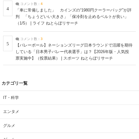
コメント数：
4
4
「車に常備しました」 カインズの“1980円クーラーバッグ”が評
判 「ちょうどいい大きさ」「保冷剤を止めるベルトが良い」
（1/5） | ライフ ねとらぼリサーチ
コメント数：
3
5
【バレーボール】ネーションズリーグ日本ラウンドで活躍を期待
している「日本男子バレー代表選手」は？【2026年版・人気投
票実施中】（投票結果） | スポーツ ねとらぼリサーチ
カテゴリ一覧
IT・科学
エンタメ
グルメ