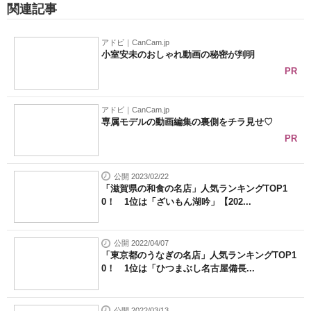
関連記事
アドビ｜CanCam.jp
小室安未のおしゃれ動画の秘密が判明
PR
アドビ｜CanCam.jp
専属モデルの動画編集の裏側をチラ見せ♡
PR
公開 2023/02/22
「滋賀県の和食の名店」人気ランキングTOP1
0！ 1位は「ざいもん湖吟」【202...
公開 2022/04/07
「東京都のうなぎの名店」人気ランキングTOP1
0！ 1位は「ひつまぶし名古屋備長...
公開 2022/03/13