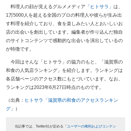
料理人の顔が見えるグルメメディア
「ヒトサラ」
は、
ITの今と未来を見通す
1万5000人を超える全国のプロの料理人や彼らが生み出
す料理を紹介しており、食を楽しみたい人とおいしいお
スマホと通信の最新トレンド
店の出会いを創出しています。編集者が作り込んだ独自
進化するPCとデバイスの未来
のサイトコンテンツで感動的な出会いを演出しているの
が特徴です。
好きが集まる 比べて選べる
今回はそんな「ヒトサラ」の協力のもと、「滋賀県の
ビジネスと働き方のヒント
和食の人気店ランキング」を紹介します。ランキングは
AI活用のいまが分かる
各店舗ページのアクセス数にもとづいています。なお、
ランキングは2023年6月27日時点のものです。
企業ITのトレンドを詳説
（出典：
ヒトサラ「滋賀県の和食のアクセスランキン
経営リーダーのコミュニティ
グ」
）
マーケ×ITの今がよく分かる
ITエンジニア向け専門サイト
当記事では、Twitter社が定める「
ユーザーの権利およびコンテン