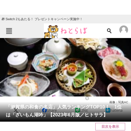
🎁 Switch 2もあたる！ プレゼントキャンペーン実施中！
ねとらぼメニュー
TOP
ニュース
エンタメ
クイズ
グルメ
地域
住まい
教育・育児
動物
リサーチ
グルメ
2023/07/01 20:35（公開）
画像：写真AC
会員記事
「滋賀県の和食の名店」人気ランキングTOP10！ 1位
X
Share
LINE
hatena
は「ざいもん湖吟」【2023年6月版／ヒトサラ】
メディア
目次を表示
注目記事を集めた総合ページ