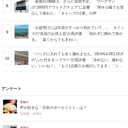
「家族分3脚購入、さらに追加予定」 ワークマン
8
の“1900円アウトドアチェア”に反響 「90キロ級でも安
心して座れた」「キャンプの1軍」の声
「お盆明けには生花がすっかり枯れていて…」 カイン
9
ズの“造花のお供え花”が高評価 「枯れずに飾れて助か
る」「遠くからでもきれい」
「バッグに入れても全く漏れません」DEAN＆DELUCA
10
の“ふた付きタンブラー”が高評価 「冷めない、漏れな
い。いいね！」「もう1点購入を検討してます」「シン
プルで高級感◎」
アンケート
実施中
声が好きな「日本のボーカリスト」は？
回答数：49484
実施中