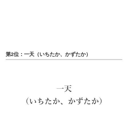
企業向けIT製品の総合サイト
IT製品の技術・比較・事例
製造業のIT導入・活用を支援
モノづくり技術者専門サイト
第2位：一天（いちたか、かずたか）
エレクトロニクス専門サイト
電子設計の基本と応用
エネルギーの専門メディア
建設×テクノロジーの最前線
ちょっと気になるネットの話題