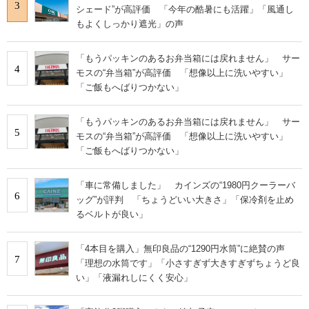
3
シェード”が高評価 「今年の酷暑にも活躍」「風通し
もよくしっかり遮光」の声
「もうパッキンのあるお弁当箱には戻れません」 サー
4
モスの“弁当箱”が高評価 「想像以上に洗いやすい」
「ご飯もへばりつかない」
「もうパッキンのあるお弁当箱には戻れません」 サー
5
モスの“弁当箱”が高評価 「想像以上に洗いやすい」
「ご飯もへばりつかない」
「車に常備しました」 カインズの“1980円クーラーバ
6
ッグ”が評判 「ちょうどいい大きさ」「保冷剤を止め
るベルトが良い」
「4本目を購入」無印良品の“1290円水筒”に絶賛の声
7
「理想の水筒です」「小さすぎず大きすぎずちょうど良
い」「液漏れしにくく安心」