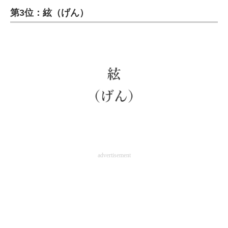
第3位：絃（げん）
ITの今と未来を見通す
スマホと通信の最新トレンド
進化するPCとデバイスの未来
好きが集まる 比べて選べる
ビジネスと働き方のヒント
AI活用のいまが分かる
企業ITのトレンドを詳説
advertisement
経営リーダーのコミュニティ
マーケ×ITの今がよく分かる
ITエンジニア向け専門サイト