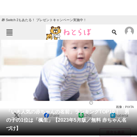
🎁 Switch 2もあたる！ プレゼントキャンペーン実施中！
ねとらぼメニュー
TOP
ニュース
エンタメ
クイズ
グルメ
地域
住まい
教育・育児
動物
リサーチ
ライフ
2023/06/30 17:50（公開）
画像：PIXTA
会員記事
「いま人気の赤ちゃんの名前」ランキングTOP10！ 男
X
Share
LINE
hatena
の子の1位は「楓生」【2023年5月版／無料 赤ちゃん名
メディア
づけ】
目次を表示
注目記事を集めた総合ページ