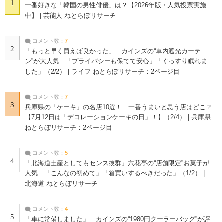
1
一番好きな「韓国の男性俳優」は？【2026年版・人気投票実施
中】 | 芸能人 ねとらぼリサーチ
コメント数：
7
2
「もっと早く買えば良かった」 カインズの“車内遮光カーテ
ン”が大人気 「プライバシーも保てて安心」「ぐっすり眠れま
した」（2/2） | ライフ ねとらぼリサーチ：2ページ目
コメント数：
7
3
兵庫県の「ケーキ」の名店10選！ 一番うまいと思う店はどこ？
【7月12日は「デコレーションケーキの日」！】（2/4） | 兵庫県
ねとらぼリサーチ：2ページ目
コメント数：
5
4
「北海道土産としてもセンス抜群」六花亭の“店舗限定”お菓子が
人気 「こんなの初めて」「箱買いするべきだった」（1/2） |
北海道 ねとらぼリサーチ
コメント数：
4
5
「車に常備しました」 カインズの“1980円クーラーバッグ”が評