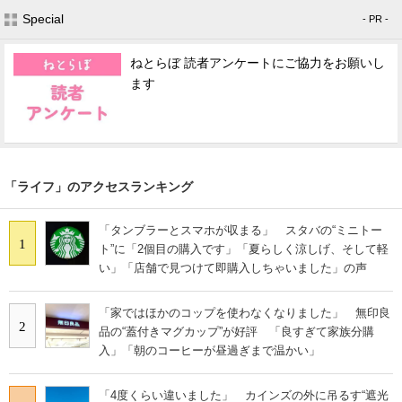
Special
- PR -
ねとらぼ 読者アンケートにご協力をお願いし
ます
「ライフ」のアクセスランキング
「タンブラーとスマホが収まる」 スタバの“ミニトー
1
ト”に「2個目の購入です」「夏らしく涼しげ、そして軽
い」「店舗で見つけて即購入しちゃいました」の声
「家ではほかのコップを使わなくなりました」 無印良
2
品の“蓋付きマグカップ”が好評 「良すぎて家族分購
入」「朝のコーヒーが昼過ぎまで温かい」
「4度くらい違いました」 カインズの外に吊るす“遮光