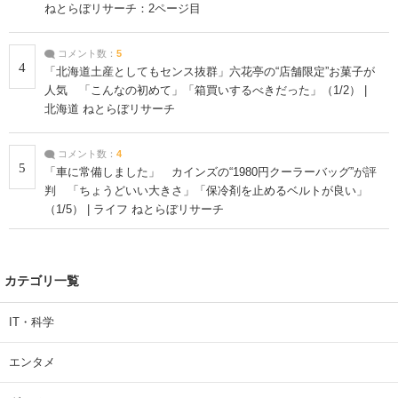
ねとらぼリサーチ：2ページ目
コメント数：
5
4
「北海道土産としてもセンス抜群」六花亭の“店舗限定”お菓子が
人気 「こんなの初めて」「箱買いするべきだった」（1/2） |
北海道 ねとらぼリサーチ
コメント数：
4
5
「車に常備しました」 カインズの“1980円クーラーバッグ”が評
判 「ちょうどいい大きさ」「保冷剤を止めるベルトが良い」
（1/5） | ライフ ねとらぼリサーチ
カテゴリ一覧
IT・科学
エンタメ