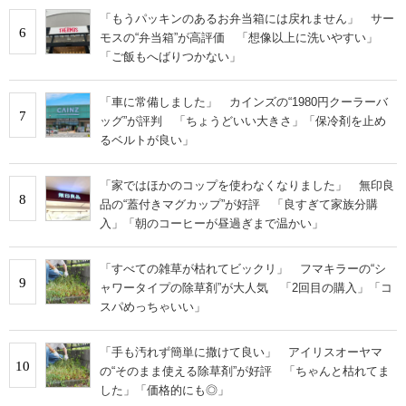
「もうパッキンのあるお弁当箱には戻れません」 サー
6
モスの“弁当箱”が高評価 「想像以上に洗いやすい」
「ご飯もへばりつかない」
「車に常備しました」 カインズの“1980円クーラーバ
7
ッグ”が評判 「ちょうどいい大きさ」「保冷剤を止め
るベルトが良い」
「家ではほかのコップを使わなくなりました」 無印良
8
品の“蓋付きマグカップ”が好評 「良すぎて家族分購
入」「朝のコーヒーが昼過ぎまで温かい」
「すべての雑草が枯れてビックリ」 フマキラーの“シ
9
ャワータイプの除草剤”が大人気 「2回目の購入」「コ
スパめっちゃいい」
「手も汚れず簡単に撒けて良い」 アイリスオーヤマ
10
の“そのまま使える除草剤”が好評 「ちゃんと枯れてま
した」「価格的にも◎」