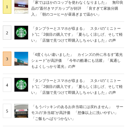
「家ではほかのコップを使わなくなりました」 無印良
1
品の“蓋付きマグカップ”が好評 「良すぎて家族分購
入」「朝のコーヒーが昼過ぎまで温かい」
「タンブラーとスマホが収まる」 スタバの“ミニトー
2
ト”に「2個目の購入です」「夏らしく涼しげ、そして軽
い」「店舗で見つけて即購入しちゃいました」の声
「4度くらい違いました」 カインズの外に吊るす“遮光
3
シェード”が高評価 「今年の酷暑にも活躍」「風通し
もよくしっかり遮光」の声
「タンブラーとスマホが収まる」 スタバの“ミニトー
4
ト”に「2個目の購入です」「夏らしく涼しげ、そして軽
い」「店舗で見つけて即購入しちゃいました」の声
「もうパッキンのあるお弁当箱には戻れません」 サー
5
モスの“弁当箱”が高評価 「想像以上に洗いやすい」
「ご飯もへばりつかない」