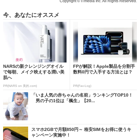
Copyright © ITmedia Inc. All Rights Reserved.
今、あなたにオススメ
NARSの新クレンジングオイル
FPが解説！Apple製品を分割手
で毎朝、メイク映えする潤い美
数料0円で入手する方法とは？
肌へ
PR(NARS on 美的.com)
PR(Fav-Log)
「いま人気の赤ちゃんの名前」ランキングTOP10！
男の子の1位は「楓生」【20...
スマホ2GBで月額850円～ 格安SIMをお得に使うキ
ャンペーン実施中！