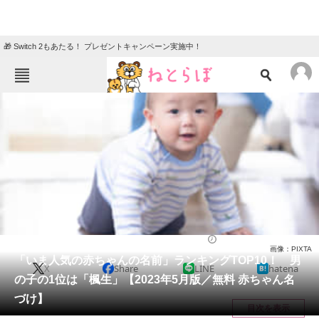
🎁 Switch 2もあたる！ プレゼントキャンペーン実施中！
ねとらぼメニュー
TOP
ニュース
エンタメ
クイズ
グルメ
地域
住まい
教育・育児
動物
リサーチ
ライフ
2023/06/30 17:50（公開）
画像：PIXTA
会員記事
「いま人気の赤ちゃんの名前」ランキングTOP10！ 男
X
Share
LINE
hatena
の子の1位は「楓生」【2023年5月版／無料 赤ちゃん名
メディア
づけ】
目次を表示
注目記事を集めた総合ページ