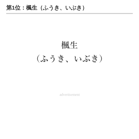
第1位：楓生（ふうき、いぶき）
ITの今と未来を見通す
スマホと通信の最新トレンド
進化するPCとデバイスの未来
好きが集まる 比べて選べる
ビジネスと働き方のヒント
AI活用のいまが分かる
企業ITのトレンドを詳説
advertisement
経営リーダーのコミュニティ
マーケ×ITの今がよく分かる
ITエンジニア向け専門サイト