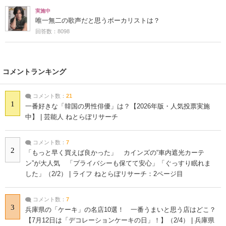
実施中
唯一無二の歌声だと思うボーカリストは？
回答数：8098
コメントランキング
コメント数：
21
1
一番好きな「韓国の男性俳優」は？【2026年版・人気投票実施
中】 | 芸能人 ねとらぼリサーチ
コメント数：
7
2
「もっと早く買えば良かった」 カインズの“車内遮光カーテ
ン”が大人気 「プライバシーも保てて安心」「ぐっすり眠れま
した」（2/2） | ライフ ねとらぼリサーチ：2ページ目
コメント数：
7
3
兵庫県の「ケーキ」の名店10選！ 一番うまいと思う店はどこ？
【7月12日は「デコレーションケーキの日」！】（2/4） | 兵庫県