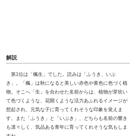
企業向けIT製品の総合サイト
IT製品の技術・比較・事例
製造業のIT導入・活用を支援
モノづくり技術者専門サイト
解説
エレクトロニクス専門サイト
電子設計の基本と応用
第1位は「楓生」でした。読みは「ふうき、いぶ
き」。「楓」は秋になると美しい赤色や黄色に色づく植
エネルギーの専門メディア
物。そこへ「生」を合わせた名前からは、植物が芽吹い
建設×テクノロジーの最前線
て色づくような、花開くような活力あふれるイメージが
想起され、元気な子に育ってくれそうな印象を覚えま
ちょっと気になるネットの話題
す。また「ふうき」と「いぶき」、どちらも名前の響き
も凛々しく、気品ある青年に育ってくれそうな気もしま
すね。