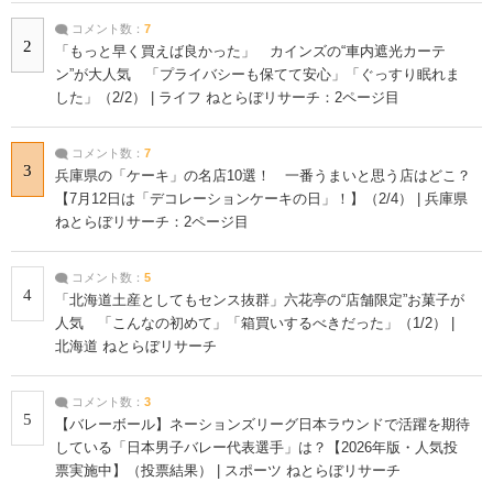
コメント数：
7
2
「もっと早く買えば良かった」 カインズの“車内遮光カーテ
ン”が大人気 「プライバシーも保てて安心」「ぐっすり眠れま
した」（2/2） | ライフ ねとらぼリサーチ：2ページ目
コメント数：
7
3
兵庫県の「ケーキ」の名店10選！ 一番うまいと思う店はどこ？
【7月12日は「デコレーションケーキの日」！】（2/4） | 兵庫県
ねとらぼリサーチ：2ページ目
コメント数：
5
4
「北海道土産としてもセンス抜群」六花亭の“店舗限定”お菓子が
人気 「こんなの初めて」「箱買いするべきだった」（1/2） |
北海道 ねとらぼリサーチ
コメント数：
3
5
【バレーボール】ネーションズリーグ日本ラウンドで活躍を期待
している「日本男子バレー代表選手」は？【2026年版・人気投
票実施中】（投票結果） | スポーツ ねとらぼリサーチ