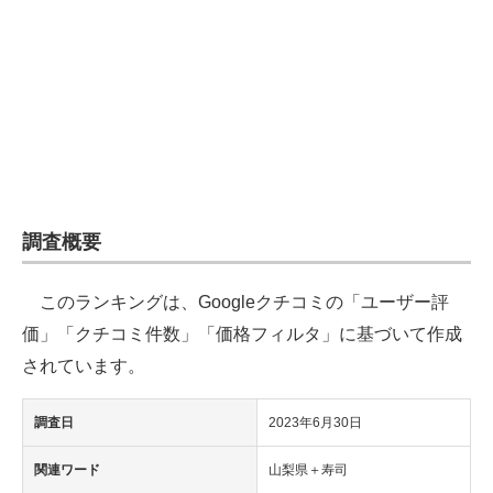
企業向けIT製品の総合サイト
IT製品の技術・比較・事例
製造業のIT導入・活用を支援
モノづくり技術者専門サイト
エレクトロニクス専門サイト
調査概要
電子設計の基本と応用
このランキングは、Googleクチコミの「ユーザー評
エネルギーの専門メディア
価」「クチコミ件数」「価格フィルタ」に基づいて作成
建設×テクノロジーの最前線
されています。
ちょっと気になるネットの話題
調査日
2023年6月30日
関連ワード
山梨県＋寿司