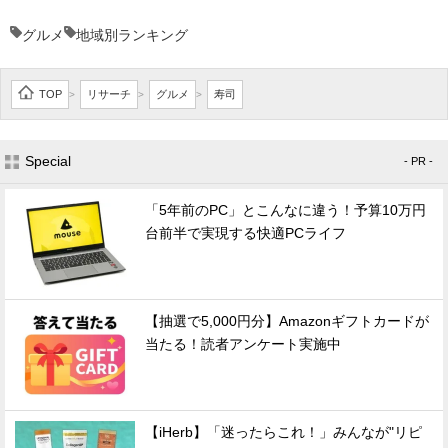
グルメ
地域別ランキング
TOP
リサーチ
グルメ
寿司
>
>
>
Special
- PR -
「5年前のPC」とこんなに違う！予算10万円
台前半で実現する快適PCライフ
【抽選で5,000円分】Amazonギフトカードが
当たる！読者アンケート実施中
【iHerb】「迷ったらこれ！」みんなが"リピ