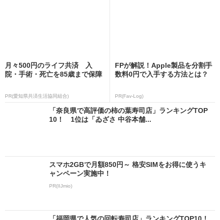
月々500円のライフ共済 入
FPが解説！Apple製品を分割手
院・手術・死亡を85歳まで保障
数料0円で入手する方法とは？
PR(愛知県共済生活協同組合)
PR(Fav-Log)
「奈良県で高評価の柿の葉寿司店」ランキングTOP
10！ 1位は「ゐざさ 中谷本舗...
スマホ2GBで月額850円～ 格安SIMをお得に使うキ
ャンペーン実施中！
PR(IIJmio)
「福岡県で人気の回転寿司店」ランキングTOP10！