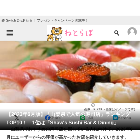
🎁 Switch 2もあたる！ プレゼントキャンペーン実施中！
ねとらぼメニュー
TOP
ニュース
エンタメ
クイズ
グルメ
地域
住まい
教育・育児
動物
リサーチ
寿司
2023/06/30 21:25（公開）
画像：PIXTA（画像はイメージです）
会員記事
【2023年6月版】「山梨県で人気の寿司店」ランキング
X
Share
LINE
hatena
TOP10！ 1位は「Shaw's Sushi Bar & Dining」
メディア
山梨県でおすすめの寿司店を探している人に向けて、2023年6
月にユーザーからの評価が高かったお店を紹介していきます。
注目記事を集めた総合ページ