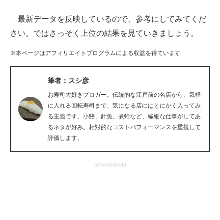
最新データを反映しているので、参考にしてみてくだ
ITの今と未来を見通す
さい。ではさっそく上位の結果を見ていきましょう。
スマホと通信の最新トレンド
※本ページはアフィリエイトプログラムによる収益を得ています
進化するPCとデバイスの未来
筆者：スシ彦
好きが集まる 比べて選べる
お寿司大好きブロガー。伝統的な江戸前の名店から、気軽
ビジネスと働き方のヒント
に入れる回転寿司まで、気になる店にはとにかく入ってみ
る主義です。小鰭、針魚、煮蛤など、繊細な仕事がしてあ
AI活用のいまが分かる
るネタが好み。相対的なコストパフォーマンスを重視して
評価します。
企業ITのトレンドを詳説
advertisement
経営リーダーのコミュニティ
マーケ×ITの今がよく分かる
ITエンジニア向け専門サイト