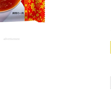
advertisement