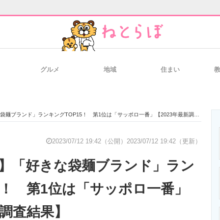
グルメ
地域
住まい
と未来を見通す
スマホと通信の最新トレンド
進化するPCとデ
麺ブランド」ランキングTOP15！ 第1位は「サッポロ一番」【2023年最新調査結果】
のいまが分かる
企業ITのトレンドを詳説
経営リーダーの
2023/07/12 19:42（公開）
2023/07/12 19:42（更新）
ぶ】「好きな袋麺ブランド」ラン
T製品の総合サイト
IT製品の技術・比較・事例
製造業のIT導入
15！ 第1位は「サッポロ一番」
新調査結果】