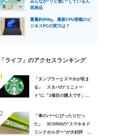
みんなが"リピ買い"している人
門メディア
建設×テクノロジーの最前線
気商品
重量約999g、最新CPU搭載のビ
ジネスPCの実力は？
「ライフ」のアクセスランキング
1
「タンブラーとスマホが収ま
る」 スタバの“ミニトー
ト”に「2個目の購入です」
「夏らしく涼しげ、そして軽
2
い」「店舗で見つけて即購入
「車のバーにぴったりだっ
しちゃいました」の声
た」 3COINSの“スマホ＆ド
リンクホルダー”が大好評