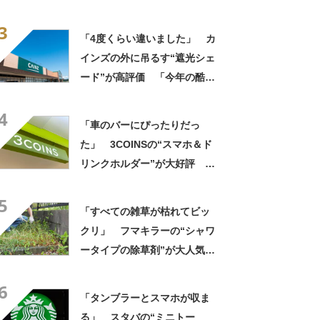
「ドリンクホルダーが二つあ
3
って便利」「もっと早く買え
「4度くらい違いました」 カ
ばよかった」
インズの外に吊るす“遮光シェ
ード”が高評価 「今年の酷暑
にも活躍」「風通しもよくし
4
っかり遮光」の声
「車のバーにぴったりだっ
た」 3COINSの“スマホ＆ド
リンクホルダー”が大好評
「ドリンクホルダーが二つあ
5
って便利」「もっと早く買え
「すべての雑草が枯れてビッ
ばよかった」
クリ」 フマキラーの“シャワ
ータイプの除草剤”が大人気
「2回目の購入」「コスパめっ
6
ちゃいい」
「タンブラーとスマホが収ま
る」 スタバの“ミニトー