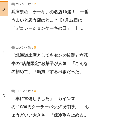
サーチ：2ページ目
コメント数：
7
3
兵庫県の「ケーキ」の名店10選！ 一番
うまいと思う店はどこ？【7月12日は
「デコレーションケーキの日」！】
（2/4） | 兵庫県 ねとらぼリサーチ：2ペ
ージ目
コメント数：
5
4
「北海道土産としてもセンス抜群」六花
亭の“店舗限定”お菓子が人気 「こんな
の初めて」「箱買いするべきだった」
（1/2） | 北海道 ねとらぼリサーチ
コメント数：
4
5
「車に常備しました」 カインズ
の“1980円クーラーバッグ”が評判 「ち
ょうどいい大きさ」「保冷剤を止めるベ
ルトが良い」（1/5） | ライフ ねとらぼ
リサーチ