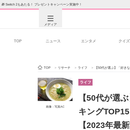
🎁 Switch 2もあたる！ プレゼントキャンペーン実施中！
メディア
TOP
ニュース
エンタメ
クイズ
注目記事を集めた総合ページ
ITの今
TOP
>
リサーチ
>
ライフ
>
【50代が選ぶ】「好きな袋
ビジネスと働き方のヒント
AI活用
ライフ
【50代が選
ITエンジニア向け専門サイト
企業向けI
画像：写真AC
キングTOP
【2023年最