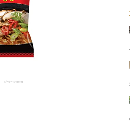
advertisement