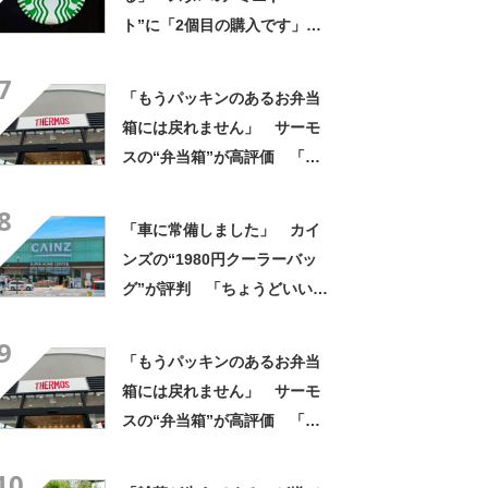
ト”に「2個目の購入です」
「夏らしく涼しげ、そして軽
7
い」「店舗で見つけて即購入
「もうパッキンのあるお弁当
しちゃいました」の声
箱には戻れません」 サーモ
スの“弁当箱”が高評価 「想
像以上に洗いやすい」「ご飯
8
もへばりつかない」
「車に常備しました」 カイ
ンズの“1980円クーラーバッ
グ”が評判 「ちょうどいい大
きさ」「保冷剤を止めるベル
9
トが良い」
「もうパッキンのあるお弁当
箱には戻れません」 サーモ
スの“弁当箱”が高評価 「想
像以上に洗いやすい」「ご飯
10
もへばりつかない」