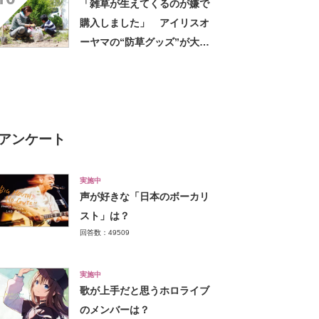
「雑草が生えてくるのが嫌で
購入しました」 アイリスオ
ーヤマの“防草グッズ”が大人
気 「今回で3度目の購入」
「施工が楽で簡単」
アンケート
実施中
声が好きな「日本のボーカリ
スト」は？
回答数：49509
実施中
歌が上手だと思うホロライブ
のメンバーは？