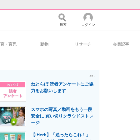
検索
ログイン
教育・育児
動物
リサーチ
会員記事
バイスの未来
好きが集まる 比べて選べる
- PR -
ねとらぼ 読者アンケートにご協
コミュニティ
マーケ×ITの今がよく分かる
力をお願いします
スマホの写真／動画をもう一段
・活用を支援
安全に 買い切りクラウドストレ
ージ
【iHerb】「迷ったらこれ！」