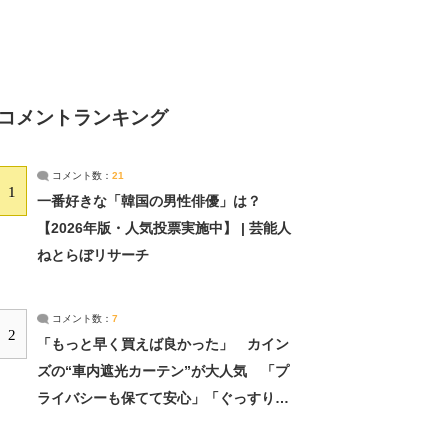
コメントランキング
コメント数：
21
1
一番好きな「韓国の男性俳優」は？
【2026年版・人気投票実施中】 | 芸能人
ねとらぼリサーチ
コメント数：
7
2
「もっと早く買えば良かった」 カイン
ズの“車内遮光カーテン”が大人気 「プ
ライバシーも保てて安心」「ぐっすり眠
れました」（2/2） | ライフ ねとらぼリ