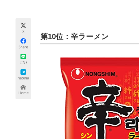
モノづくり技術者専門サイト
エレクトロ
X
ちょっと気になるネットの話題
第10位：辛ラーメン
Share
LINE
hatena
Home