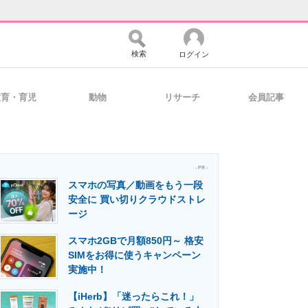
検索
ログイン
教育・育児
動物
リサーチ
会員記事
バイスの未来
好きが集まる 比べて選べる
- PR -
スマホの写真／動画をもう一段
コミュニティ
マーケ×ITの今がよく分かる
安全に 買い切りクラウドストレ
ージ
スマホ2GBで月額850円～ 格安
・活用を支援
SIMをお得に使うキャンペーン
実施中！
【iHerb】「迷ったらこれ！」