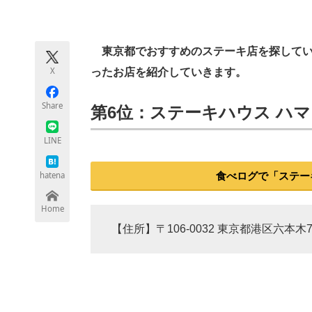
モノづくり技術者専門サイト
エレクトロ
東京都でおすすめのステーキ店を探している
X
ったお店を紹介していきます。
ちょっと気になるネットの話題
Share
第6位：ステーキハウス ハマ 
LINE
hatena
食べログで「ステー
Home
【住所】〒106-0032 東京都港区六本木7