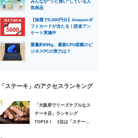
みんなが"リピ買い"している人
門メディア
建設×テクノロジーの最前線
気商品
【抽選で5,000円分】Amazonギ
フトカードが当たる！読者アン
ケート実施中
重量約999g、最新CPU搭載のビ
ジネスPCの実力は？
「ステーキ」のアクセスランキング
1
「大阪府でリーズナブルなス
テーキ店」ランキング
TOP10！ 1位は「ステー
キ.com」【2023年3月版】