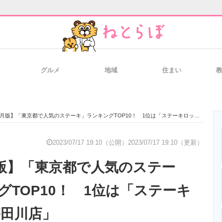
グルメ
地域
住まい
と未来を見通す
スマホと通信の最新トレンド
進化するPCとデ
7月版】「東京都で人気のステーキ」ランキングTOP10！ 1位は「ステーキロッヂ 渋谷宇田川店」
のいまが分かる
企業ITのトレンドを詳説
経営リーダーの
2023/07/17 19:10（公開）
2023/07/17 19:10（更新）
月版】「東京都で人気のステー
T製品の総合サイト
IT製品の技術・比較・事例
製造業のIT導入
グTOP10！ 1位は「ステーキ
宇田川店」