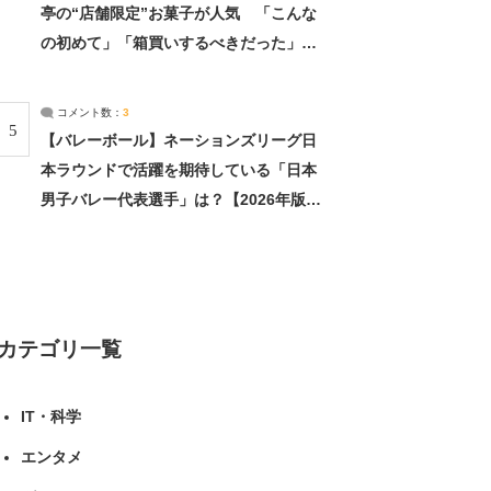
亭の“店舗限定”お菓子が人気 「こんな
の初めて」「箱買いするべきだった」
（1/2） | 北海道 ねとらぼリサーチ
コメント数：
3
5
【バレーボール】ネーションズリーグ日
本ラウンドで活躍を期待している「日本
男子バレー代表選手」は？【2026年版・
人気投票実施中】（投票結果） | スポー
ツ ねとらぼリサーチ
カテゴリ一覧
IT・科学
エンタメ