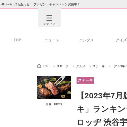
🎁 Switch 2もあたる！ プレゼントキャンペーン実施中！
メディア
TOP
ニュース
エンタメ
クイズ
注目記事を集めた総合ページ
ITの今
TOP
>
リサーチ
>
グルメ
>
ステーキ
>
【2023年
ビジネスと働き方のヒント
AI活用
ステーキ
【2023年7
ITエンジニア向け専門サイト
企業向けI
画像：PIXTA
キ」ランキン
ロッヂ 渋谷