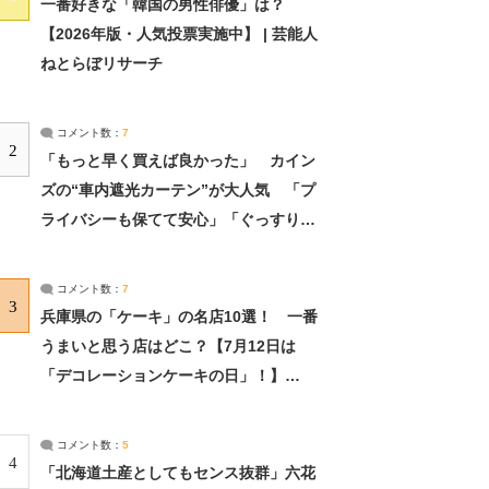
一番好きな「韓国の男性俳優」は？
【2026年版・人気投票実施中】 | 芸能人
ねとらぼリサーチ
コメント数：
7
2
「もっと早く買えば良かった」 カイン
ズの“車内遮光カーテン”が大人気 「プ
ライバシーも保てて安心」「ぐっすり眠
れました」（2/2） | ライフ ねとらぼリ
サーチ：2ページ目
コメント数：
7
3
兵庫県の「ケーキ」の名店10選！ 一番
うまいと思う店はどこ？【7月12日は
「デコレーションケーキの日」！】
（2/4） | 兵庫県 ねとらぼリサーチ：2ペ
ージ目
コメント数：
5
4
「北海道土産としてもセンス抜群」六花