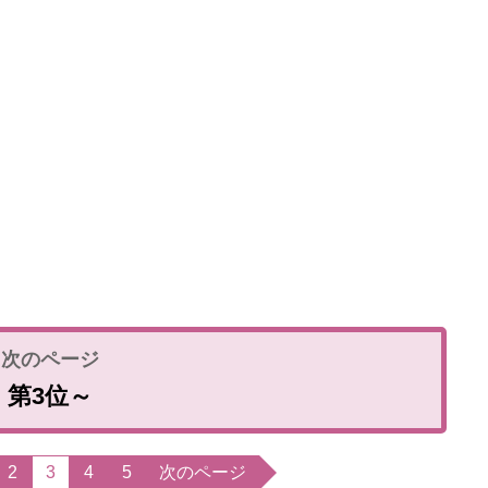
第3位～
2
3
4
5
次のページ