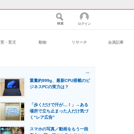
検索
ログイン
教育・育児
動物
リサーチ
会員記事
バイスの未来
好きが集まる 比べて選べる
- PR -
重量約999g、最新CPU搭載のビ
コミュニティ
マーケ×ITの今がよく分かる
ジネスPCの実力は？
「歩くだけで汗が…！」→ある
・活用を支援
場所で立ち止まった人だけ気づ
く“レア広告”
スマホの写真／動画をもう一段