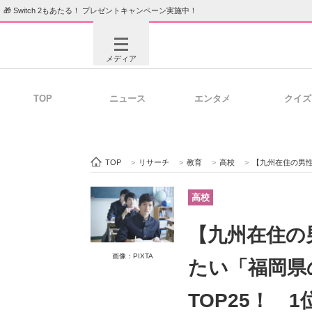
🎁 Switch 2もあたる！ プレゼントキャンペーン実施中！
メディア
TOP
ニュース
エンタメ
クイズ
注目記事を集めた総合ページ
ITの今
TOP
>
リサーチ
>
教育
>
高校
>
【九州在住の男性が選ぶ
ビジネスと働き方のヒント
AI活用
高校
【九州在住の
ITエンジニア向け専門サイト
企業向けI
画像：PIXTA
たい「福岡県
TOP25！ 