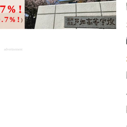
advertisement