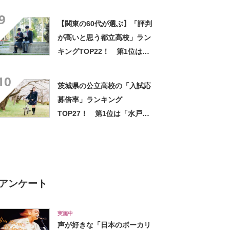
TOP26！ 第1位は「鎌倉高
9
校」「横浜国際高校」【2024
【関東の60代が選ぶ】「評判
年最新調査結果】
が高いと思う都立高校」ラン
キングTOP22！ 第1位は
「日比谷高校」【2024年最新
10
調査結果】
茨城県の公立高校の「入試応
募倍率」ランキング
TOP27！ 第1位は「水戸第
三高校 家政科」【2025年度入
試】
アンケート
実施中
声が好きな「日本のボーカリ