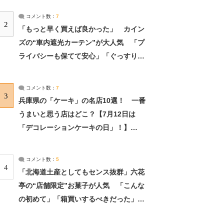
コメント数：
7
2
「もっと早く買えば良かった」 カイン
ズの“車内遮光カーテン”が大人気 「プ
ライバシーも保てて安心」「ぐっすり眠
れました」（2/2） | ライフ ねとらぼリ
サーチ：2ページ目
コメント数：
7
3
兵庫県の「ケーキ」の名店10選！ 一番
うまいと思う店はどこ？【7月12日は
「デコレーションケーキの日」！】
（2/4） | 兵庫県 ねとらぼリサーチ：2ペ
ージ目
コメント数：
5
4
「北海道土産としてもセンス抜群」六花
亭の“店舗限定”お菓子が人気 「こんな
の初めて」「箱買いするべきだった」
（1/2） | 北海道 ねとらぼリサーチ