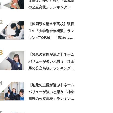
な生徒が多いと思う「宮城県
の公立高校」ランキング
TOP18！ 第1位は「仙台第
2
一高校」【2025年最新調査結
【静岡県立清水東高校】現役
果】
生の「大学別合格者数」ラン
キングTOP26！ 第1位は
「常葉大学」【2024年度入
3
試】
【関東の女性が選ぶ】ネーム
バリューが強いと思う「埼玉
県の公立高校」ランキング
TOP16！ 第1位は「浦和高
4
校」【2023年最新調査結果】
【地元の主婦が選ぶ】ネーム
バリューが強いと思う「神奈
川県の公立高校」ランキング
TOP19！ 第1位は「横浜翠
嵐高校」【2023年最新調査結