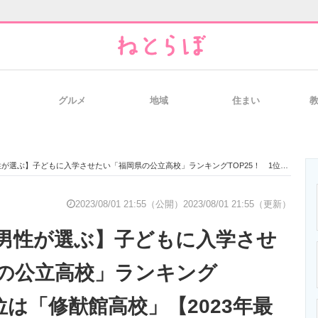
グルメ
地域
住まい
と未来を見通す
スマホと通信の最新トレンド
進化するPCとデ
】子どもに入学させたい「福岡県の公立高校」ランキングTOP25！ 1位は「修猷館高校」【2023年最新調査結果】
のいまが分かる
企業ITのトレンドを詳説
経営リーダーの
2023/08/01 21:55（公開）
2023/08/01 21:55（更新）
男性が選ぶ】子どもに入学させ
T製品の総合サイト
IT製品の技術・比較・事例
製造業のIT導入
の公立高校」ランキング
1位は「修猷館高校」【2023年最