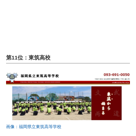
企業向けIT製品の総合サイト
IT製品の技術・比較・事例
製造業のIT導入・活用を支援
モノづくり技術者専門サイト
第11位：東筑高校
エレクトロニクス専門サイト
電子設計の基本と応用
エネルギーの専門メディア
建設×テクノロジーの最前線
ちょっと気になるネットの話題
画像：福岡県立東筑高等学校