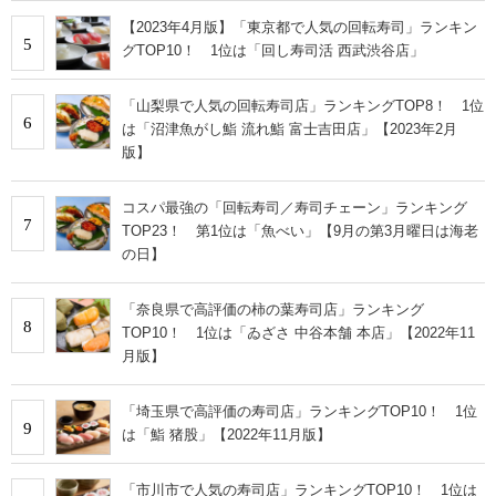
【2023年4月版】「東京都で人気の回転寿司」ランキン
5
グTOP10！ 1位は「回し寿司活 西武渋谷店」
「山梨県で人気の回転寿司店」ランキングTOP8！ 1位
6
は「沼津魚がし鮨 流れ鮨 富士吉田店」【2023年2月
版】
コスパ最強の「回転寿司／寿司チェーン」ランキング
7
TOP23！ 第1位は「魚べい」【9月の第3月曜日は海老
の日】
「奈良県で高評価の柿の葉寿司店」ランキング
8
TOP10！ 1位は「ゐざさ 中谷本舗 本店」【2022年11
月版】
「埼玉県で高評価の寿司店」ランキングTOP10！ 1位
9
は「鮨 猪股」【2022年11月版】
「市川市で人気の寿司店」ランキングTOP10！ 1位は