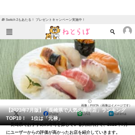
🎁 Switch 2もあたる！ プレゼントキャンペーン実施中！
ねとらぼメニュー
TOP
ニュース
エンタメ
クイズ
グルメ
地域
住まい
教育・育児
動物
リサーチ
寿司
2023/07/28 18:10（公開）
画像：PIXTA（画像はイメージです）
会員記事
【2023年7月版】「長崎県で人気の寿司店」ランキング
X
Share
LINE
hatena
TOP10！ 1位は「元禄」
メディア
長崎県でおすすめの寿司を探している人に向けて、2023年7月
にユーザーからの評価が高かったお店を紹介していきます。
注目記事を集めた総合ページ