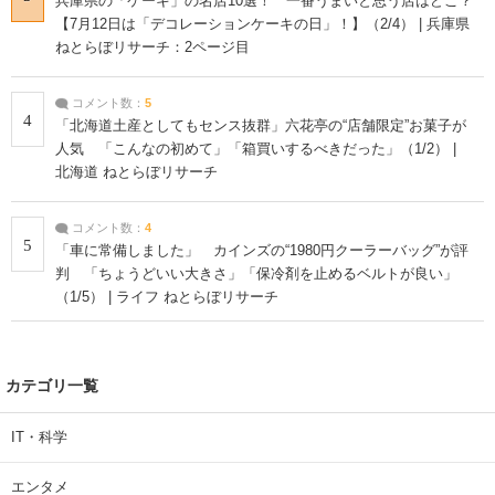
兵庫県の「ケーキ」の名店10選！ 一番うまいと思う店はどこ？
【7月12日は「デコレーションケーキの日」！】（2/4） | 兵庫県
ねとらぼリサーチ：2ページ目
コメント数：
5
4
「北海道土産としてもセンス抜群」六花亭の“店舗限定”お菓子が
人気 「こんなの初めて」「箱買いするべきだった」（1/2） |
北海道 ねとらぼリサーチ
コメント数：
4
5
「車に常備しました」 カインズの“1980円クーラーバッグ”が評
判 「ちょうどいい大きさ」「保冷剤を止めるベルトが良い」
（1/5） | ライフ ねとらぼリサーチ
カテゴリ一覧
IT・科学
エンタメ