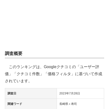
企業向けIT製品の総合サイト
IT製品の技術・比較・事例
製造業のIT導入・活用を支援
モノづくり技術者専門サイト
エレクトロニクス専門サイト
調査概要
電子設計の基本と応用
このランキングは、Googleクチコミの「ユーザー評
エネルギーの専門メディア
価」「クチコミ件数」「価格フィルタ」に基づいて作成
建設×テクノロジーの最前線
されています。
ちょっと気になるネットの話題
調査日
2023年7月28日
関連ワード
長崎県＋寿司