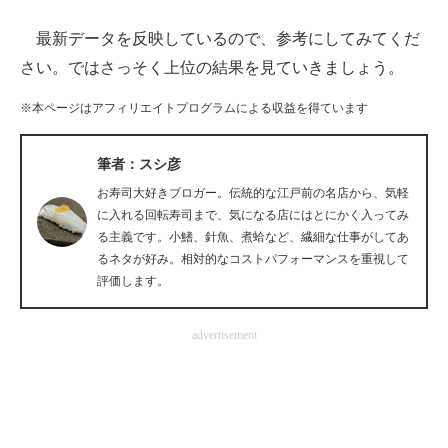
最新データを反映しているので、参考にしてみてくだ
ITの今と未来を見通す
さい。ではさっそく上位の結果を見ていきましょう。
スマホと通信の最新トレンド
※本ページはアフィリエイトプログラムによる収益を得ています
進化するPCとデバイスの未来
筆者：スシ彦
好きが集まる 比べて選べる
お寿司大好きブロガー。伝統的な江戸前の名店から、気軽
ビジネスと働き方のヒント
に入れる回転寿司まで、気になる店にはとにかく入ってみ
る主義です。小鰭、針魚、煮蛤など、繊細な仕事がしてあ
AI活用のいまが分かる
るネタが好み。相対的なコストパフォーマンスを重視して
評価します。
企業ITのトレンドを詳説
advertisement
経営リーダーのコミュニティ
マーケ×ITの今がよく分かる
ITエンジニア向け専門サイト