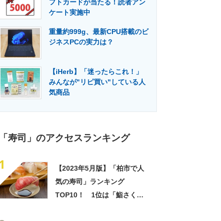
フトカードが当たる！読者アン
門メディア
建設×テクノロジーの最前線
ケート実施中
重量約999g、最新CPU搭載のビ
ジネスPCの実力は？
【iHerb】「迷ったらこれ！」
みんなが"リピ買い"している人
気商品
「寿司」のアクセスランキング
1
【2023年5月版】「柏市で人
気の寿司」ランキング
TOP10！ 1位は「鮨さく
ら」