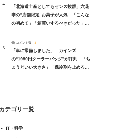
4
「北海道土産としてもセンス抜群」六花
亭の“店舗限定”お菓子が人気 「こんな
の初めて」「箱買いするべきだった」
（1/2） | 北海道 ねとらぼリサーチ
コメント数：
4
5
「車に常備しました」 カインズ
の“1980円クーラーバッグ”が評判 「ち
ょうどいい大きさ」「保冷剤を止めるベ
ルトが良い」（1/5） | ライフ ねとらぼ
リサーチ
カテゴリ一覧
IT・科学