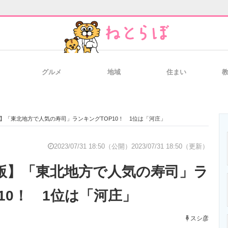
グルメ
地域
住まい
と未来を見通す
スマホと通信の最新トレンド
進化するPCとデ
月版】「東北地方で人気の寿司」ランキングTOP10！ 1位は「河庄」
のいまが分かる
企業ITのトレンドを詳説
経営リーダーの
2023/07/31 18:50（公開）
2023/07/31 18:50（更新）
7月版】「東北地方で人気の寿司」ラ
T製品の総合サイト
IT製品の技術・比較・事例
製造業のIT導入
10！ 1位は「河庄」
スシ彦