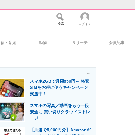
検索
ログイン
教育・育児
動物
リサーチ
会員記事
バイスの未来
好きが集まる 比べて選べる
- PR -
スマホ2GBで月額850円～ 格安
コミュニティ
マーケ×ITの今がよく分かる
SIMをお得に使うキャンペーン
実施中！
スマホの写真／動画をもう一段
・活用を支援
安全に 買い切りクラウドストレ
ージ
【抽選で5,000円分】Amazonギ