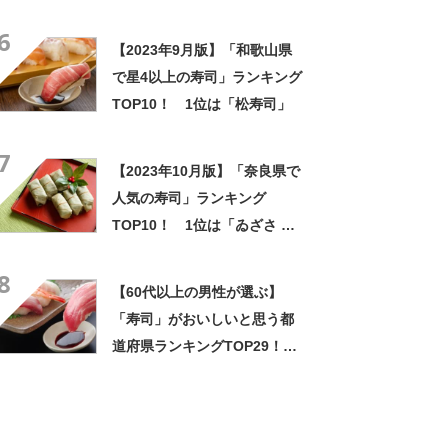
し総本店」
6
【2023年9月版】「和歌山県
で星4以上の寿司」ランキング
TOP10！ 1位は「松寿司」
7
【2023年10月版】「奈良県で
人気の寿司」ランキング
TOP10！ 1位は「ゐざさ 大
和吉野 柿の葉寿司 上北山村本
8
店」
【60代以上の男性が選ぶ】
「寿司」がおいしいと思う都
道府県ランキングTOP29！
第1位は「富山県」【2024年
最新投票結果】