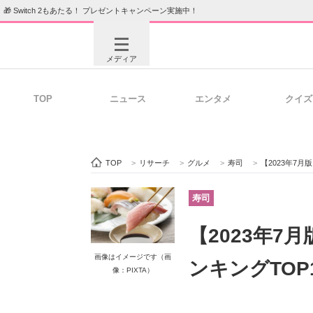
🎁 Switch 2もあたる！ プレゼントキャンペーン実施中！
メディア
TOP
ニュース
エンタメ
クイズ
注目記事を集めた総合ページ
ITの今
TOP
>
リサーチ
>
グルメ
>
寿司
>
【2023年7
ビジネスと働き方のヒント
AI活用
寿司
【2023年
ITエンジニア向け専門サイト
企業向けI
画像はイメージです（画
ンキングTOP
像：PIXTA）