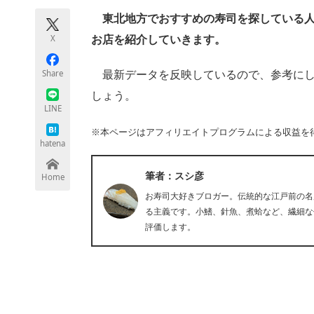
モノづくり技術者専門サイト
エレクトロ
東北地方でおすすめの寿司を探している人に
X
お店を紹介していきます。
Share
最新データを反映しているので、参考にし
ちょっと気になるネットの話題
しょう。
LINE
※本ページはアフィリエイトプログラムによる収益を
hatena
筆者：スシ彦
Home
お寿司大好きブロガー。伝統的な江戸前の名
る主義です。小鰭、針魚、煮蛤など、繊細な
評価します。