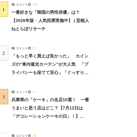
コメント数：
21
1
一番好きな「韓国の男性俳優」は？
【2026年版・人気投票実施中】 | 芸能人
ねとらぼリサーチ
コメント数：
7
2
「もっと早く買えば良かった」 カイン
ズの“車内遮光カーテン”が大人気 「プ
ライバシーも保てて安心」「ぐっすり眠
れました」（2/2） | ライフ ねとらぼリ
サーチ：2ページ目
コメント数：
7
3
兵庫県の「ケーキ」の名店10選！ 一番
うまいと思う店はどこ？【7月12日は
「デコレーションケーキの日」！】
（2/4） | 兵庫県 ねとらぼリサーチ：2ペ
ージ目
コメント数：
5