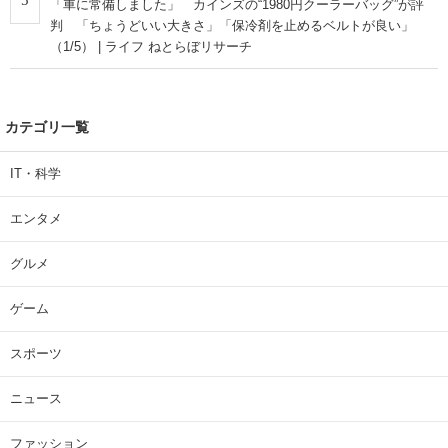
「車に常備しました」 カインズの“1980円クーラーバッグ”が評
判 「ちょうどいい大きさ」「保冷剤を止めるベルトが良い」
（1/5） | ライフ ねとらぼリサーチ
カテゴリ一覧
IT・科学
エンタメ
グルメ
ゲーム
スポーツ
ニュース
ファッション