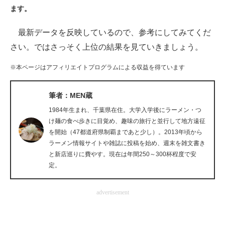
ます。
ITの今と未来を見通す
最新データを反映しているので、参考にしてみてくだ
スマホと通信の最新トレンド
さい。ではさっそく上位の結果を見ていきましょう。
進化するPCとデバイスの未来
※本ページはアフィリエイトプログラムによる収益を得ています
好きが集まる 比べて選べる
筆者：MEN蔵
ビジネスと働き方のヒント
1984年生まれ、千葉県在住。大学入学後にラーメン・つ
け麺の食べ歩きに目覚め、趣味の旅行と並行して地方遠征
AI活用のいまが分かる
を開始（47都道府県制覇まであと少し）。2013年頃から
ラーメン情報サイトや雑誌に投稿を始め、週末を雑文書き
企業ITのトレンドを詳説
と新店巡りに費やす。現在は年間250～300杯程度で安
定。
経営リーダーのコミュニティ
advertisement
マーケ×ITの今がよく分かる
ITエンジニア向け専門サイト