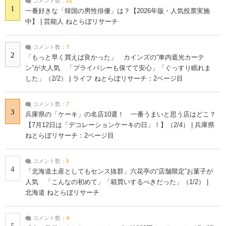
コメント数：
21
1
一番好きな「韓国の男性俳優」は？【2026年版・人気投票実施
中】 | 芸能人 ねとらぼリサーチ
コメント数：
7
2
「もっと早く買えば良かった」 カインズの“車内遮光カーテ
ン”が大人気 「プライバシーも保てて安心」「ぐっすり眠れま
した」（2/2） | ライフ ねとらぼリサーチ：2ページ目
コメント数：
7
3
兵庫県の「ケーキ」の名店10選！ 一番うまいと思う店はどこ？
【7月12日は「デコレーションケーキの日」！】（2/4） | 兵庫県
ねとらぼリサーチ：2ページ目
コメント数：
5
4
「北海道土産としてもセンス抜群」六花亭の“店舗限定”お菓子が
人気 「こんなの初めて」「箱買いするべきだった」（1/2） |
北海道 ねとらぼリサーチ
コメント数：
4
5