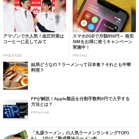
アマゾンで大人気！血圧対策は
スマホ2GBで月額850円～ 格安
コーヒーに足してみて
SIMをお得に使うキャンペーン
実施中！
PR(森永乳業)
PR(IIJmio)
結局どうなの？ラーメンって日本食？それとも中華
料理？
FPが解説！Apple製品を分割手数料0円で入手する
方法とは？
PR(Fav-Log)
「丸源ラーメン」の人気ラーメンランキングTOP1
8！ 1位は「熟成醤油ラーメン肉...