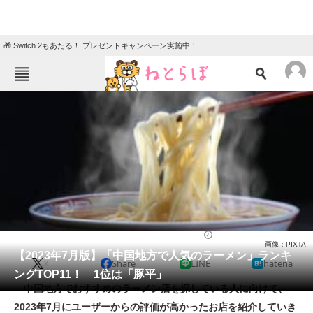
🎁 Switch 2もあたる！ プレゼントキャンペーン実施中！
ねとらぼメニュー
TOP
ニュース
エンタメ
クイズ
グルメ
地域
住まい
教育・育児
動物
リサーチ
ラーメン
2023/07/31 17:30（公開）
画像：PIXTA
会員記事
【2023年7月版】「中国地方で人気のラーメン」ランキ
X
Share
LINE
hatena
ングTOP11！ 1位は「豚平」
メディア
中国地方でおすすめのラーメン店を探している人に向けて、
2023年7月にユーザーからの評価が高かったお店を紹介していき
注目記事を集めた総合ページ