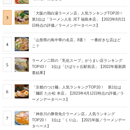
「大阪の鶏白湯ラーメン店」人気ランキングTOP20！
3
第1位は「ラーメン人生 JET 福島本店」【2023年8月21
日時点の評価／ラーメンデータベース】
「山形県の鳥中華の名店」8選！ 一番好きな店はど
4
こ？
ラーメン二郎の「乳化スープ」がうまい店ランキング
5
TOP43！ 1位は「ひばりヶ丘駅前店」【2022年最新調
査結果】
「京都のつけ麺」人気ランキングTOP20！ 第1位は
6
「麺匠 たか松 本店」【2023年4月12日時点の評価／ラ
ーメンデータベース】
「神奈川の豚骨魚介ラーメン店」人気ランキング
7
TOP20！ 1位は「くり山」【2021年版／ラーメンデー
タベース】