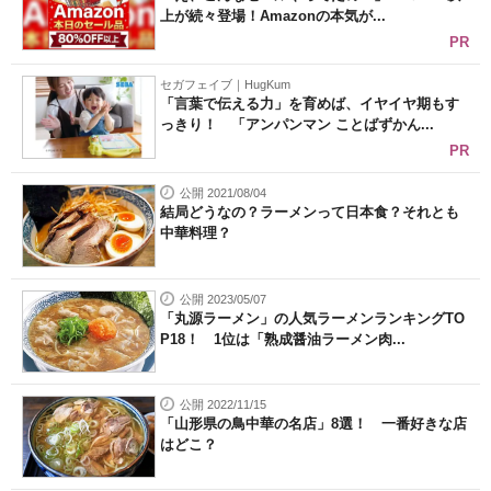
上が続々登場！Amazonの本気が...
PR
セガフェイブ｜HugKum
「言葉で伝える力」を育めば、イヤイヤ期もす
っきり！ 「アンパンマン ことばずかん...
PR
公開 2021/08/04
結局どうなの？ラーメンって日本食？それとも
中華料理？
公開 2023/05/07
「丸源ラーメン」の人気ラーメンランキングTO
P18！ 1位は「熟成醤油ラーメン肉...
公開 2022/11/15
「山形県の鳥中華の名店」8選！ 一番好きな店
はどこ？