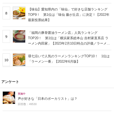
【味仙】愛知県内の「味仙」で好きな店舗ランキング
8
TOP9！ 第1位は「味仙 藤が丘店」に決定！【2022年
最新投票結果】
「福岡の豚骨醤油ラーメン店」人気ランキング
9
TOP20！ 第1位は「横浜家系総本山 吉村家直系店 ラ
ーメン内田家」【2023年2月10日時点の評価／ラーメン
データベース】
環七沿いで人気のラーメンランキングTOP10！ 1位は
10
「ラーメン一番」【2022年6月版】
アンケート
実施中
声が好きな「日本のボーカリスト」は？
回答数：49530