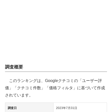
企業向けIT製品の総合サイト
IT製品の技術・比較・事例
製造業のIT導入・活用を支援
モノづくり技術者専門サイト
エレクトロニクス専門サイト
電子設計の基本と応用
調査概要
エネルギーの専門メディア
このランキングは、Googleクチコミの「ユーザー評
建設×テクノロジーの最前線
価」「クチコミ件数」「価格フィルタ」に基づいて作成
ちょっと気になるネットの話題
されています。
調査日
2023年7月31日