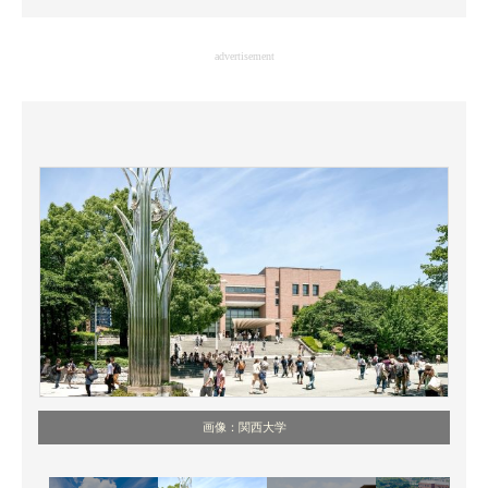
企業向けIT製品の総合サイト
advertisement
IT製品の技術・比較・事例
製造業のIT導入・活用を支援
モノづくり技術者専門サイト
エレクトロニクス専門サイト
電子設計の基本と応用
エネルギーの専門メディア
建設×テクノロジーの最前線
ちょっと気になるネットの話題
画像：関西大学