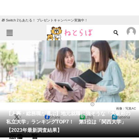
🎁 Switch 2もあたる！ プレゼントキャンペーン実施中！
ねとらぼメニュー
TOP
ニュース
エンタメ
クイズ
グルメ
地域
住まい
教育・育児
動物
リサーチ
大学
2023/08/02 17:10（公開）
画像：写真AC
会員記事
【人事・総務職が選ぶ】地元就職に強そうな「大阪府の
X
Share
LINE
hatena
私立大学」ランキングTOP7！ 第1位は「関西大学」
メディア
【2023年最新調査結果】
画像一覧
注目記事を集めた総合ページ