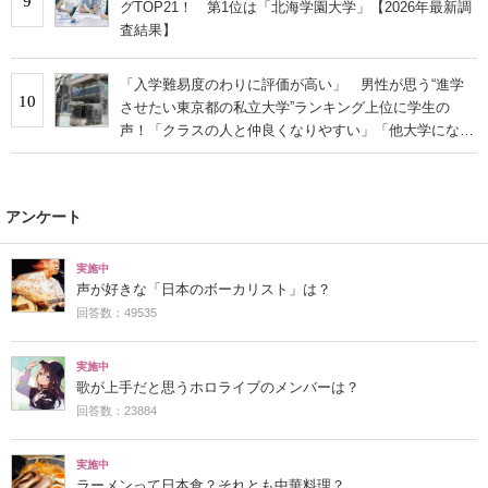
9
グTOP21！ 第1位は「北海学園大学」【2026年最新調
査結果】
「入学難易度のわりに評価が高い」 男性が思う“進学
10
させたい東京都の私立大学”ランキング上位に学生の
声！「クラスの人と仲良くなりやすい」「他大学にない
学科も」
アンケート
実施中
声が好きな「日本のボーカリスト」は？
回答数：49535
実施中
歌が上手だと思うホロライブのメンバーは？
回答数：23884
実施中
ラーメンって日本食？それとも中華料理？