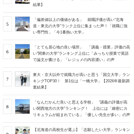
結果】
「偏差値以上の価値がある」 就職評価が高い“北海
5
道・東北の大学”ランク上位に集まった声！「就職に強
い専門性」「今1番熱い大学」
「とても居心地の良い場所」 「講義・授業」評価の高
6
い“関東の大学”ランキング上位に「みっちり授業で英語
で論文が書ける」「レジュメの内容濃い」の声
東大・京大以外で就職力が高いと思う「国立大学」ラン
7
キングTOP30！ 第1位は「一橋大学」【2026年最新調
査結果】
「なんだかんだ良いと思える学校」 “講義の評価が高
8
い関西地方の大学”ランキング！ 上位には「緻密にカ
リキュラムが組まれている」「優しい先生が多い」の声
【北海道の高校生が選ぶ】「志願したい大学」ランキン