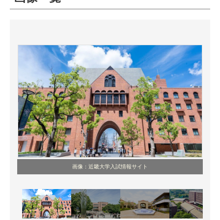
ITの今と未来を見通す
スマホと通信の最新トレンド
進化するPCとデバイスの未来
好きが集まる 比べて選べる
ビジネスと働き方のヒント
AI活用のいまが分かる
企業ITのトレンドを詳説
画像：近畿大学入試情報サイト
経営リーダーのコミュニティ
マーケ×ITの今がよく分かる
ITエンジニア向け専門サイト