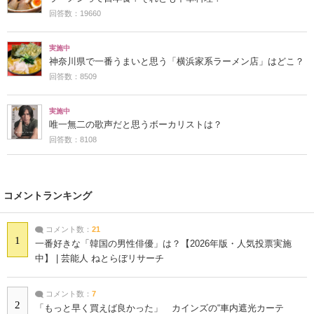
回答数：19660
実施中
神奈川県で一番うまいと思う「横浜家系ラーメン店」はどこ？
回答数：8509
実施中
唯一無二の歌声だと思うボーカリストは？
回答数：8108
コメントランキング
コメント数：
21
1
一番好きな「韓国の男性俳優」は？【2026年版・人気投票実施
中】 | 芸能人 ねとらぼリサーチ
コメント数：
7
2
「もっと早く買えば良かった」 カインズの“車内遮光カーテ