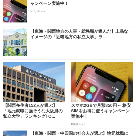
ャンペーン実施中！
PR(IIJmio)
【東海・関西地方の人事・総務職が選んだ】上品な
イメージの「近畿地方の私立大学」ラ...
【関西在住者152人が選ぶ】
スマホ2GBで月額850円～ 格安
「地元就職に強そうな大阪府の
SIMをお得に使うキャンペーン
私立大学」ランキングTO...
実施中！
PR(IIJmio)
【東海・関西・中四国の社会人が選ぶ】地元就職に