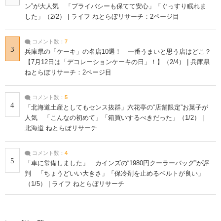
ン”が大人気 「プライバシーも保てて安心」「ぐっすり眠れま
した」（2/2） | ライフ ねとらぼリサーチ：2ページ目
コメント数：
7
3
兵庫県の「ケーキ」の名店10選！ 一番うまいと思う店はどこ？
【7月12日は「デコレーションケーキの日」！】（2/4） | 兵庫県
ねとらぼリサーチ：2ページ目
コメント数：
5
4
「北海道土産としてもセンス抜群」六花亭の“店舗限定”お菓子が
人気 「こんなの初めて」「箱買いするべきだった」（1/2） |
北海道 ねとらぼリサーチ
コメント数：
4
5
「車に常備しました」 カインズの“1980円クーラーバッグ”が評
判 「ちょうどいい大きさ」「保冷剤を止めるベルトが良い」
（1/5） | ライフ ねとらぼリサーチ