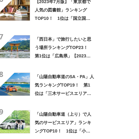
【2023年7月版】「東京都で
人気の図書館」ランキング
TOP10！ 1位は「国立国会
図書館 国際子ども図書館」
7
「西日本」で旅行したいと思
う場所ランキングTOP23！
第1位は「広島県」【2023年
最新投票結果】
8
「山陽自動車道のSA・PA」人
気ランキングTOP19！ 第1
位は「三木サービスエリア
（上り線）」【2023年最新投
9
票結果】
「山陽自動車道（上り）で人
気のサービスエリア」ランキ
ングTOP10！ 1位は「小谷