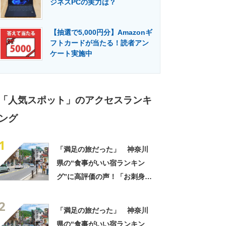
ジネスPCの実力は？
門メディア
建設×テクノロジーの最前線
【抽選で5,000円分】Amazonギ
フトカードが当たる！読者アン
ケート実施中
「人気スポット」のアクセスランキ
ング
1
「満足の旅だった」 神奈川
県の“食事がいい宿ランキン
グ”に高評価の声！「お刺身と
ご飯が特に美味しい」「露天
2
風呂で夜空の星も」
「満足の旅だった」 神奈川
県の“食事がいい宿ランキン