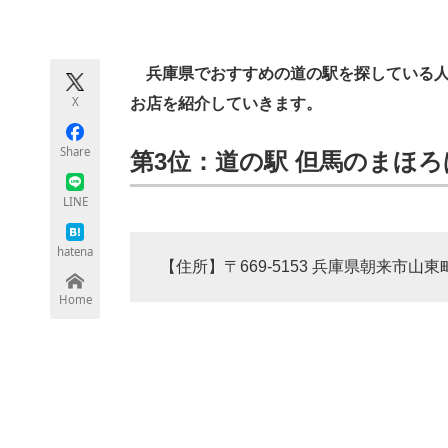
モノづくり技術者専門サイト
エレクトロ
兵庫県でおすすめの道の駅を探している人に
X
お店を紹介していきます。
ちょっと気になるネットの話題
Share
第3位：道の駅 但馬のまほろば
LINE
hatena
【住所】〒669-5153 兵庫県朝来市山東町
Home