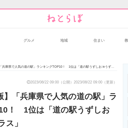
グルメ
地域
住まい
と未来を見通す
スマホと通信の最新トレンド
進化するPCとデ
「兵庫県で人気の道の駅」ランキングTOP10！ 1位は「道の駅うずしお inうずまちテラス」
のいまが分かる
企業ITのトレンドを詳説
経営リーダーの
2023/08/22 09:00（公開）
2023/08/22 09:00（更新）
8月版】「兵庫県で人気の道の駅」ラ
T製品の総合サイト
IT製品の技術・比較・事例
製造業のIT導入
P10！ 1位は「道の駅うずしお
テラス」