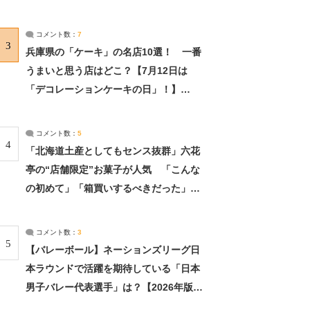
れました」（2/2） | ライフ ねとらぼリ
サーチ：2ページ目
コメント数：
7
3
兵庫県の「ケーキ」の名店10選！ 一番
うまいと思う店はどこ？【7月12日は
「デコレーションケーキの日」！】
（2/4） | 兵庫県 ねとらぼリサーチ：2ペ
ージ目
コメント数：
5
4
「北海道土産としてもセンス抜群」六花
亭の“店舗限定”お菓子が人気 「こんな
の初めて」「箱買いするべきだった」
（1/2） | 北海道 ねとらぼリサーチ
コメント数：
3
5
【バレーボール】ネーションズリーグ日
本ラウンドで活躍を期待している「日本
男子バレー代表選手」は？【2026年版・
人気投票実施中】（投票結果） | スポー