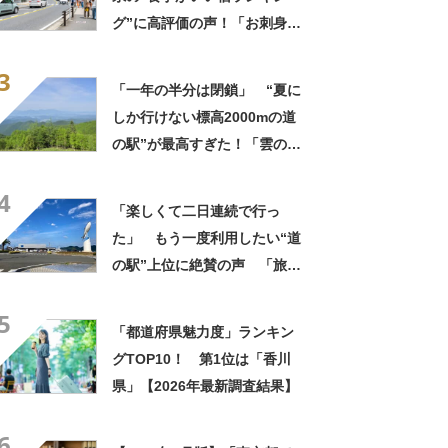
グ”に高評価の声！「お刺身と
ご飯が特に美味しい」「露天
3
風呂で夜空の星も」
「一年の半分は閉鎖」 “夏に
しか行けない標高2000mの道
の駅”が最高すぎた！「雲の上
でショッピング」「北アルプ
4
ス一望の絶景がヤバい」
「楽しくて二日連続で行っ
た」 もう一度利用したい“道
の駅”上位に絶賛の声 「旅の
疲れも癒される」「潮風を感
5
じながら食事ができる」「魚
「都道府県魅力度」ランキン
がとても新鮮で安い」「前か
グTOP10！ 第1位は「香川
ら行きたくてやっと実現」
県」【2026年最新調査結果】
6