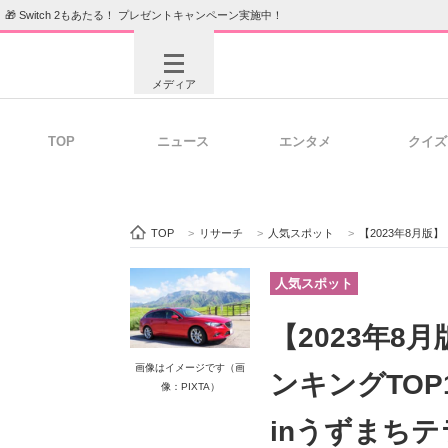
🎁 Switch 2もあたる！ プレゼントキャンペーン実施中！
メディア
TOP
ニュース
エンタメ
クイズ
注目記事を集めた総合ページ
ITの今
TOP
>
リサーチ
>
人気スポット
>
【2023年8月版】
ビジネスと働き方のヒント
AI活用
人気スポット
【2023年
ITエンジニア向け専門サイト
企業向けI
画像はイメージです（画
ンキングTO
像：PIXTA）
inうずまち