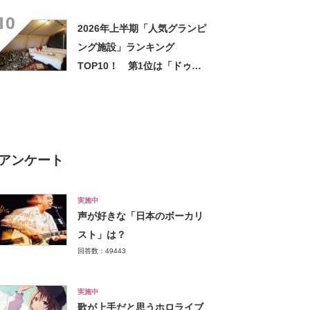
SA(上り)」【2024年5月版／
10
Googleクチコミ調べ】
2026年上半期「人気グランピ
ング施設」ランキング
TOP10！ 第1位は「ドゥカ
ーレ・ガーデンホテル・九十
九里（千葉県）」【2026年最
新調査結果】
アンケート
実施中
声が好きな「日本のボーカリ
スト」は？
回答数：49443
実施中
歌が上手だと思うホロライブ