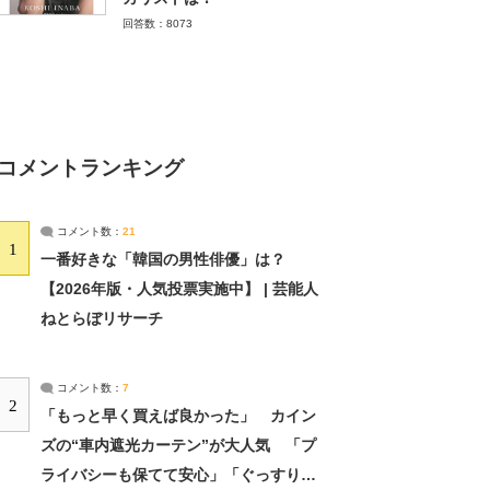
回答数：8073
コメントランキング
コメント数：
21
1
一番好きな「韓国の男性俳優」は？
【2026年版・人気投票実施中】 | 芸能人
ねとらぼリサーチ
コメント数：
7
2
「もっと早く買えば良かった」 カイン
ズの“車内遮光カーテン”が大人気 「プ
ライバシーも保てて安心」「ぐっすり眠