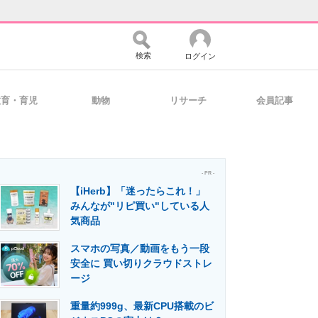
検索
ログイン
教育・育児
動物
リサーチ
会員記事
バイスの未来
好きが集まる 比べて選べる
- PR -
【iHerb】「迷ったらこれ！」
コミュニティ
マーケ×ITの今がよく分かる
みんなが"リピ買い"している人
気商品
スマホの写真／動画をもう一段
・活用を支援
安全に 買い切りクラウドストレ
ージ
重量約999g、最新CPU搭載のビ