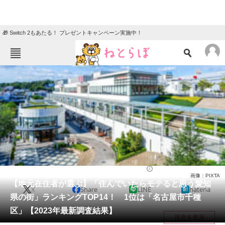
🎁 Switch 2もあたる！ プレゼントキャンペーン実施中！
ねとらぼメニュー
TOP
ニュース
エンタメ
クイズ
グルメ
地域
住まい
教育・育児
動物
リサーチ
ライフ
2023/08/22 18:55（公開）
画像：PIXTA
会員記事
【地元在住者が選ぶ】「住んでいたらモテると思う愛知
X
Share
LINE
hatena
県の街」ランキングTOP14！ 1位は「名古屋市千種
メディア
区」【2023年最新調査結果】
目次を表示
注目記事を集めた総合ページ