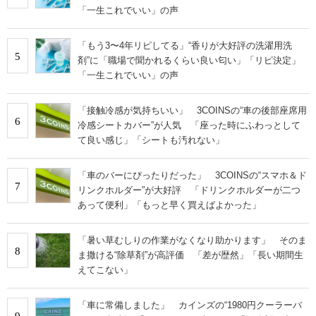
「一生これでいい」の声
「もう3〜4年リピしてる」“香りが大好評の洗濯用洗
5
剤”に「職場で聞かれるくらい良い匂い」「リピ決定」
「一生これでいい」の声
「接触冷感が気持ちいい」 3COINSの“車の後部座席用
6
冷感シートカバー”が人気 「座った時にふわっとして
て良い感じ」「シートも汚れない」
「車のバーにぴったりだった」 3COINSの“スマホ＆ド
7
リンクホルダー”が大好評 「ドリンクホルダーが二つ
あって便利」「もっと早く買えばよかった」
「暑い草むしりの作業がなくなり助かります」 そのま
8
ま撒ける“除草剤”が高評価 「差が歴然」「長い期間生
えてこない」
「車に常備しました」 カインズの“1980円クーラーバ
9