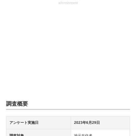
advertisement
企業向けIT製品の総合サイト
IT製品の技術・比較・事例
製造業のIT導入・活用を支援
モノづくり技術者専門サイト
エレクトロニクス専門サイト
電子設計の基本と応用
エネルギーの専門メディア
建設×テクノロジーの最前線
調査概要
ちょっと気になるネットの話題
アンケート実施日
2023年6月29日
調査対象
地元在住者