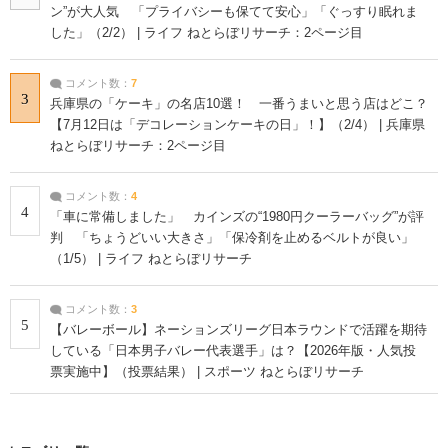
ン”が大人気 「プライバシーも保てて安心」「ぐっすり眠れま
した」（2/2） | ライフ ねとらぼリサーチ：2ページ目
コメント数：
7
3
兵庫県の「ケーキ」の名店10選！ 一番うまいと思う店はどこ？
【7月12日は「デコレーションケーキの日」！】（2/4） | 兵庫県
ねとらぼリサーチ：2ページ目
コメント数：
4
4
「車に常備しました」 カインズの“1980円クーラーバッグ”が評
判 「ちょうどいい大きさ」「保冷剤を止めるベルトが良い」
（1/5） | ライフ ねとらぼリサーチ
コメント数：
3
5
【バレーボール】ネーションズリーグ日本ラウンドで活躍を期待
している「日本男子バレー代表選手」は？【2026年版・人気投
票実施中】（投票結果） | スポーツ ねとらぼリサーチ