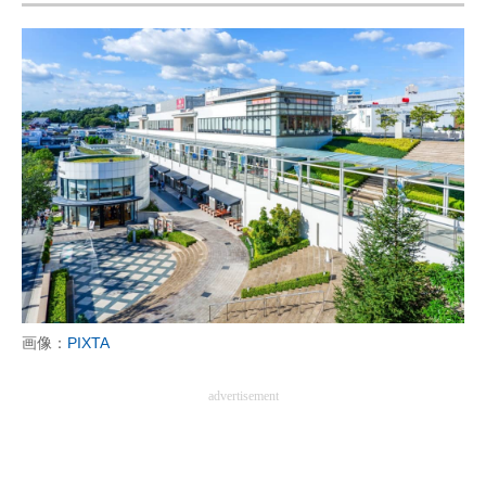
画像：
PIXTA
advertisement