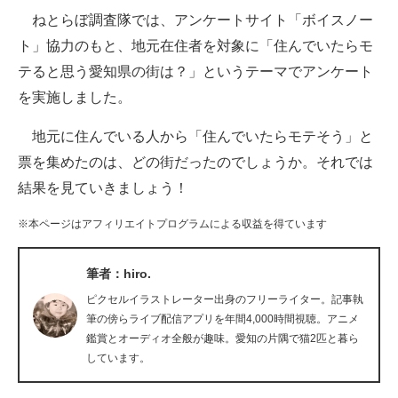
ねとらぼ調査隊では、アンケートサイト「ボイスノー
ITの今と未来を見通す
ト」協力のもと、地元在住者を対象に「住んでいたらモ
テると思う愛知県の街は？」というテーマでアンケート
スマホと通信の最新トレンド
を実施しました。
進化するPCとデバイスの未来
地元に住んでいる人から「住んでいたらモテそう」と
好きが集まる 比べて選べる
票を集めたのは、どの街だったのでしょうか。それでは
結果を見ていきましょう！
ビジネスと働き方のヒント
※本ページはアフィリエイトプログラムによる収益を得ています
AI活用のいまが分かる
企業ITのトレンドを詳説
筆者：hiro.
ピクセルイラストレーター出身のフリーライター。記事執
経営リーダーのコミュニティ
筆の傍らライブ配信アプリを年間4,000時間視聴。アニメ
鑑賞とオーディオ全般が趣味。愛知の片隅で猫2匹と暮ら
マーケ×ITの今がよく分かる
しています。
ITエンジニア向け専門サイト