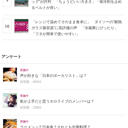
ッグ”が評判 「ちょうどいい大きさ」「保冷剤を止め
るベルトが良い」
「レンジで温めてそのまま食卓に」 ダイソーの“耐熱
10
ガラス製容器”に高評価の声 「冷蔵庫にぴったり」
「フタが簡単で使いやすい」
アンケート
実施中
声が好きな「日本のボーカリスト」は？
回答数：49563
実施中
歌が上手だと思うホロライブのメンバーは？
回答数：23893
実施中
ラーメンって日本食？それとも中華料理？