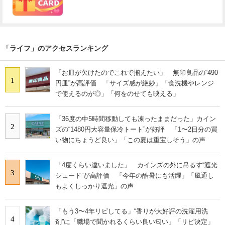
「ライフ」のアクセスランキング
「お皿が欠けたのでこれで揃えたい」 無印良品の“490
1
円皿”が高評価 「サイズ感が絶妙」「食洗機やレンジ
で使えるのが◎」「何をのせても映える」
「36度の中5時間移動しても凍ったままだった」カイン
2
ズの“1480円大容量保冷トート”が好評 「1〜2日分の買
い物にちょうど良い」「この夏は重宝しそう」の声
「4度くらい違いました」 カインズの外に吊るす“遮光
3
シェード”が高評価 「今年の酷暑にも活躍」「風通し
もよくしっかり遮光」の声
「もう3〜4年リピしてる」“香りが大好評の洗濯用洗
4
剤”に「職場で聞かれるくらい良い匂い」「リピ決定」