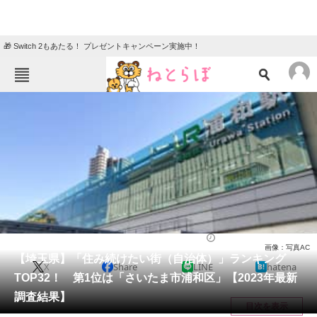
🎁 Switch 2もあたる！ プレゼントキャンペーン実施中！
ねとらぼメニュー
TOP
ニュース
エンタメ
クイズ
グルメ
地域
住まい
教育・育児
動物
リサーチ
住まい
2023/09/13 20:45（公開）
画像：写真AC
会員記事
【埼玉県】「住み続けたい街（自治体）」ランキング
X
Share
LINE
hatena
TOP32！ 第1位は「さいたま市浦和区」【2023年最新
メディア
調査結果】
目次を表示
注目記事を集めた総合ページ