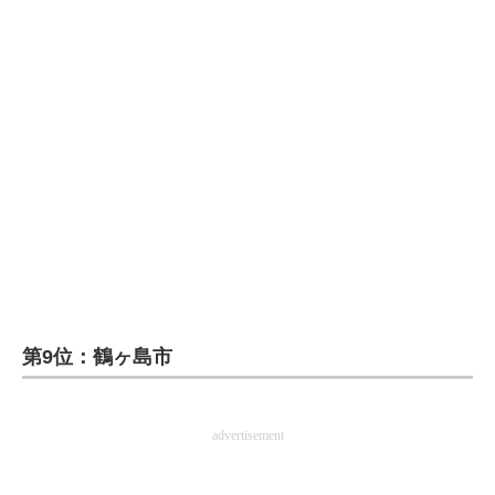
企業向けIT製品の総合サイト
IT製品の技術・比較・事例
製造業のIT導入・活用を支援
モノづくり技術者専門サイト
エレクトロニクス専門サイト
電子設計の基本と応用
エネルギーの専門メディア
第9位：鶴ヶ島市
建設×テクノロジーの最前線
ちょっと気になるネットの話題
advertisement