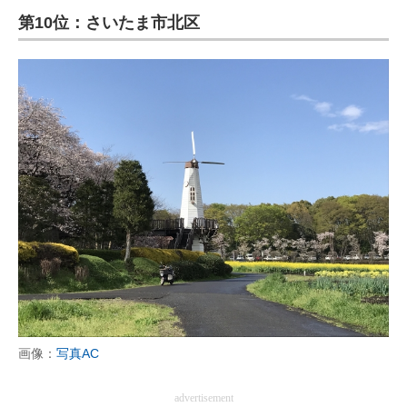
第10位：さいたま市北区
ITの今と未来を見通す
スマホと通信の最新トレンド
進化するPCとデバイスの未来
好きが集まる 比べて選べる
ビジネスと働き方のヒント
AI活用のいまが分かる
企業ITのトレンドを詳説
経営リーダーのコミュニティ
マーケ×ITの今がよく分かる
画像：
写真AC
ITエンジニア向け専門サイト
advertisement