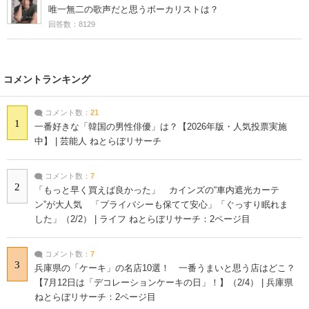
唯一無二の歌声だと思うボーカリストは？
回答数：8129
コメントランキング
コメント数：
21
1
一番好きな「韓国の男性俳優」は？【2026年版・人気投票実施
中】 | 芸能人 ねとらぼリサーチ
コメント数：
7
2
「もっと早く買えば良かった」 カインズの“車内遮光カーテ
ン”が大人気 「プライバシーも保てて安心」「ぐっすり眠れま
した」（2/2） | ライフ ねとらぼリサーチ：2ページ目
コメント数：
7
3
兵庫県の「ケーキ」の名店10選！ 一番うまいと思う店はどこ？
【7月12日は「デコレーションケーキの日」！】（2/4） | 兵庫県
ねとらぼリサーチ：2ページ目