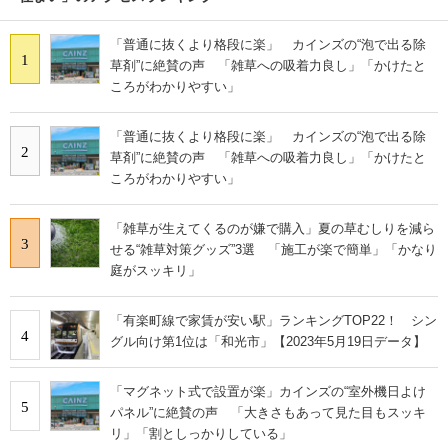
「普通に抜くより格段に楽」 カインズの“泡で出る除
1
草剤”に絶賛の声 「雑草への吸着力良し」「かけたと
ころがわかりやすい」
「普通に抜くより格段に楽」 カインズの“泡で出る除
2
草剤”に絶賛の声 「雑草への吸着力良し」「かけたと
ころがわかりやすい」
「雑草が生えてくるのが嫌で購入」夏の草むしりを減ら
3
せる“雑草対策グッズ”3選 「施工が楽で簡単」「かなり
庭がスッキリ」
「有楽町線で家賃が安い駅」ランキングTOP22！ シン
4
グル向け第1位は「和光市」【2023年5月19日データ】
「マグネット式で設置が楽」カインズの“室外機日よけ
5
パネル”に絶賛の声 「大きさもあって見た目もスッキ
リ」「割としっかりしている」