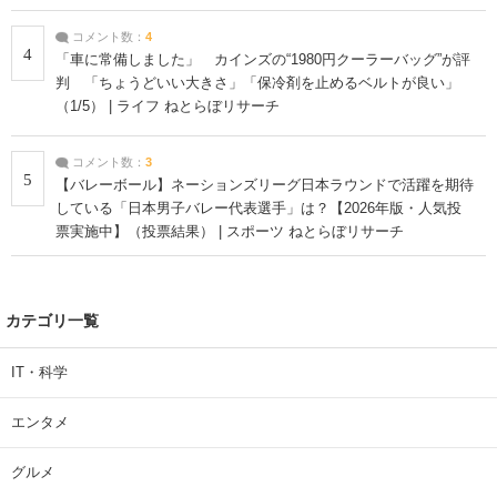
コメント数：
4
4
「車に常備しました」 カインズの“1980円クーラーバッグ”が評
判 「ちょうどいい大きさ」「保冷剤を止めるベルトが良い」
（1/5） | ライフ ねとらぼリサーチ
コメント数：
3
5
【バレーボール】ネーションズリーグ日本ラウンドで活躍を期待
している「日本男子バレー代表選手」は？【2026年版・人気投
票実施中】（投票結果） | スポーツ ねとらぼリサーチ
カテゴリ一覧
IT・科学
エンタメ
グルメ