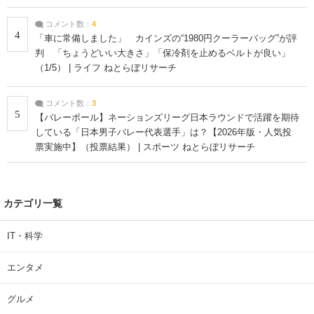
コメント数：
4
4
「車に常備しました」 カインズの“1980円クーラーバッグ”が評
判 「ちょうどいい大きさ」「保冷剤を止めるベルトが良い」
（1/5） | ライフ ねとらぼリサーチ
コメント数：
3
5
【バレーボール】ネーションズリーグ日本ラウンドで活躍を期待
している「日本男子バレー代表選手」は？【2026年版・人気投
票実施中】（投票結果） | スポーツ ねとらぼリサーチ
カテゴリ一覧
IT・科学
エンタメ
グルメ