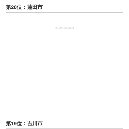
第20位：蓮田市
ITの今と未来を見通す
スマホと通信の最新トレンド
advertisement
進化するPCとデバイスの未来
好きが集まる 比べて選べる
ビジネスと働き方のヒント
AI活用のいまが分かる
企業ITのトレンドを詳説
経営リーダーのコミュニティ
マーケ×ITの今がよく分かる
第19位：吉川市
ITエンジニア向け専門サイト