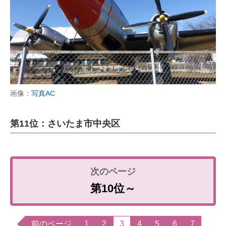
画像：
写真AC
第11位：さいたま市中央区
第10位～
前のページ
1
2
3
4
5
6
7