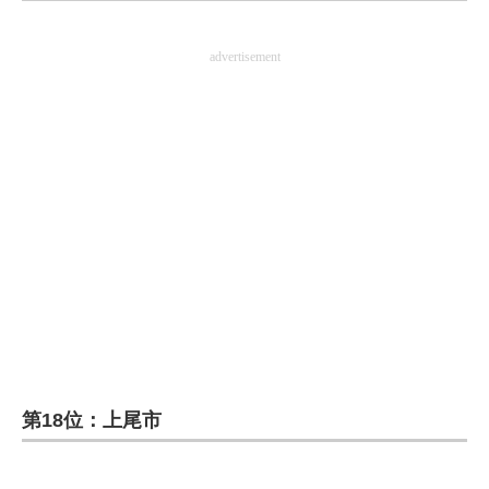
企業向けIT製品の総合サイト
advertisement
IT製品の技術・比較・事例
製造業のIT導入・活用を支援
モノづくり技術者専門サイト
エレクトロニクス専門サイト
電子設計の基本と応用
エネルギーの専門メディア
建設×テクノロジーの最前線
ちょっと気になるネットの話題
第18位：上尾市