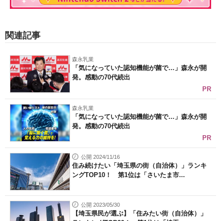
関連記事
森永乳業
「気になっていた認知機能が菌で…」森永が開
発。感動の70代続出
PR
森永乳業
「気になっていた認知機能が菌で…」森永が開
発。感動の70代続出
PR
公開 2024/11/16
住み続けたい「埼玉県の街（自治体）」ランキ
ングTOP10！ 第1位は「さいたま市...
公開 2023/05/30
【埼玉県民が選ぶ】「住みたい街（自治体）」