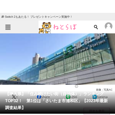
🎁 Switch 2もあたる！ プレゼントキャンペーン実施中！
ねとらぼメニュー
TOP
ニュース
エンタメ
クイズ
グルメ
地域
住まい
教育・育児
動物
リサーチ
住まい
2023/09/13 20:45（公開）
画像：写真AC
会員記事
【埼玉県】「住み続けたい街（自治体）」ランキング
X
Share
LINE
hatena
TOP32！ 第1位は「さいたま市浦和区」【2023年最新
メディア
調査結果】
目次を表示
注目記事を集めた総合ページ