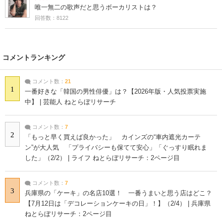
唯一無二の歌声だと思うボーカリストは？
回答数：8122
コメントランキング
コメント数：
21
1
一番好きな「韓国の男性俳優」は？【2026年版・人気投票実施
中】 | 芸能人 ねとらぼリサーチ
コメント数：
7
2
「もっと早く買えば良かった」 カインズの“車内遮光カーテ
ン”が大人気 「プライバシーも保てて安心」「ぐっすり眠れま
した」（2/2） | ライフ ねとらぼリサーチ：2ページ目
コメント数：
7
3
兵庫県の「ケーキ」の名店10選！ 一番うまいと思う店はどこ？
【7月12日は「デコレーションケーキの日」！】（2/4） | 兵庫県
ねとらぼリサーチ：2ページ目