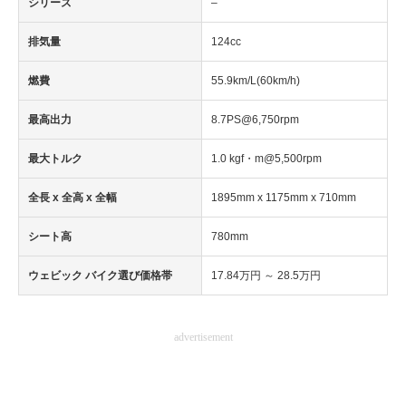
シリーズ
–
排気量
124cc
燃費
55.9km/L(60km/h)
最高出力
8.7PS@6,750rpm
最大トルク
1.0 kgf・m@5,500rpm
全長 x 全高 x 全幅
1895mm x 1175mm x 710mm
シート高
780mm
ウェビック バイク選び価格帯
17.84万円 ～ 28.5万円
advertisement