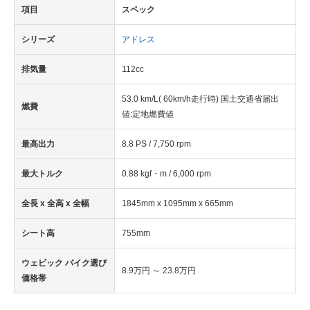
項目
スペック
シリーズ
アドレス
排気量
112cc
53.0 km/L( 60km/h走行時) 国土交通省届出
燃費
値:定地燃費値
最高出力
8.8 PS / 7,750 rpm
最大トルク
0.88 kgf・m / 6,000 rpm
全長 x 全高 x 全幅
1845mm x 1095mm x 665mm
シート高
755mm
ウェビック バイク選び
8.9万円 ～ 23.8万円
価格帯