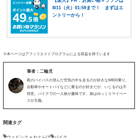
【楽天】PR：お買い物マラソンは
8/11（火）01:59まで！ まずはエ
ントリーから！
※本ページはアフィリエイトプログラムによる収益を得ています
筆者：二輪児
夜のバイパスの澄んだ空気の中を走るのが好きなW800乗り。
自動車やオートバイなどに乗るのが好きだが、いじるのは不
得意。バイクでの一人旅が趣味です。旅はゆっくりマイペー
スが主義。
関連タグ
ウェビック × ねとらぼ
バイク