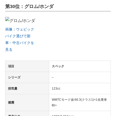
第30位：グロム/ホンダ
ITの今と未来を見通す
スマホと通信の最新トレンド
画像：ウェビック
進化するPCとデバイスの未来
バイク選びで新
車・中古バイクを
好きが集まる 比べて選べる
見る
ビジネスと働き方のヒント
項目
スペック
AI活用のいまが分かる
シリーズ
–
企業ITのトレンドを詳説
排気量
123cc
経営リーダーのコミュニティ
WMTCモード値:66.3(クラス1)<1名乗車
マーケ×ITの今がよく分かる
燃費
時>
ITエンジニア向け専門サイト