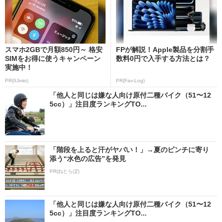
スマホ2GBで月額850円～ 格安
FPが解説！Apple製品を分割手
SIMをお得に使うキャンペーン
数料0円で入手する方法とは？
実施中！
PR(IIJmio)
PR(Fav-Log)
「他人と同じは嫌な人向け原付二種バイク（51〜12
5cc）」注目度ランキングTO...
「階段を上ると汗がヤバい！」→夏のピンチに寄り
添う“水色の広告”を発見
PR(ねとらぼ)
「他人と同じは嫌な人向け原付二種バイク（51〜12
5cc）」注目度ランキングTO...