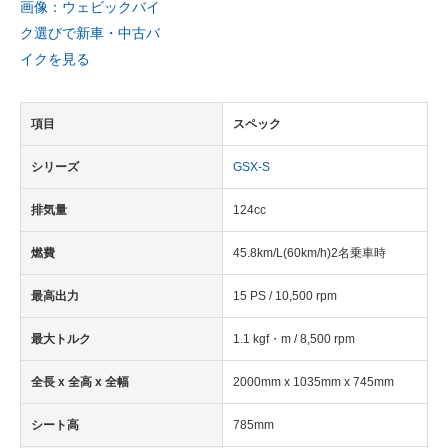
画像：ウェビックバイ
ク選びで新車・中古バ
イクを見る
項目
スペック
シリーズ
GSX-S
排気量
124cc
燃費
45.8km/L(60km/h)2名乗車時
最高出力
15 PS / 10,500 rpm
最大トルク
1.1 kgf・m / 8,500 rpm
全長 x 全高 x 全幅
2000mm x 1035mm x 745mm
シート高
785mm