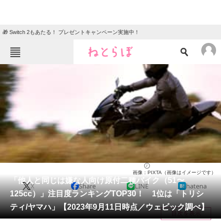
🎁 Switch 2もあたる！ プレゼントキャンペーン実施中！
ねとらぼメニュー
TOP
ニュース
エンタメ
クイズ
グルメ
地域
住まい
教育・育児
動物
リサーチ
バイク
2023/09/23 19:20（公開）
画像：PIXTA（画像はイメージです）
会員記事
「他人と同じは嫌な人向け原付二種バイク（51〜
X
Share
LINE
hatena
125cc）」注目度ランキングTOP30！ 1位は「トリシ
メディア
ティ/ヤマハ」【2023年9月11日時点／ウェビック調べ】
目次を表示
注目記事を集めた総合ページ