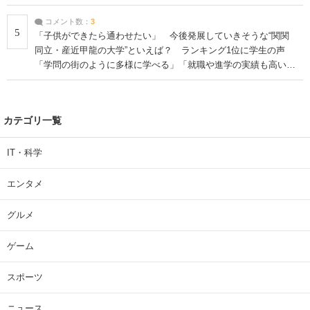
コメント数：
3
5
「子供ができたら通わせたい」 今後発展していきそうな“関関
同立・産近甲龍の大学”といえば？ ランキング1位に学生の声
「学問の街のように多様に学べる」「就職や進学の実績も高い」
| 大学 ねとらぼリサーチ
カテゴリ一覧
IT・科学
エンタメ
グルメ
ゲーム
スポーツ
ニュース