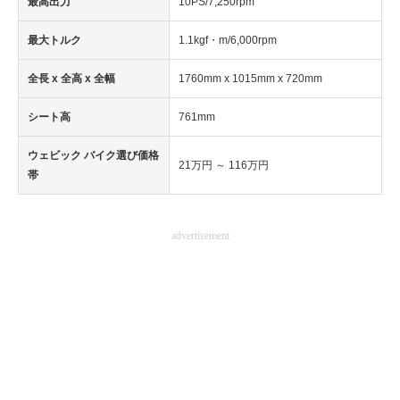
最高出力
10PS/7,250rpm
企業向けIT製品の総合サイト
最大トルク
1.1kgf・m/6,000rpm
IT製品の技術・比較・事例
全長 x 全高 x 全幅
1760mm x 1015mm x 720mm
製造業のIT導入・活用を支援
シート高
761mm
モノづくり技術者専門サイト
ウェビック バイク選び価格
21万円 ～ 116万円
エレクトロニクス専門サイト
帯
電子設計の基本と応用
advertisement
エネルギーの専門メディア
建設×テクノロジーの最前線
ちょっと気になるネットの話題