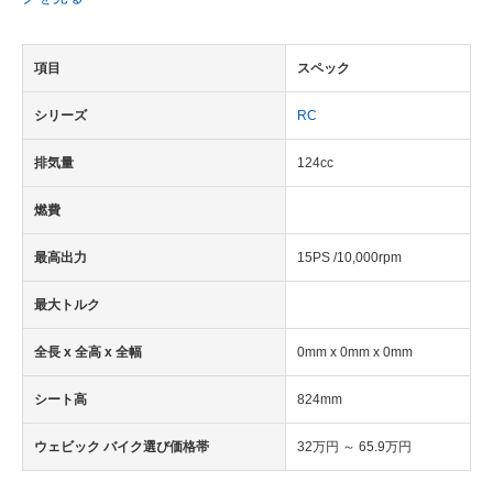
項目
スペック
シリーズ
RC
排気量
124cc
燃費
最高出力
15PS /10,000rpm
最大トルク
全長 x 全高 x 全幅
0mm x 0mm x 0mm
シート高
824mm
ウェビック バイク選び価格帯
32万円 ～ 65.9万円