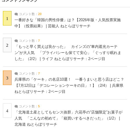
コメント数：
20
1
一番好きな「韓国の男性俳優」は？【2026年版・人気投票実施
中】（投票結果） | 芸能人 ねとらぼリサーチ
コメント数：
7
2
「もっと早く買えば良かった」 カインズの“車内遮光カーテ
ン”が大人気 「プライバシーも保てて安心」「ぐっすり眠れま
した」（2/2） | ライフ ねとらぼリサーチ：2ページ目
コメント数：
7
3
兵庫県の「ケーキ」の名店10選！ 一番うまいと思う店はどこ？
【7月12日は「デコレーションケーキの日」！】（2/4） | 兵庫県
ねとらぼリサーチ：2ページ目
コメント数：
5
4
「北海道土産としてもセンス抜群」六花亭の“店舗限定”お菓子が
人気 「こんなの初めて」「箱買いするべきだった」（1/2） |
北海道 ねとらぼリサーチ