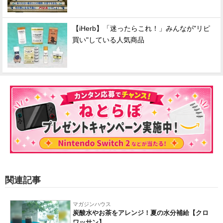
【iHerb】「迷ったらこれ！」みんなが"リピ
買い"している人気商品
関連記事
マガジンハウス
炭酸水やお茶をアレンジ！夏の水分補給【クロ
ワッサン】