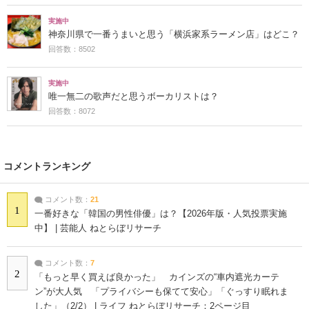
実施中
神奈川県で一番うまいと思う「横浜家系ラーメン店」はどこ？
回答数：8502
実施中
唯一無二の歌声だと思うボーカリストは？
回答数：8072
コメントランキング
コメント数：
21
1
一番好きな「韓国の男性俳優」は？【2026年版・人気投票実施
中】 | 芸能人 ねとらぼリサーチ
コメント数：
7
2
「もっと早く買えば良かった」 カインズの“車内遮光カーテ
ン”が大人気 「プライバシーも保てて安心」「ぐっすり眠れま
した」（2/2） | ライフ ねとらぼリサーチ：2ページ目