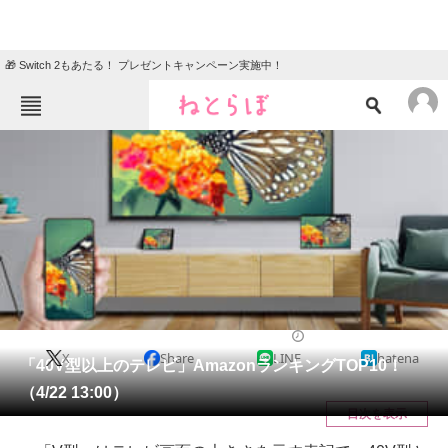
🎁 Switch 2もあたる！ プレゼントキャンペーン実施中！
ねとらぼメニュー
TOP
ニュース
エンタメ
クイズ
グルメ
地域
住まい
教育・育児
動物
リサーチ
家電・PC・カメラ
2021/04/22 19:50（公開）
X
Share
LINE
hatena
会員記事
「40V型以上のテレビ」AmazonランキングTOP10！
（4/22 13:00）
メディア
目次を表示
注目記事を集めた総合ページ