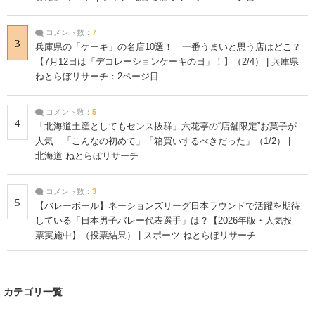
コメント数：
7
3
兵庫県の「ケーキ」の名店10選！ 一番うまいと思う店はどこ？
【7月12日は「デコレーションケーキの日」！】（2/4） | 兵庫県
ねとらぼリサーチ：2ページ目
コメント数：
5
4
「北海道土産としてもセンス抜群」六花亭の“店舗限定”お菓子が
人気 「こんなの初めて」「箱買いするべきだった」（1/2） |
北海道 ねとらぼリサーチ
コメント数：
3
5
【バレーボール】ネーションズリーグ日本ラウンドで活躍を期待
している「日本男子バレー代表選手」は？【2026年版・人気投
票実施中】（投票結果） | スポーツ ねとらぼリサーチ
カテゴリ一覧