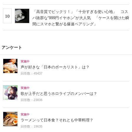
「高音質でビックリ！」「十分すぎる使い心地」 コス
10
パ抜群な“999円イヤホン”が大人気 「ケースを開けた瞬
間にスマホと繋がる爆速ペアリング」
アンケート
実施中
声が好きな「日本のボーカリスト」は？
回答数：49437
実施中
歌が上手だと思うホロライブのメンバーは？
回答数：23836
実施中
ラーメンって日本食？それとも中華料理？
回答数：19635