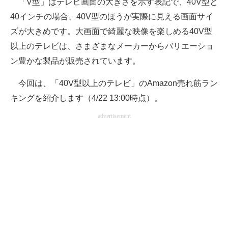
「V型」はテレビ画面の大きさを示す表記で、40V型と
40インチの場合、40V型のほうが実際に見える画面サイ
ITの今と未来を見通す
ズが大きめです。大画面で綺麗な映像を楽しめる40V型
スマホと通信の最新トレンド
以上のテレビは、さまざまなメーカーからバリエーショ
ン豊かな製品が販売されています。
進化するPCとデバイスの未来
今回は、「40V型以上のテレビ」のAmazon売れ筋ラン
好きが集まる 比べて選べる
キングを紹介します（4/22 13:00時点）。
ビジネスと働き方のヒント
advertisement
AI活用のいまが分かる
企業ITのトレンドを詳説
経営リーダーのコミュニティ
マーケ×ITの今がよく分かる
ITエンジニア向け専門サイト