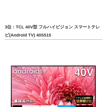
企業向けIT製品の総合サイト
IT製品の技術・比較・事例
製造業のIT導入・活用を支援
3位：TCL 40V型 フルハイビジョン スマートテレ
ビ(Android TV) 40S515
モノづくり技術者専門サイト
エレクトロニクス専門サイト
電子設計の基本と応用
エネルギーの専門メディア
建設×テクノロジーの最前線
ちょっと気になるネットの話題