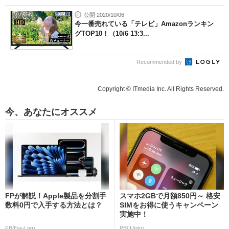
公開 2020/10/06
今一番売れている「テレビ」Amazonランキン
グTOP10！（10/6 13:3...
Recommended by
Copyright © ITmedia Inc. All Rights Reserved.
今、あなたにオススメ
FPが解説！Apple製品を分割手
スマホ2GBで月額850円～ 格安
数料0円で入手する方法とは？
SIMをお得に使うキャンペーン
実施中！
PR(Fav-Log)
PR(IIJmio)