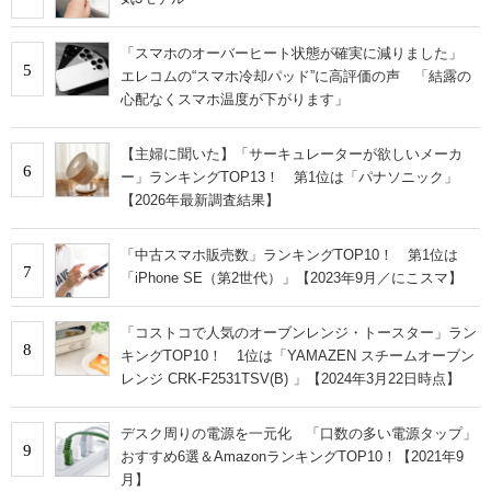
「スマホのオーバーヒート状態が確実に減りました」
5
エレコムの“スマホ冷却パッド”に高評価の声 「結露の
心配なくスマホ温度が下がります」
【主婦に聞いた】「サーキュレーターが欲しいメーカ
6
ー」ランキングTOP13！ 第1位は「パナソニック」
【2026年最新調査結果】
「中古スマホ販売数」ランキングTOP10！ 第1位は
7
「iPhone SE（第2世代）」【2023年9月／にこスマ】
「コストコで人気のオーブンレンジ・トースター」ラン
8
キングTOP10！ 1位は「YAMAZEN スチームオーブン
レンジ CRK-F2531TSV(B) 」【2024年3月22日時点】
デスク周りの電源を一元化 「口数の多い電源タップ」
9
おすすめ6選＆AmazonランキングTOP10！【2021年9
月】