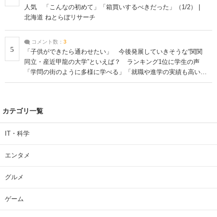
人気 「こんなの初めて」「箱買いするべきだった」（1/2） |
北海道 ねとらぼリサーチ
コメント数：
3
5
「子供ができたら通わせたい」 今後発展していきそうな“関関
同立・産近甲龍の大学”といえば？ ランキング1位に学生の声
「学問の街のように多様に学べる」「就職や進学の実績も高い」
| 大学 ねとらぼリサーチ
カテゴリ一覧
IT・科学
エンタメ
グルメ
ゲーム