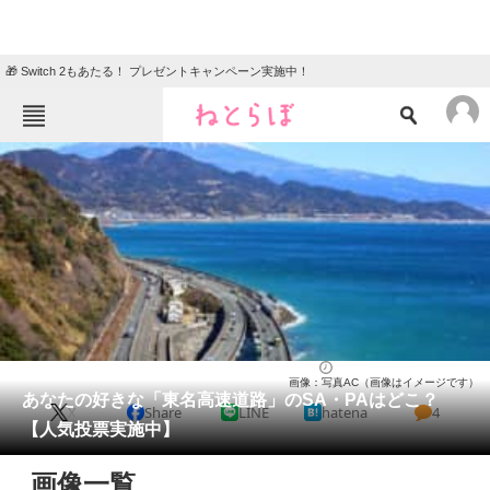
🎁 Switch 2もあたる！ プレゼントキャンペーン実施中！
ねとらぼメニュー
TOP
ニュース
エンタメ
クイズ
グルメ
地域
住まい
教育・育児
動物
リサーチ
人気スポット
2023/09/23 21:40（公開）
画像：写真AC（画像はイメージです）
会員記事
あなたの好きな「東名高速道路」のSA・PAはどこ？
X
Share
LINE
hatena
4
【人気投票実施中】
メディア
画像一覧
注目記事を集めた総合ページ