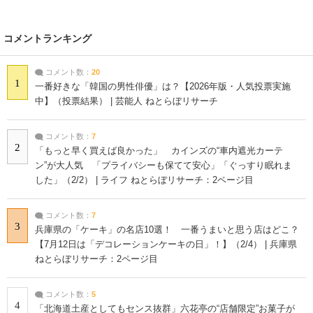
コメントランキング
コメント数：
20
1
一番好きな「韓国の男性俳優」は？【2026年版・人気投票実施
中】（投票結果） | 芸能人 ねとらぼリサーチ
コメント数：
7
2
「もっと早く買えば良かった」 カインズの“車内遮光カーテ
ン”が大人気 「プライバシーも保てて安心」「ぐっすり眠れま
した」（2/2） | ライフ ねとらぼリサーチ：2ページ目
コメント数：
7
3
兵庫県の「ケーキ」の名店10選！ 一番うまいと思う店はどこ？
【7月12日は「デコレーションケーキの日」！】（2/4） | 兵庫県
ねとらぼリサーチ：2ページ目
コメント数：
5
4
「北海道土産としてもセンス抜群」六花亭の“店舗限定”お菓子が