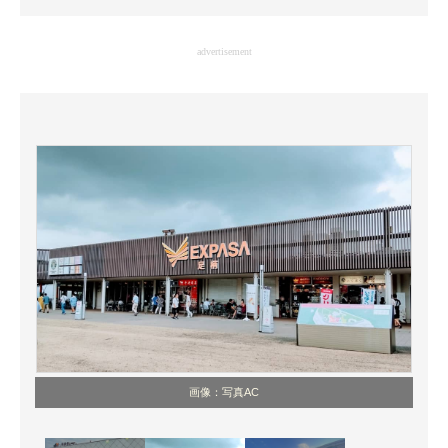
企業向けIT製品の総合サイト
advertisement
IT製品の技術・比較・事例
製造業のIT導入・活用を支援
モノづくり技術者専門サイト
エレクトロニクス専門サイト
電子設計の基本と応用
エネルギーの専門メディア
建設×テクノロジーの最前線
ちょっと気になるネットの話題
画像：写真AC