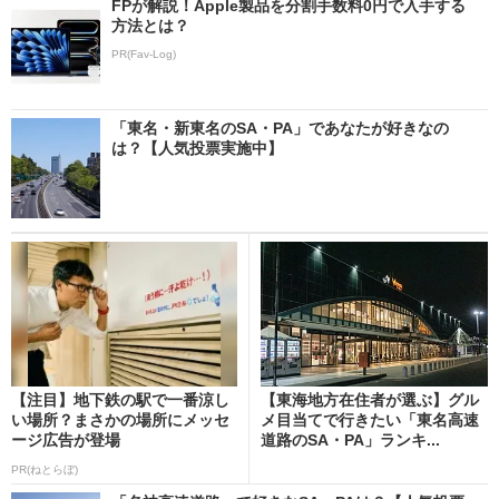
FPが解説！Apple製品を分割手数料0円で入手する
方法とは？
PR(Fav-Log)
「東名・新東名のSA・PA」であなたが好きなの
は？【人気投票実施中】
【注目】地下鉄の駅で一番涼し
【東海地方在住者が選ぶ】グル
い場所？まさかの場所にメッセ
メ目当てで行きたい「東名高速
ージ広告が登場
道路のSA・PA」ランキ...
PR(ねとらぼ)