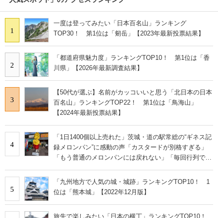
一度は登ってみたい「日本百名山」ランキング
1
TOP30！ 第1位は「剱岳」【2023年最新投票結果】
「都道府県魅力度」ランキングTOP10！ 第1位は「香
2
川県」【2026年最新調査結果】
【50代が選ぶ】名前がカッコいいと思う「北日本の日本
3
百名山」ランキングTOP22！ 第1位は「鳥海山」
【2024年最新投票結果】
「1日1400個以上売れた」茨城・道の駅常総の“ギネス記
4
録メロンパン”に感動の声「カスタードが別格すぎる」
「もう普通のメロンパンには戻れない」「毎回行列で購
入できるかドキドキ！」
「九州地方で人気の城・城跡」ランキングTOP10！ 1
5
位は「熊本城」【2022年12月版】
旅先で楽しみたい「日本の横丁」ランキングTOP10！