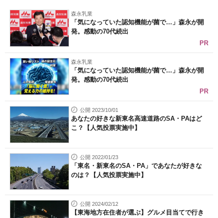
森永乳業
「気になっていた認知機能が菌で…」森永が開
発。感動の70代続出
PR
森永乳業
「気になっていた認知機能が菌で…」森永が開
発。感動の70代続出
PR
公開 2023/10/01
あなたの好きな新東名高速道路のSA・PAはど
こ？【人気投票実施中】
公開 2022/01/23
「東名・新東名のSA・PA」であなたが好きな
のは？【人気投票実施中】
公開 2024/02/12
【東海地方在住者が選ぶ】グルメ目当てで行き