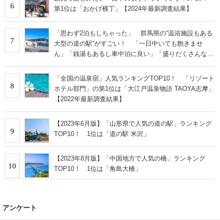
6
第1位は「おかげ横丁」【2024年最新調査結果】
「思わず2泊もしちゃった」 群馬県の“温浴施設もある
7
大型の道の駅”がすごい！ 「一日中いても飽きませ
ん」「銭湯もあるし車中泊に良い」「盛りだくさんな道
の駅」など絶賛の声
「全国の温泉宿」人気ランキングTOP10！ 「リゾート
8
ホテル部門」の第1位は「大江戸温泉物語 TAOYA志摩」
【2022年最新調査結果】
【2023年6月版】「山形県で人気の道の駅」ランキング
9
TOP10！ 1位は「道の駅 米沢」
【2023年8月版】「中国地方で人気の橋」ランキング
10
TOP10！ 1位は「角島大橋」
アンケート