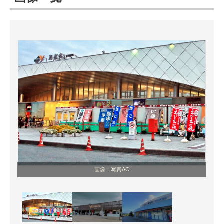
ITの今と未来を見通す
スマホと通信の最新トレンド
進化するPCとデバイスの未来
好きが集まる 比べて選べる
ビジネスと働き方のヒント
AI活用のいまが分かる
企業ITのトレンドを詳説
画像：写真AC
経営リーダーのコミュニティ
マーケ×ITの今がよく分かる
ITエンジニア向け専門サイト