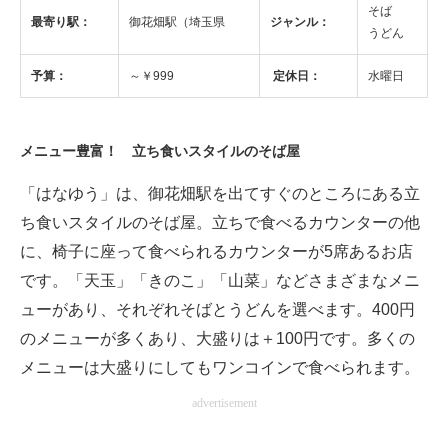
そば
最寄り駅：
御花畑駅（埼玉県
ジャンル：
うどん
ITの今と未来を見通す
予算：
～￥999
定休日：
水曜日
スマホと通信の最新トレンド
進化するPCとデバイスの未来
メニュー豊富！ 立ち食いスタイルのそば屋
好きが集まる 比べて選べる
「はなゆう」は、御花畑駅を出てすぐのところにある立
ビジネスと働き方のヒント
ち食いスタイルのそば屋。立ちで食べるカウンターの他
に、椅子に座って食べられるカウンターが5席あるお店
AI活用のいまが分かる
です。「天玉」「きのこ」「山菜」などさまざまなメニ
企業ITのトレンドを詳説
ューがあり、それぞれそばとうどんを選べます。400円
のメニューが多くあり、大盛りは＋100円です。多くの
経営リーダーのコミュニティ
メニューは大盛りにしてもワンコインで食べられます。
マーケ×ITの今がよく分かる
advertisement
ITエンジニア向け専門サイト