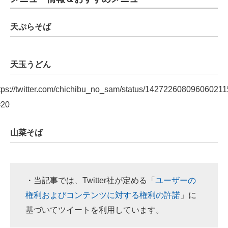
天ぷらそば
天玉うどん
tps://twitter.com/chichibu_no_sam/status/14272260809606021
=20
山菜そば
・当記事では、Twitter社が定める「
ユーザーの
権利およびコンテンツに対する権利の許諾
」に
基づいてツイートを利用しています。