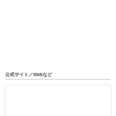
企業向けIT製品の総合サイト
IT製品の技術・比較・事例
製造業のIT導入・活用を支援
モノづくり技術者専門サイト
エレクトロニクス専門サイト
電子設計の基本と応用
エネルギーの専門メディア
公式サイト／SNSなど
建設×テクノロジーの最前線
ちょっと気になるネットの話題