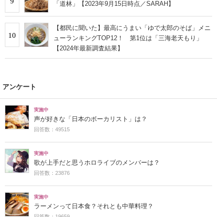
9
「道林」【2023年9月15日時点／SARAH】
【都民に聞いた】最高にうまい「ゆで太郎のそば」メニ
10
ューランキングTOP12！ 第1位は「三海老天もり」
【2024年最新調査結果】
アンケート
実施中
声が好きな「日本のボーカリスト」は？
回答数：49515
実施中
歌が上手だと思うホロライブのメンバーは？
回答数：23876
実施中
ラーメンって日本食？それとも中華料理？
回答数：19659