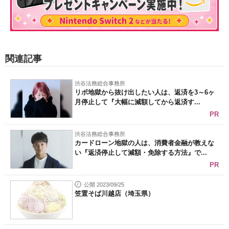
関連記事
渋谷法務総合事務所
リボ地獄から抜け出したい人は、返済を3～6ヶ
月停止して『大幅に減額してから返済す...
PR
渋谷法務総合事務所
カードローン地獄の人は、消費者金融が教えな
い『返済停止して減額・免除する方法』で...
PR
公開 2023/09/25
笠置そば川越店（埼玉県）