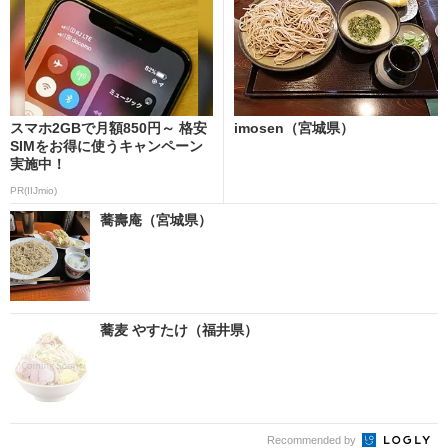
スマホ2GBで月額850円～ 格安
imosen（宮城県）
SIMをお得に使うキャンペーン
実施中！
PR(IIJmio)
蕎壽庵（宮城県）
蕎麦 やすたけ（福井県）
Recommended by