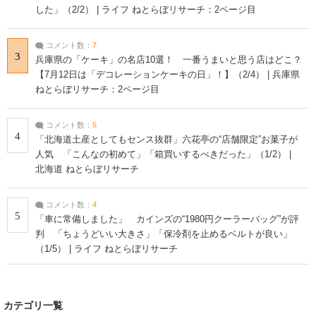
した」（2/2） | ライフ ねとらぼリサーチ：2ページ目
コメント数：
7
3
兵庫県の「ケーキ」の名店10選！ 一番うまいと思う店はどこ？
【7月12日は「デコレーションケーキの日」！】（2/4） | 兵庫県
ねとらぼリサーチ：2ページ目
コメント数：
5
4
「北海道土産としてもセンス抜群」六花亭の“店舗限定”お菓子が
人気 「こんなの初めて」「箱買いするべきだった」（1/2） |
北海道 ねとらぼリサーチ
コメント数：
4
5
「車に常備しました」 カインズの“1980円クーラーバッグ”が評
判 「ちょうどいい大きさ」「保冷剤を止めるベルトが良い」
（1/5） | ライフ ねとらぼリサーチ
カテゴリ一覧