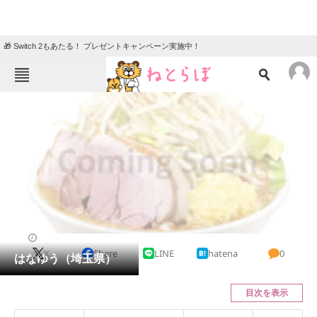
🎁 Switch 2もあたる！ プレゼントキャンペーン実施中！
ねとらぼメニュー
TOP
ニュース
エンタメ
クイズ
グルメ
地域
住まい
教育・育児
動物
リサーチ
そば
2023/09/25 11:09（公開）
X
Share
LINE
hatena
0
会員記事
はなゆう（埼玉県）
メディア
目次を表示
注目記事を集めた総合ページ