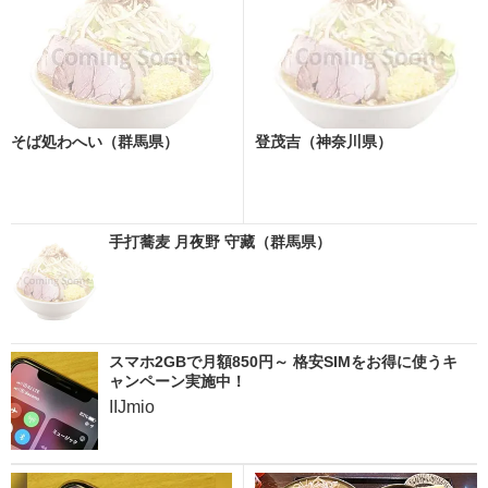
そば処わへい（群馬県）
登茂吉（神奈川県）
手打蕎麦 月夜野 守藏（群馬県）
スマホ2GBで月額850円～ 格安SIMをお得に使うキ
ャンペーン実施中！
IIJmio