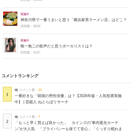
実施中
神奈川県で一番うまいと思う「横浜家系ラーメン店」はどこ？
回答数：8509
実施中
唯一無二の歌声だと思うボーカリストは？
回答数：8107
コメントランキング
コメント数：
21
1
一番好きな「韓国の男性俳優」は？【2026年版・人気投票実施
中】 | 芸能人 ねとらぼリサーチ
コメント数：
7
2
「もっと早く買えば良かった」 カインズの“車内遮光カーテ
ン”が大人気 「プライバシーも保てて安心」「ぐっすり眠れま