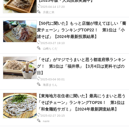
【2025年版・人気投票実施中】
2025-04-14 17:20
月夜に米
【50代に聞いた】もっと店舗が増えてほしい「蕎
麦チェーン」ランキングTOP22！ 第1位は「小
諸そば」【2024年最新投票結果】
2025-03-27 19:10
山崎らくだ
「そば」がマジでうまいと思う都道府県ランキン
グ！ 第1位は「福井県」【3月4日は更科そばの
日】
2025-03-04 00:01
海原まりん
【東海地方在住者に聞いた】最高にうまいと思う
「そばチェーン」ランキングTOP26！ 第1位は
「和食麺処サガミ」【2024年最新調査結果】
2025-02-27 20:15
nami