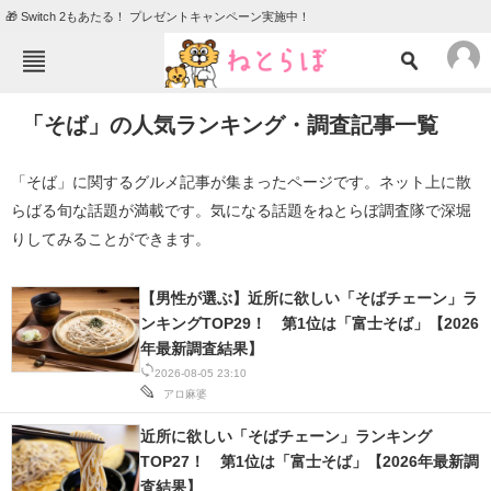
🎁 Switch 2もあたる！ プレゼントキャンペーン実施中！
ねとらぼメニュー
「そば」の人気ランキング・調査記事一覧
TOP
ニュース
エンタメ
クイズ
「そば」に関するグルメ記事が集まったページです。ネット上に散
らばる旬な話題が満載です。気になる話題をねとらぼ調査隊で深堀
グルメ
地域
りしてみることができます。
住まい
教育・育児
動物
リサーチ
【男性が選ぶ】近所に欲しい「そばチェーン」ラ
ンキングTOP29！ 第1位は「富士そば」【2026
会員記事
年最新調査結果】
2026-08-05 23:10
アロ麻婆
メディア
注目記事を集めた総合ページ
近所に欲しい「そばチェーン」ランキング
TOP27！ 第1位は「富士そば」【2026年最新調
ITの今と未来を見通す
査結果】