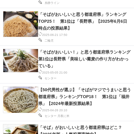
糸静ライン
「そばがおいしいと思う都道府県」ランキング
TOP25！ 第1位は「長野県」【2025年6月6日
時点の投票結果】
2025-06-21 17:50
二輪児
「そばがおいしい！」と思う都道府県ランキング
第1位は長野県「美味しい蕎麦の作り方がわかっ
ている」
2025-05-05 21:00
センター
【50代男性が選ぶ】「そばがマジでうまいと思う
都道府県」ランキングTOP18！ 第1位は「福井
県」【2024年最新投票結果】
2025-04-26 20:10
センター
月夜に米
「そば」がおいしいと思う都道府県はどこ？