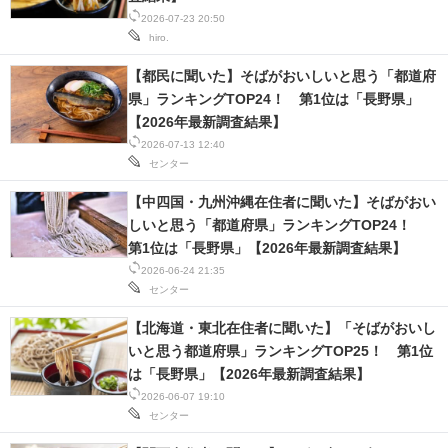
2026-07-23 20:50
スマホと通信の最新トレンド
hiro.
【都民に聞いた】そばがおいしいと思う「都道府
進化するPCとデバイスの未来
県」ランキングTOP24！ 第1位は「長野県」
好きが集まる 比べて選べる
【2026年最新調査結果】
2026-07-13 12:40
ビジネスと働き方のヒント
センター
【中四国・九州沖縄在住者に聞いた】そばがおい
AI活用のいまが分かる
しいと思う「都道府県」ランキングTOP24！
第1位は「長野県」【2026年最新調査結果】
企業ITのトレンドを詳説
2026-06-24 21:35
センター
経営リーダーのコミュニティ
【北海道・東北在住者に聞いた】「そばがおいし
マーケ×ITの今がよく分かる
いと思う都道府県」ランキングTOP25！ 第1位
は「長野県」【2026年最新調査結果】
ITエンジニア向け専門サイト
2026-06-07 19:10
センター
企業向けIT製品の総合サイト