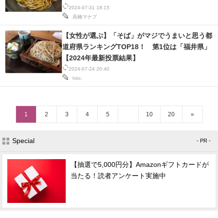
2024-07-31 18:15
高橋マナブ
【女性が選ぶ】「そば」がマジでうまいと思う都
道府県ランキングTOP18！ 第1位は「福井県」
【2024年最新投票結果】
2024-07-24 20:40
hiro.
1
2
3
4
5
10
20
»
Special
- PR -
【抽選で5,000円分】Amazonギフトカードが
当たる！読者アンケート実施中