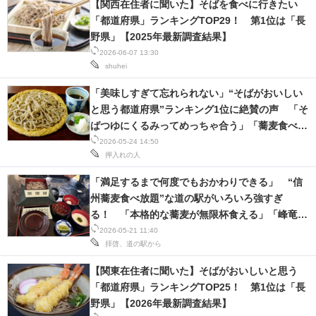
【関西在住者に聞いた】そばを食べに行きたい
IT製品の技術・比較・事例
「都道府県」ランキングTOP29！ 第1位は「長
野県」【2025年最新調査結果】
製造業のIT導入・活用を支援
2026-06-07 13:30
shuhei
モノづくり技術者専門サイト
「美味しすぎて忘れられない」“そばがおいしい
エレクトロニクス専門サイト
と思う都道府県”ランキング1位に絶賛の声 「そ
ばつゆにくるみってめっちゃ合う」「蕎麦食べる
電子設計の基本と応用
ためだけに来てる」
2026-05-24 14:50
押入れの人
エネルギーの専門メディア
「満足するまで何度でもおかわりできる」 “信
建設×テクノロジーの最前線
州蕎麦食べ放題”な道の駅がいろいろ強すぎ
る！ 「本格的な蕎麦が無限杯食える」「峰竜太
ちょっと気になるネットの話題
の存在感もすごい」
2026-05-21 11:40
拝啓、道の駅から
【関東在住者に聞いた】そばがおいしいと思う
「都道府県」ランキングTOP25！ 第1位は「長
野県」【2026年最新調査結果】