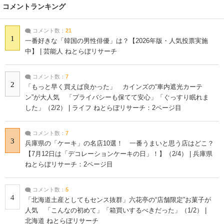
コメントランキング
コメント数：
21
1
一番好きな「韓国の男性俳優」は？【2026年版・人気投票実施
中】 | 芸能人 ねとらぼリサーチ
コメント数：
7
2
「もっと早く買えば良かった」 カインズの“車内遮光カーテ
ン”が大人気 「プライバシーも保てて安心」「ぐっすり眠れま
した」（2/2） | ライフ ねとらぼリサーチ：2ページ目
コメント数：
7
3
兵庫県の「ケーキ」の名店10選！ 一番うまいと思う店はどこ？
【7月12日は「デコレーションケーキの日」！】（2/4） | 兵庫県
ねとらぼリサーチ：2ページ目
コメント数：
5
4
「北海道土産としてもセンス抜群」六花亭の“店舗限定”お菓子が
人気 「こんなの初めて」「箱買いするべきだった」（1/2） |
北海道 ねとらぼリサーチ