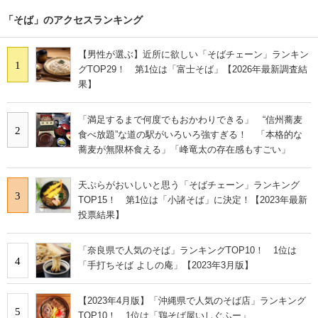
「そば」のアクセスランキング
【男性が選ぶ】近所に欲しい「そばチェーン」ランキン
1
グTOP29！ 第1位は「富士そば」【2026年最新調査結
果】
「満足するまで何度でもおかわりできる」 “信州蕎麦
2
食べ放題”な道の駅がいろいろ強すぎる！ 「本格的な
蕎麦が無限杯食える」「峰竜太の存在感もすごい」
天ぷらがおいしいと思う「そばチェーン」ランキング
3
TOP15！ 第1位は「小諸そば」に決定！【2023年最新
投票結果】
「奈良県で人気のそば」ランキングTOP10！ 1位は
4
「手打ちそば よしの庵」【2023年3月版】
【2023年4月版】「沖縄県で人気のそば店」ランキング
5
TOP10！ 1位は「鶏そば屋いしぐふー」