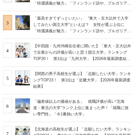
「特濃講義が魅力」「フィンランド語や、ブルガリア語
なども学べる」の声
「最高すぎてずっといたい」 “東大・京大以外で入学
3
してみたい国立大学”といえば？ 女性が選ぶ上位に
「特濃講義が魅力」「フィンランド語や、ブルガリア語
なども学べる」の声
【中四国・九州沖縄在住者に聞いた】「東大・京大以外
4
で企業からの評価が高いと思う国立大学」ランキング
TOP20！ 第1位は「九州大学」【2026年最新調査結
果】
【関西の男子高校生が選ぶ】「志願したい大学」ランキ
5
ングTOP23！ 第1位は「近畿大学」【2026年最新調査
結果】
「偏差値以上の価値がある」 就職評価が高い“北海
6
道・東北の大学”ランク上位に集まった声！「就職に強
い専門性」「今1番熱い大学」
【北海道の高校生が選ぶ】「志願したい大学」ランキン
7