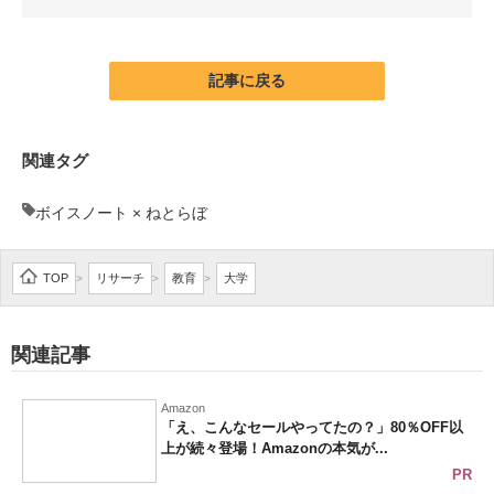
企業向けIT製品の総合サイト
IT製品の技術・比較・事例
記事に戻る
製造業のIT導入・活用を支援
関連タグ
モノづくり技術者専門サイト
ボイスノート × ねとらぼ
エレクトロニクス専門サイト
電子設計の基本と応用
TOP
リサーチ
教育
大学
>
>
>
エネルギーの専門メディア
関連記事
建設×テクノロジーの最前線
ちょっと気になるネットの話題
Amazon
「え、こんなセールやってたの？」80％OFF以
上が続々登場！Amazonの本気が...
PR