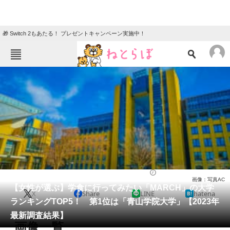
🎁 Switch 2もあたる！ プレゼントキャンペーン実施中！
ねとらぼメニュー
TOP
ニュース
エンタメ
クイズ
グルメ
地域
住まい
教育・育児
動物
リサーチ
大学
2023/09/24 18:45（公開）
画像：写真AC
会員記事
【女性が選ぶ】学食に行ってみたい「MARCH」の大学
X
Share
LINE
hatena
ランキングTOP5！ 第1位は「青山学院大学」【2023年
メディア
最新調査結果】
画像一覧
注目記事を集めた総合ページ