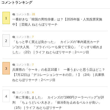
コメントランキング
コメント数：
21
1
一番好きな「韓国の男性俳優」は？【2026年版・人気投票実施
中】 | 芸能人 ねとらぼリサーチ
コメント数：
7
2
「もっと早く買えば良かった」 カインズの“車内遮光カーテ
ン”が大人気 「プライバシーも保てて安心」「ぐっすり眠れま
した」（2/2） | ライフ ねとらぼリサーチ：2ページ目
コメント数：
7
3
兵庫県の「ケーキ」の名店10選！ 一番うまいと思う店はどこ？
【7月12日は「デコレーションケーキの日」！】（2/4） | 兵庫県
ねとらぼリサーチ：2ページ目
コメント数：
4
4
「車に常備しました」 カインズの“1980円クーラーバッグ”が評
判 「ちょうどいい大きさ」「保冷剤を止めるベルトが良い」
（1/5） | ライフ ねとらぼリサーチ