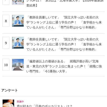
グTOP21！ 第1位は「北海学園大学」【2026年最新調
査結果】
「教師全員優しいです」 “国立大学っぽい名前の大
8
学”ランキング上位に通う学生の声！ 「進学校から来
ている人がたくさん」「専門分野はかなり本格的」
「教師全員優しいです」 “国立大学っぽい名前の大
9
学”ランキング上位に通う学生の声！ 「進学校から来
ている人がたくさん」「専門分野はかなり本格的」
「偏差値以上の価値がある」 就職評価が高い“北海
10
道・東北の大学”ランク上位に集まった声！「就職に強
い専門性」「今1番熱い大学」
アンケート
実施中
声が好きな「日本のボーカリスト」は？