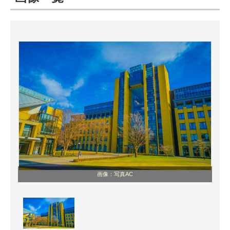
ITの今と未来を見通す
スマホと通信の最新トレンド
進化するPCとデバイスの未来
好きが集まる 比べて選べる
ビジネスと働き方のヒント
AI活用のいまが分かる
企業ITのトレンドを詳説
画像：写真AC
経営リーダーのコミュニティ
マーケ×ITの今がよく分かる
ITエンジニア向け専門サイト